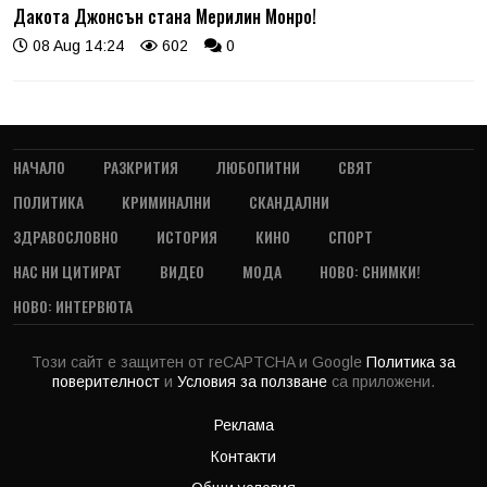
Дакота Джонсън стана Мерилин Монро!
08 Aug 14:24
602
0
НАЧАЛО
РАЗКРИТИЯ
ЛЮБОПИТНИ
СВЯТ
ПОЛИТИКА
КРИМИНАЛНИ
СКАНДАЛНИ
ЗДРАВОСЛОВНО
ИСТОРИЯ
КИНО
СПОРТ
НАС НИ ЦИТИРАТ
ВИДЕО
МОДА
НОВО: СНИМКИ!
НОВО: ИНТЕРВЮТА
Този сайт е защитен от reCAPTCHA и Google
Политика за
поверителност
и
Условия за ползване
са приложени.
Реклама
Контакти