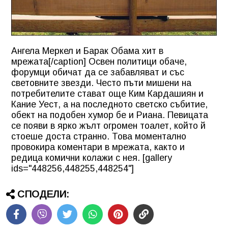
Ангела Меркел и Барак Обама хит в
мрежата[/caption] Освен политици обаче,
форумци обичат да се забавляват и със
световните звезди. Често пъти мишени на
потребителите стават още Ким Кардашиян и
Кание Уест, а на последното светско събитие,
обект на подобен хумор бе и Риана. Певицата
се появи в ярко жълт огромен тоалет, който й
стоеше доста странно. Това моментално
провокира коментари в мрежата, както и
редица комични колажи с нея. [gallery
ids="448256,448255,448254"]
СПОДЕЛИ: