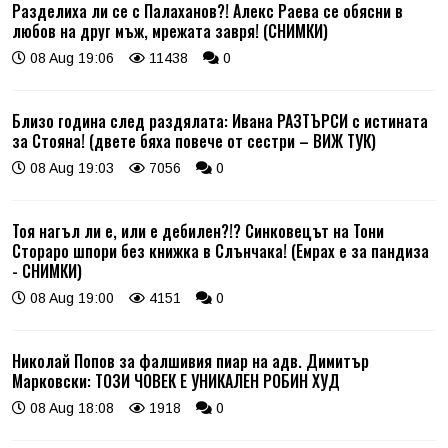
Разделиха ли се с Палаханов?! Алекс Раева се обясни в
любов на друг мъж, мрежата завря! (СНИМКИ)
08 Aug 19:06
11438
0
Близо година след раздялата: Ивана РАЗТЪРСИ с истината
за Стояна! (двете бяха повече от сестри – ВИЖ ТУК)
08 Aug 19:03
7056
0
Тоя нагъл ли е, или е дебилен?!? Синковецът на Тони
Стораро шпори без книжка в Слънчака! (Емрах е за пандиза
- СНИМКИ)
08 Aug 19:00
4151
0
Николай Попов за фалшивия пиар на адв. Димитър
Марковски: ТОЗИ ЧОВЕК Е УНИКАЛЕН РОБИН ХУД
08 Aug 18:08
1918
0