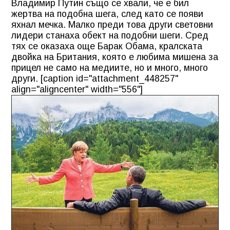
Владимир Путин също се хвали, че е бил
жертва на подобна шега, след като се появи
яхнал мечка. Малко преди това други световни
лидери станаха обект на подобни шеги. Сред
тях се оказаха още Барак Обама, кралската
двойка на Британия, която е любима мишена за
прицел не само на медиите, но и много, много
други. [caption id="attachment_448257"
align="aligncenter" width="556"]