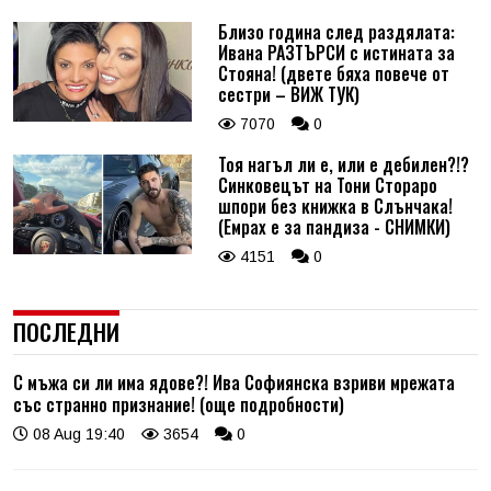
Близо година след раздялата:
Ивана РАЗТЪРСИ с истината за
Стояна! (двете бяха повече от
сестри – ВИЖ ТУК)
7070
0
Тоя нагъл ли е, или е дебилен?!?
Синковецът на Тони Стораро
шпори без книжка в Слънчака!
(Емрах е за пандиза - СНИМКИ)
4151
0
ПОСЛЕДНИ
С мъжа си ли има ядове?! Ива Софиянска взриви мрежата
със странно признание! (още подробности)
08 Aug 19:40
3654
0