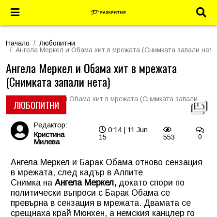
Начало
Любопитни
Ангела Меркел и Обама хит в мрежата (Снимката запали нета
Ангела Меркел и Обама хит в мрежата
(Снимката запали нета)
ЛЮБОПИТНИ
Редактор:
0:14 | 11 Jun
Кристина
15
553
0
Милева
Ангела Меркел и Барак Обама отново сензация
в мрежата, след кадър в Алпите
Снимка на
Ангела Меркел,
докато спори по
политически въпроси с Барак Обама се
превърна в сензация в мрежата. Двамата се
срещнаха край Мюнхен, а немския канцлер го