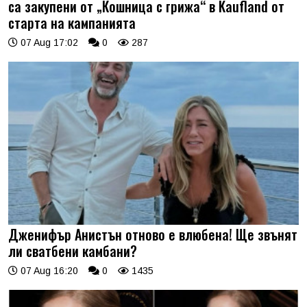
са закупени от „Кошница с грижа“ в Kaufland от
старта на кампанията
07 Aug 17:02
0
287
Дженифър Анистън отново е влюбена! Ще звънят
ли сватбени камбани?
07 Aug 16:20
0
1435