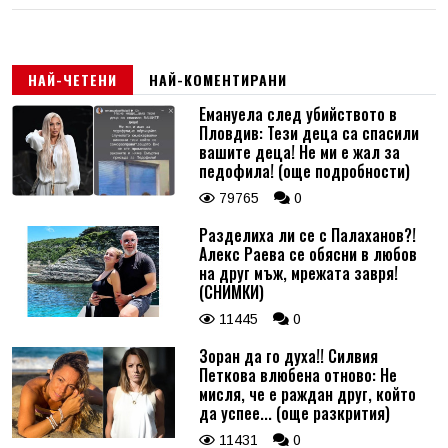
НАЙ-ЧЕТЕНИ
НАЙ-КОМЕНТИРАНИ
Емануела след убийството в
Пловдив: Тези деца са спасили
вашите деца! Не ми е жал за
педофила! (още подробности)
79765
0
Разделиха ли се с Палаханов?!
Алекс Раева се обясни в любов
на друг мъж, мрежата завря!
(СНИМКИ)
11445
0
Зоран да го духа!! Силвия
Петкова влюбена отново: Не
мисля, че е раждан друг, който
да успее... (още разкрития)
11431
0