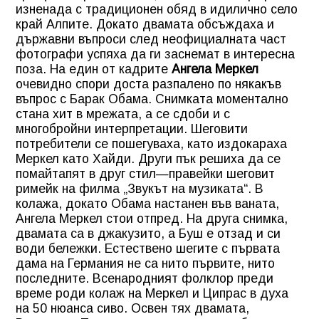
изненада с традиционен обяд в идилично село
край Алпите. Докато двамата обсъждаха и
държавни въпроси след неофициалната част
фотографи успяха да ги заснемат в интересна
поза. На един от кадрите
Ангела Меркел
очевидно спори доста разпалено по някакъв
въпрос с Барак Обама. Снимката моментално
стана хит в мрежата, а се сдоби и с
многобройни интерпретации. Шеговити
потребители се пошегуваха, като издокараха
Меркел като Хайди. Други пък решиха да се
помайтапят в друг стил—правейки шеговит
римейк на филма „Звукът на музиката“. В
колажа, докато Обама настанен във ваната,
Ангела Меркел стои отпред. На друга снимка,
двамата са в джакузито, а Буш е отзад и си
води бележки. Естествено шегите с първата
дама на Германия не са нито първите, нито
последните. Всенародният фолклор преди
време роди колаж на Меркел и Ципрас в духа
на 50 нюанса сиво. Освен тях двамата,