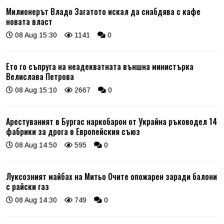
Милионерът Владо Загатото искал да снабдява с кафе
новата власт
08 Aug 15:30
1141
0
Ето го съпруга на неадекватната външна министърка
Велислава Петрова
08 Aug 15:10
2667
0
Арестуваният в Бургас наркобарон от Украйна ръководел 14
фабрики за дрога в Европейския съюз
08 Aug 14:50
595
0
Луксозният майбах на Митьо Очите опожарен заради балони
с райски газ
08 Aug 14:30
749
0