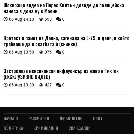
Шокиращо видео на Перес Хилтън доведе до полицейска
намеса в дома му в Маями
06 Aug 14:10
693
0
Протест в памет на Даяна, загинала на Е-79, в деня, в който
трябваше да е сватбата ѝ (снимки)
06 Aug 13:50
875
0
Застреляха мексикански инфлуенсър на живо в ТикТок
(ЕКСКЛУЗИВНО ВИДЕО)
06 Aug 13:30
427
0
НАЧАЛО
РАЗКРИТИЯ
ЛЮБОПИТНИ
СВЯТ
ПОЛИТИКА
КРИМИНАЛНИ
СКАНДАЛНИ