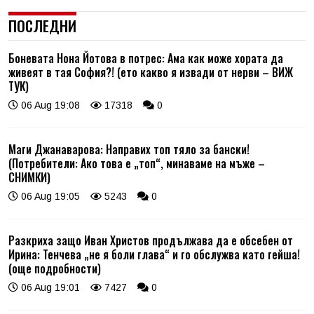
ПОСЛЕДНИ
Боневата Нона Йотова в потрес: Ама как може хората да
живеят в тая София?! (ето какво я извади от нерви – ВИЖ
ТУК)
06 Aug 19:08
17318
0
Маги Джанаварова: Направих топ тяло за бански!
(Потребители: Ако това е „топ“, минаваме на мъже –
СНИМКИ)
06 Aug 19:05
5243
0
Разкриха защо Иван Христов продължава да е обсебен от
Ирина: Тенчева „не я боли глава“ и го обслужва като гейша!
(още подробности)
06 Aug 19:01
7427
0