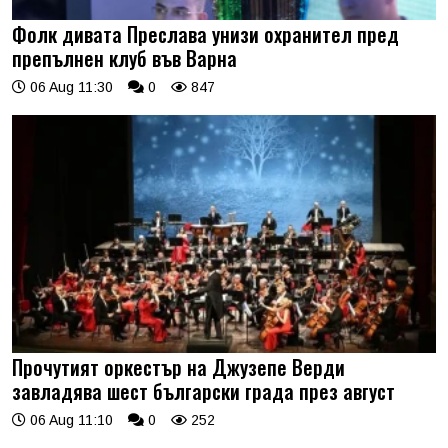
Фолк дивата Преслава унизи охранител пред
препълнен клуб във Варна
06 Aug 11:30
0
847
Прочутият оркестър на Джузепе Верди
завладява шест български града през август
06 Aug 11:10
0
252