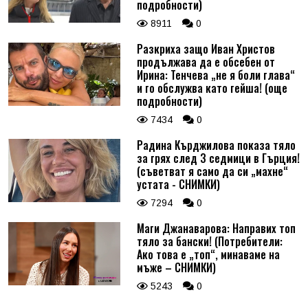
подробности)
8911
0
Разкриха защо Иван Христов
продължава да е обсебен от
Ирина: Тенчева „не я боли глава“
и го обслужва като гейша! (още
подробности)
7434
0
Радина Кърджилова показа тяло
за грях след 3 седмици в Гърция!
(съветват я само да си „махне“
устата - СНИМКИ)
7294
0
Маги Джанаварова: Направих топ
тяло за бански! (Потребители:
Ако това е „топ“, минаваме на
мъже – СНИМКИ)
5243
0