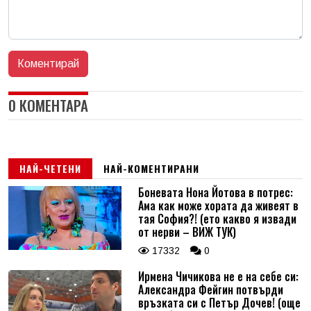
0 КОМЕНТАРА
НАЙ-ЧЕТЕНИ
НАЙ-КОМЕНТИРАНИ
Боневата Нона Йотова в потрес:
Ама как може хората да живеят в
тая София?! (ето какво я извади
от нерви – ВИЖ ТУК)
17332
0
Ирмена Чичикова не е на себе си:
Александра Фейгин потвърди
връзката си с Петър Дочев! (още