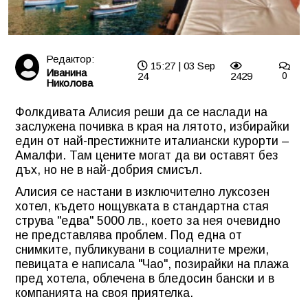
Редактор:
15:27 | 03 Sep
Иванина
24
2429
0
Николова
Фолкдивата Алисия реши да се наслади на
заслужена почивка в края на лятото, избирайки
един от най-престижните италиански курорти –
Амалфи. Там цените могат да ви оставят без
дъх, но не в най-добрия смисъл.
Алисия се настани в изключително луксозен
хотел, където нощувката в стандартна стая
струва "едва" 5000 лв., което за нея очевидно
не представлява проблем. Под една от
снимките, публикувани в социалните мрежи,
певицата е написала "Чао", позирайки на плажа
пред хотела, облечена в бледосин бански и в
компанията на своя приятелка.