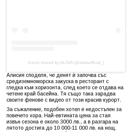
A post shared by ALISIA (@alisiaofficial_)
Алисия споделя, че денят ѝ започва със
средиземноморска закуска в ресторант с
гледка към хоризонта, след което се отдава на
четене край басейна. Тя също така зарадва
своите фенове с видео от този красив курорт.
За съжаление, подобен хотел е недостъпен за
повечето хора. Най-евтината цена за стая
извън сезона е около 3000 лв., а в разгара на
лятото достига до 10 000-11 000 лв. на нощ.