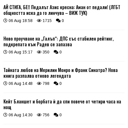
АЙ СТИГА, БЕ!! Педалът Азис кресна: Аман от педали! (ЛГБТ
общността иска да го линчува – ВИЖ ТУК)
06 Aug 18:58
1715
0
Ново проучване на „Галъп“: ДПС със стабилен рейтинг,
подкрепата към Радев се запазва
06 Aug 15:17
350
0
Тайната любов на Мерилин Монро и Франк Синатра? Нова
книга разпалва отново легендата
06 Aug 14:48
798
0
Кейт Бланшет и борбата ѝ да спи повече от четири часа на
нощ
06 Aug 14:30
756
0