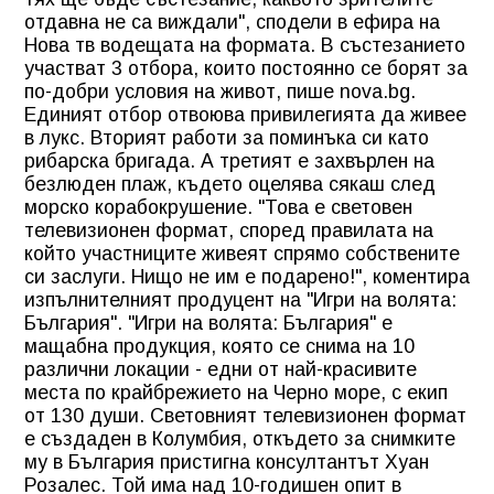
отдавна не са виждали", сподели в ефира на
Нова тв водещата на формата. В състезанието
участват 3 отбора, които постоянно се борят за
по-добри условия на живот, пише nova.bg.
Единият отбор отвоюва привилегията да живее
в лукс. Вторият работи за поминъка си като
рибарска бригада. А третият е захвърлен на
безлюден плаж, където оцелява сякаш след
морско корабокрушение. "Това е световен
телевизионен формат, според правилата на
който участниците живеят спрямо собствените
си заслуги. Нищо не им е подарено!", коментира
изпълнителният продуцент на "Игри на волята:
България". "Игри на волята: България" е
мащабна продукция, която се снима на 10
различни локации - едни от най-красивите
места по крайбрежието на Черно море, с екип
от 130 души. Световният телевизионен формат
е създаден в Колумбия, откъдето за снимките
му в България пристигна консултантът Хуан
Розалес. Той има над 10-годишен опит в