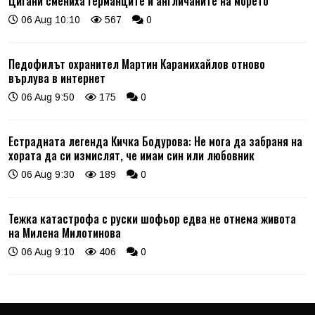
Цигани смениха германците и англичаните на морето
06 Aug 10:10
567
0
Педофилът охранител Мартин Карамихайлов отново
върлува в интернет
06 Aug 9:50
175
0
Естрадната легенда Кичка Бодурова: Не мога да забраня на
хората да си измислят, че имам син или любовник
06 Aug 9:30
189
0
Тежка катастрофа с руски шофьор едва не отнема живота
на Милена Милотинова
06 Aug 9:10
406
0