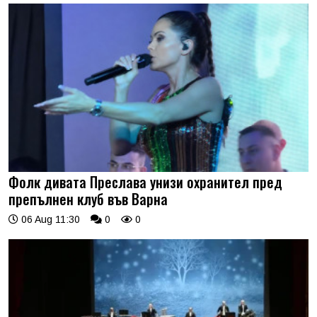
Фолк дивата Преслава унизи охранител пред
препълнен клуб във Варна
06 Aug 11:30
0
0