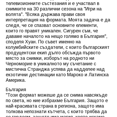
телевизионните състезания и е участвал в
снимките на 30 различни сезона на "Игри на
волята". "Всяка държава прави своя
интерпретация на формата. Моята задача е да
следя, че се спазват основните елементи,
които го правят уникален. Сигурен съм, че
даваме началото на нещо голямо в България",
споделя Хуан. По съвет именно на
колумбийските създатели, с които българският
продуцентски екип дълго обсъжда първото
място за снимки, изборът на родното ни
Черноморие в уникалното му съчетание с
мистична Странджа успява да надделее над
екзотични дестинации като Мароко и Латинска
Америка.
България
"Този формат можеше да се снима навсякъде
по света, но ние избрахме България. Защото е
най-красивата страна в региона, защото има
толкова непознати кътчета, с които трябва да
се гордеем, защото има магия, която искаме