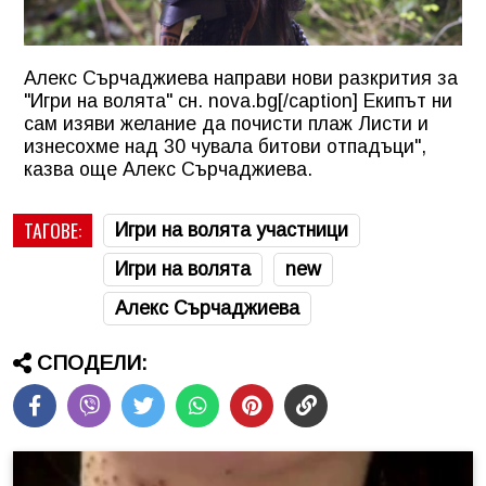
Алекс Сърчаджиева направи нови разкрития за
"Игри на волята" сн. nova.bg[/caption] Екипът ни
сам изяви желание да почисти плаж Листи и
изнесохме над 30 чувала битови отпадъци",
казва още Алекс Сърчаджиева.
ТАГОВЕ:
Игри на волята участници
Игри на волята
new
Алекс Сърчаджиева
СПОДЕЛИ: