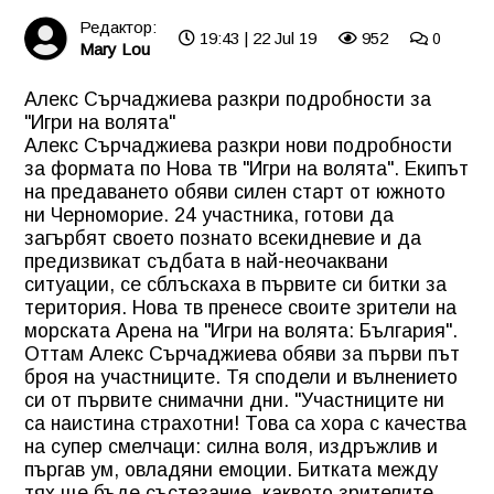
Редактор:
19:43 | 22 Jul 19
952
0
Mary Lou
Алекс Сърчаджиева разкри подробности за
"Игри на волята"
Алекс Сърчаджиева разкри нови подробности
за формата по Нова тв "Игри на волята". Екипът
на предаването обяви силен старт от южното
ни Черноморие. 24 участника, готови да
загърбят своето познато всекидневие и да
предизвикат съдбата в най-неочаквани
ситуации, се сблъскаха в първите си битки за
територия. Нова тв пренесе своите зрители на
морската Арена на "Игри на волята: България".
Оттам Алекс Сърчаджиева обяви за първи път
броя на участниците. Тя сподели и вълнението
си от първите снимачни дни. "Участниците ни
са наистина страхотни! Това са хора с качества
на супер смелчаци: силна воля, издръжлив и
пъргав ум, овладяни емоции. Битката между
тях ще бъде състезание, каквото зрителите