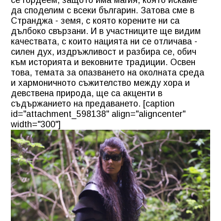
да споделим с всеки българин. Затова сме в
Странджа - земя, с която корените ни са
дълбоко свързани. И в участниците ще видим
качествата, с които нацията ни се отличава -
силен дух, издръжливост и разбира се, обич
към историята и вековните традиции. Освен
това, темата за опазването на околната среда
и хармоничното съжителство между хора и
девствена природа, ще са акценти в
съдържанието на предаването. [caption
id="attachment_598138" align="aligncenter"
width="300"]