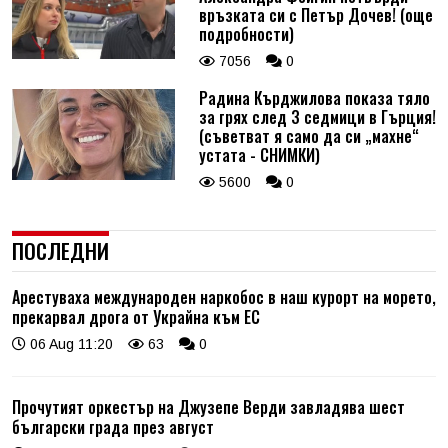
връзката си с Петър Дочев! (още
подробности)
7056
0
Радина Кърджилова показа тяло
за грях след 3 седмици в Гърция!
(съветват я само да си „махне“
устата - СНИМКИ)
5600
0
ПОСЛЕДНИ
Арестуваха международен наркобос в наш курорт на морето,
прекарвал дрога от Украйна към ЕС
06 Aug 11:20
63
0
Прочутият оркестър на Джузепе Верди завладява шест
български града през август