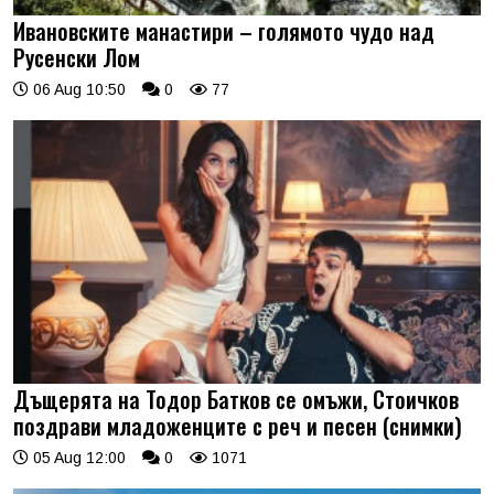
Ивановските манастири – голямото чудо над
Русенски Лом
06 Aug 10:50
0
77
Дъщерята на Тодор Батков се омъжи, Стоичков
поздрави младоженците с реч и песен (снимки)
05 Aug 12:00
0
1071