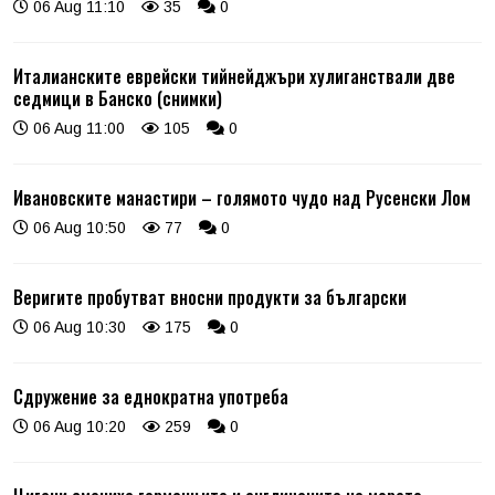
06 Aug 11:10
35
0
Италианските еврейски тийнейджъри хулиганствали две
седмици в Банско (снимки)
06 Aug 11:00
105
0
Ивановските манастири – голямото чудо над Русенски Лом
06 Aug 10:50
77
0
Веригите пробутват вносни продукти за български
06 Aug 10:30
175
0
Сдружение за еднократна употреба
06 Aug 10:20
259
0