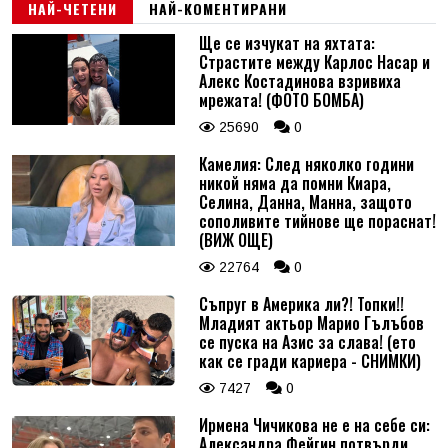
НАЙ-ЧЕТЕНИ
НАЙ-КОМЕНТИРАНИ
Ще се изчукат на яхтата:
Страстите между Карлос Насар и
Алекс Костадинова взривиха
мрежата! (ФОТО БОМБА)
25690
0
Камелия: След няколко години
никой няма да помни Киара,
Селина, Данна, Манна, защото
сополивите тийнове ще пораснат!
(ВИЖ ОЩЕ)
22764
0
Съпруг в Америка ли?! Топки!!
Младият актьор Марио Гълъбов
се пуска на Азис за слава! (ето
как се гради кариера - СНИМКИ)
7427
0
Ирмена Чичикова не е на себе си:
Александра Фейгин потвърди