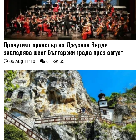
Прочутият оркестър на Джузепе Верди
завладява шест български града през август
06 Aug 11:10
0
35