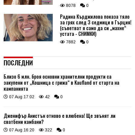
8078
0
Радина Кърджилова показа тяло
за грях след 3 седмици в Гърция!
(съветват я само да си „махне“
устата - СНИМКИ)
7882
0
ПОСЛЕДНИ
Близо 6 млн. броя основни хранителни продукти са
закупени от „Кошница с грижа“ в Kaufland от старта на
кампанията
07 Aug 17:02
42
0
Дженифър Анистън отново е влюбена! Ще звънят ли
сватбени камбани?
07 Aug 16:20
322
0