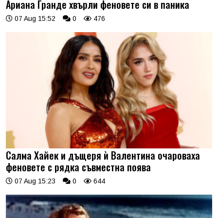
Ариана Гранде хвърли феновете си в паника
07 Aug 15:52
0
476
Салма Хайек и дъщеря ѝ Валентина очароваха
феновете с рядка съвместна поява
07 Aug 15:23
0
644