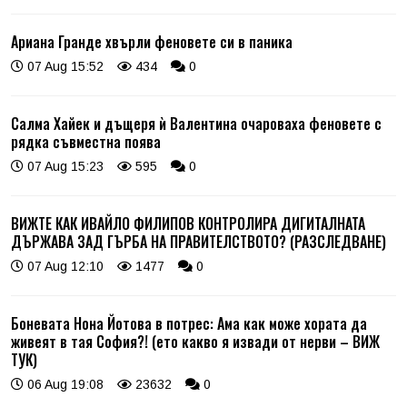
Ариана Гранде хвърли феновете си в паника
07 Aug 15:52
434
0
Салма Хайек и дъщеря ѝ Валентина очароваха феновете с
рядка съвместна поява
07 Aug 15:23
595
0
ВИЖТЕ КАК ИВАЙЛО ФИЛИПОВ КОНТРОЛИРА ДИГИТАЛНАТА
ДЪРЖАВА ЗАД ГЪРБА НА ПРАВИТЕЛСТВОТО? (РАЗСЛЕДВАНЕ)
07 Aug 12:10
1477
0
Боневата Нона Йотова в потрес: Ама как може хората да
живеят в тая София?! (ето какво я извади от нерви – ВИЖ
ТУК)
06 Aug 19:08
23632
0