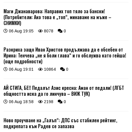
Маги Джанаварова: Направих топ тяло за бански!
(Потребители: Ако това е „топ“, минаваме на мъже –
СНИМКИ)
06 Aug 19:05
8078
0
Разкриха защо Иван Христов продължава да е обсебен от
Ирина: Тенчева „не я боли глава“ и го обслужва като гейша!
(още подробности)
06 Aug 19:01
10864
0
АЙ СТИГА, БЕ!! Педалът Азис кресна: Аман от педали! (ЛГБТ
общността иска да го линчува – ВИЖ ТУК)
06 Aug 18:58
2198
0
Ново проучване на „Галъп“: ДПС със стабилен рейтинг,
подкрепата към Радев се запазва