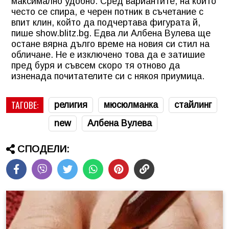
максимално удобно. Сред вариантите, на които
често се спира, е черен потник в съчетание с
впит клин, който да подчертава фигурата й,
пише show.blitz.bg. Едва ли Албена Вулева ще
остане вярна дълго време на новия си стил на
обличане. Не е изключено това да е затишие
пред буря и съвсем скоро тя отново да
изненада почитателите си с някоя приумица.
ТАГОВЕ:
религия
мюсюлманка
стайлинг
new
Албена Вулева
СПОДЕЛИ: