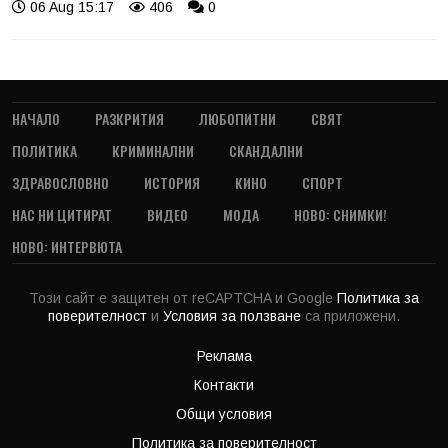
06 Aug 15:17
406
0
НАЧАЛО
РАЗКРИТИЯ
ЛЮБОПИТНИ
СВЯТ
ПОЛИТИКА
КРИМИНАЛНИ
СКАНДАЛНИ
ЗДРАВОСЛОВНО
ИСТОРИЯ
КИНО
СПОРТ
НАС НИ ЦИТИРАТ
ВИДЕО
МОДА
НОВО: СНИМКИ!
НОВО: ИНТЕРВЮТА
Този сайт е защитен от reCAPTCHA и Google
Политика за
поверителност
и
Условия за ползване
са приложени.
Реклама
Контакти
Общи условия
Политика за поверителност