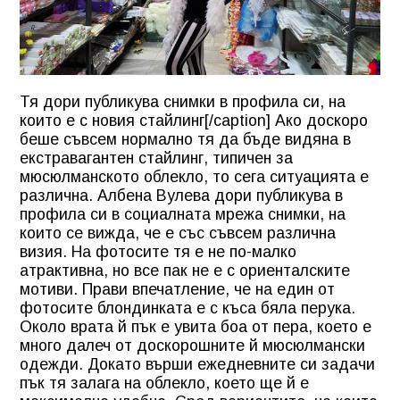
Тя дори публикува снимки в профила си, на
които е с новия стайлинг[/caption] Ако доскоро
беше съвсем нормално тя да бъде видяна в
екстравагантен стайлинг, типичен за
мюсюлманското облекло, то сега ситуацията е
различна. Албена Вулева дори публикува в
профила си в социалната мрежа снимки, на
които се вижда, че е със съвсем различна
визия. На фотосите тя е не по-малко
атрактивна, но все пак не е с ориенталските
мотиви. Прави впечатление, че на един от
фотосите блондинката е с къса бяла перука.
Около врата й пък е увита боа от пера, което е
много далеч от доскорошните й мюсюлмански
одежди. Докато върши ежедневните си задачи
пък тя залага на облекло, което ще й е