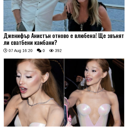
Дженифър Анистън отново е влюбена! Ще звънят
ли сватбени камбани?
07 Aug 16:20
0
392