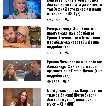
Ама как може хората да живеят в
тая София?! (ето какво я извади
от нерви – ВИЖ ТУК)
23639
0
Разкриха защо Иван Христов
продължава да е обсебен от
Ирина: Тенчева „не я боли глава“
и го обслужва като гейша! (още
подробности)
10864
0
Ирмена Чичикова не е на себе си:
Александра Фейгин потвърди
връзката си с Петър Дочев! (още
подробности)
9317
0
Маги Джанаварова: Направих топ
тяло за бански! (Потребители:
Ако това е „топ“, минаваме на
мъже – СНИМКИ)