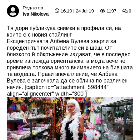
Редактор:
16:19 | 24 Jul 19
1197
0
Iva Nikolova
Тя дори публикува снимки в профила си, на
които е с новия стайлинг
Ексцентричната Албена Вулева хвърли за
пореден път почитателите си в шаш. От
близкото й обкръжение издават, че в последно
време изглежда ориенталската мода вече не
привлича толкова много вниманието на бившата
тв водеща. Прави впечатление, че Албена
Вулева е започнала да се облича по различен
начин. [caption id="attachment_598444"
align="aligncenter" width="300"]