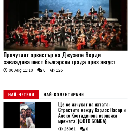
Прочутият оркестър на Джузепе Верди
завладява шест български града през август
06 Aug 11:10
0
126
НАЙ-ЧЕТЕНИ
НАЙ-КОМЕНТИРАНИ
Ще се изчукат на яхтата:
Страстите между Карлос Насар и
Алекс Костадинова взривиха
мрежата! (ФОТО БОМБА)
26061
0