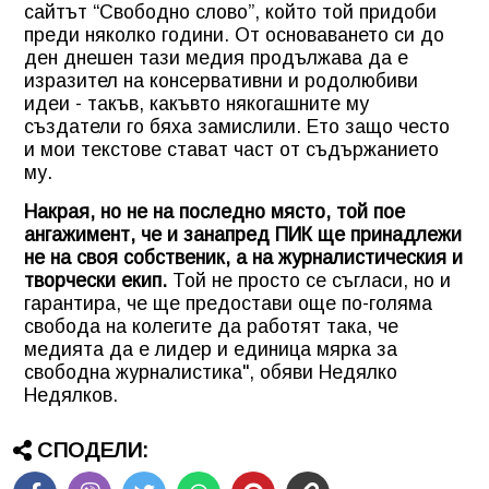
сайтът “Свободно слово”, който той придоби
преди няколко години. От основаването си до
ден днешен тази медия продължава да е
изразител на консервативни и родолюбиви
идеи - такъв, какъвто някогашните му
създатели го бяха замислили. Ето защо често
и мои текстове стават част от съдържанието
му.
Накрая, но не на последно място, той пое
ангажимент, че и занапред ПИК ще принадлежи
не на своя собственик, а на журналистическия и
творчески екип.
Той не просто се съгласи, но и
гарантира, че ще предостави още по-голяма
свобода на колегите да работят така, че
медията да е лидер и единица мярка за
свободна журналистика", обяви Недялко
Недялков.
СПОДЕЛИ: