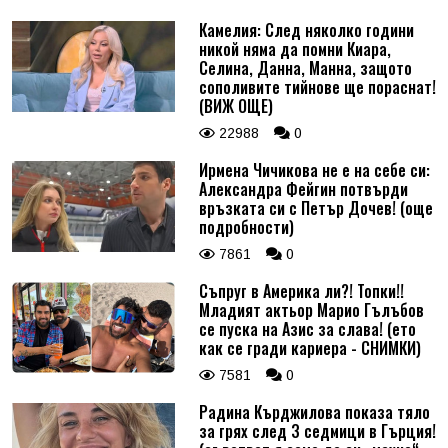
Камелия: След няколко години
никой няма да помни Киара,
Селина, Данна, Манна, защото
сополивите тийнове ще пораснат!
(ВИЖ ОЩЕ)
22988
0
Ирмена Чичикова не е на себе си:
Александра Фейгин потвърди
връзката си с Петър Дочев! (още
подробности)
7861
0
Съпруг в Америка ли?! Топки!!
Младият актьор Марио Гълъбов
се пуска на Азис за слава! (ето
как се гради кариера - СНИМКИ)
7581
0
Радина Кърджилова показа тяло
за грях след 3 седмици в Гърция!