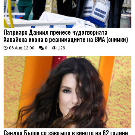
Патриарх Даниил пренесе чудотворната
Хавайска икона в реанимациите на ВМА (снимки)
06 Aug 12:00
0
126
Сандра Бълок се завръща в киното на 62 години