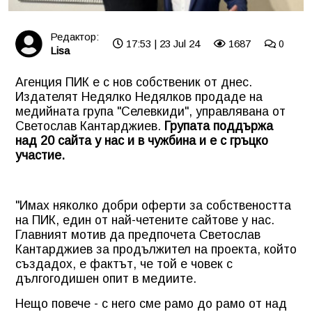
Редактор:
17:53 | 23 Jul 24
1687
0
Lisa
Агенция ПИК е с нов собственик от днес.
Издателят Недялко Недялков продаде на
медийната група "Селевкиди", управлявана от
Светослав Кантарджиев.
Групата поддържа
над 20 сайта у нас и в чужбина и е с гръцко
участие.
"Имах няколко добри оферти за собствеността
на ПИК, един от най-четените сайтове у нас.
Главният мотив да предпочета Светослав
Кантарджиев за продължител на проекта, който
създадох, е фактът, че той е човек с
дългогодишен опит в медиите.
Нещо повече - с него сме рамо до рамо от над