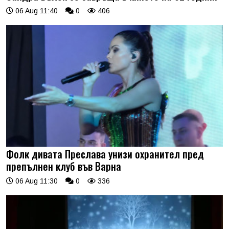
06 Aug 11:40
0
406
Фолк дивата Преслава унизи охранител пред
препълнен клуб във Варна
06 Aug 11:30
0
336