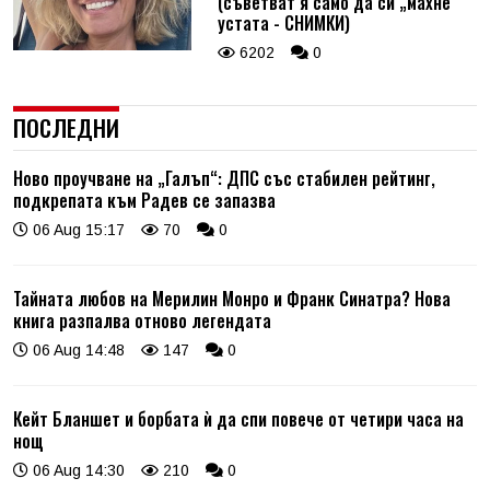
(съветват я само да си „махне“
устата - СНИМКИ)
6202
0
ПОСЛЕДНИ
Ново проучване на „Галъп“: ДПС със стабилен рейтинг,
подкрепата към Радев се запазва
06 Aug 15:17
70
0
Тайната любов на Мерилин Монро и Франк Синатра? Нова
книга разпалва отново легендата
06 Aug 14:48
147
0
Кейт Бланшет и борбата ѝ да спи повече от четири часа на
нощ
06 Aug 14:30
210
0