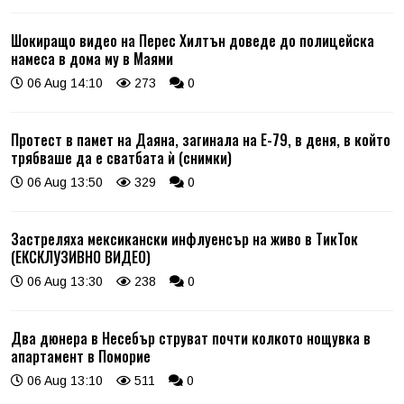
Шокиращо видео на Перес Хилтън доведе до полицейска
намеса в дома му в Маями
06 Aug 14:10
273
0
Протест в памет на Даяна, загинала на Е-79, в деня, в който
трябваше да е сватбата ѝ (снимки)
06 Aug 13:50
329
0
Застреляха мексикански инфлуенсър на живо в ТикТок
(ЕКСКЛУЗИВНО ВИДЕО)
06 Aug 13:30
238
0
Два дюнера в Несебър струват почти колкото нощувка в
апартамент в Поморие
06 Aug 13:10
511
0