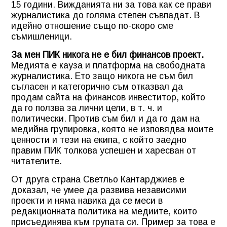
15 години. Вижданията ни за това как се прави
журналистика до голяма степен съвпадат. В
идейно отношение също по-скоро сме
съмишленици.
За мен ПИК никога не е бил финансов проект.
Медията е кауза и платформа на свободната
журналистика. Ето защо никога не съм бил
съгласен и категорично съм отказвал да
продам сайта на финансов инвеститор, който
да го ползва за лични цели, в т. ч. и
политически. Против съм бил и да го дам на
медийна групировка, която не изповядва моите
ценности и тези на екипа, с който заедно
правим ПИК толкова успешен и харесван от
читателите.
От друга страна Светльо Кантарджиев е
доказал, че умее да развива независими
проекти и няма навика да се меси в
редакционната политика на медиите, които
присъединява към групата си. Пример за това е