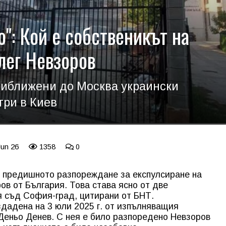
": Кой е собственикът на
лег Невзоров
приближени до Москва украински
три в Киев
Jun 26
1358
0
 предишното разпореждане за експулсиране на
ов от България. Това става ясно от две
 съд София-град, цитирани от БНТ.
дадена на 3 юли 2025 г. от изпълняващия
еньо Денев. С нея е било разпоредено Невзоров