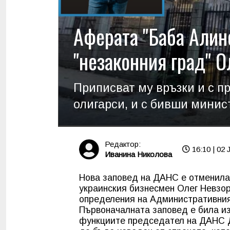
Аферата "Баба Алино
"незаконния град" О
Приписват му връзки и с 
олигарси, и с бивши минис
Редактор:
16:10 | 02 
Иванина Николова
Нова заповед на ДАНС е отменила
украинския бизнесмен Олег Невзор
определения на Административния
Първоначалната заповед е била из
функциите председател на ДАНС Д