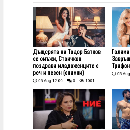
Дъщерята на Тодор Батков
Голяма 
се омъжи, Стоичков
Завръщ
поздрави младоженците с
Трифон
реч и песен (снимки)
05 Aug
05 Aug 12:00
0
1001