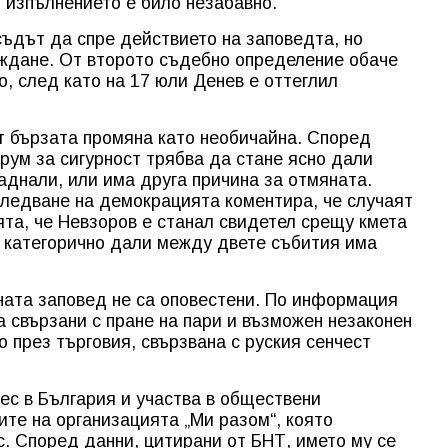
о изпълнението е било незабавно.
съдът да спре действието на заповедта, но
еждане. От второто съдебно определение обаче
о, след като на 17 юли Денев е оттеглил
т бързата промяна като необичайна. Според
ум за сигурност трябва да стане ясно дали
аднали, или има друга причина за отмяната.
ледване на демокрацията коментира, че случаят
та, че Невзоров е станал свидетел срещу кмета
и категорично дали между двете събития има
ата заповед не са оповестени. По информация
 свързани с пране на пари и възможен незаконен
 през търговия, свързвана с руския сенчест
ес в България и участва в обществени
ите на организацията „Ми разом“, която
с. Според данни, цитирани от БНТ, името му се