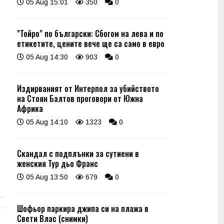
05 Aug 15:01
350
0
"Тойро" по български: Сбогом на лева и по
етикетите, цените вече ще са само в евро
05 Aug 14:30
903
0
Издирваният от Интерпол за убийството
на Стоян Балтов проговори от Южна
Африка
05 Aug 14:10
1323
0
Скандал с подплънки за сутиени в
женския Тур дьо Франс
05 Aug 13:50
679
0
Шофьор паркира джипа си на плажа в
Свети Влас (снимки)