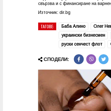
свързва и с финансиране на варне
Източник: dir.bg
ТАГОВЕ:
Баба Алино
Олег Не
украински бизнесмен
руски сенчест флот
СПОДЕЛИ: