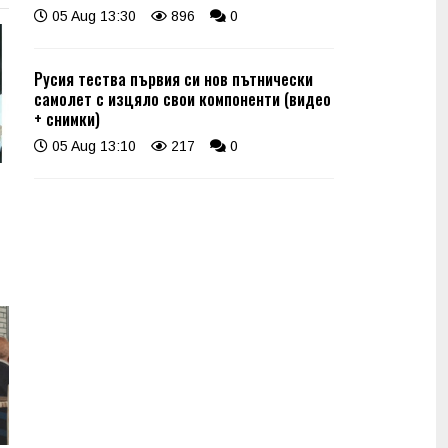
05 Aug 13:30
896
0
Русия тества първия си нов пътнически
самолет с изцяло свои компоненти (видео
+ снимки)
05 Aug 13:10
217
0