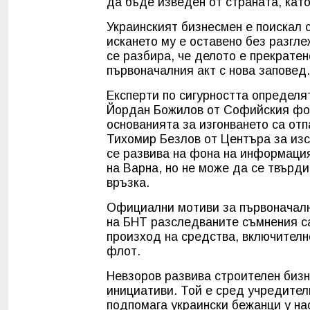
да бъде изведен от страната, кат
Украинският бизнесмен е поискал 
искането му е оставено без разгл
се разбира, че делото е прекратен
първоначалния акт с нова заповед.
Експерти по сигурността определя
Йордан Божилов от Софийския фор
основанията за изгонването са отп
Тихомир Безлов от Центъра за изс
се развива на фона на информация
на Варна, но не може да се твърд
връзка.
Официални мотиви за първоначалн
на БНТ разследваните съмнения са
произход на средства, включително
флот.
Невзоров развива строителен бизн
инициативи. Той е сред учредител
подпомага украински бежанци у на