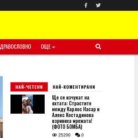
ЗДРАВОСЛОВНО
ОЩЕ
НАЙ-ЧЕТЕНИ
НАЙ-КОМЕНТИРАНИ
Ще се изчукат на
яхтата: Страстите
между Карлос Насар и
Алекс Костадинова
взривиха мрежата!
(ФОТО БОМБА)
25200
0