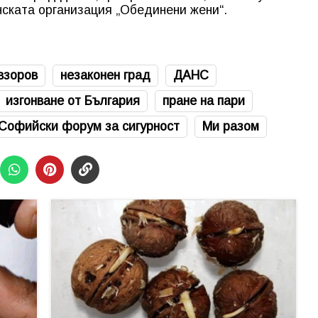
нската организация „Обединени жени“.
взоров
незаконен град
ДАНС
изгонване от България
пране на пари
Софийски форум за сигурност
Ми разом