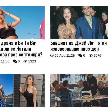
драма в Би Ти Ви:
Бившият на Джей Ло: Тя ми
а ли се Натали
изневеряваше през ден
ова през септември?
05 Aug 11:29
0
2576
 11:50
0
1323