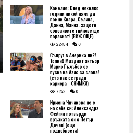
Камелия: След няколко
години никой няма да
помни Киара, Селина,
Данна, Манна, защото
сополивите тийнове ще
пораснат! (ВИЖ ОЩЕ)
22484
0
Съпруг в Америка ли?!
Топки!! Младият актьор
Марио Гълъбов се
пуска на Азис за слава!
(ето как се гради
кариера - СНИМКИ)
7252
0
Ирмена Чичикова не е
на себе си: Александра
Фейгин потвърди
връзката си с Петър
Дочев! (още
подробности)