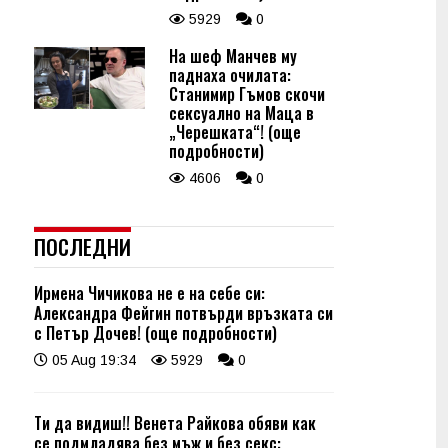
5929
0
На шеф Манчев му
паднаха очилата:
Станимир Гъмов скочи
сексуално на Маца в
„Черешката“! (още
подробности)
4606
0
ПОСЛЕДНИ
Ирмена Чичикова не е на себе си:
Александра Фейгин потвърди връзката си
с Петър Дочев! (още подробности)
05 Aug 19:34
5929
0
Ти да видиш!! Венета Райкова обяви как
се подмладява без мъж и без секс: