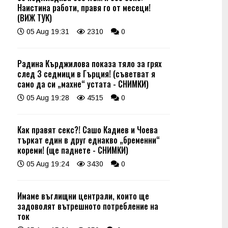
Наистина работи, правя го от месеци!
(ВИЖ ТУК)
05 Aug 19:31
2310
0
Радина Кърджилова показа тяло за грях
след 3 седмици в Гърция! (съветват я
само да си „махне“ устата - СНИМКИ)
05 Aug 19:28
4515
0
Как правят секс?! Сашо Кадиев и Чоева
търкат един в друг еднакво „бременни“
кореми! (ще паднете - СНИМКИ)
05 Aug 19:24
3430
0
Имаме въглищни централи, които ще
задоволят вътрешното потребление на
ток