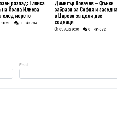
озен разпад: Елвиса
Димитър Ковачев – Фънки
а на Йоана Илиева
забрави за София и заседн
а след морето
в Царево за цели две
седмици
 10:50
0
784
05 Aug 9:30
0
672
Email