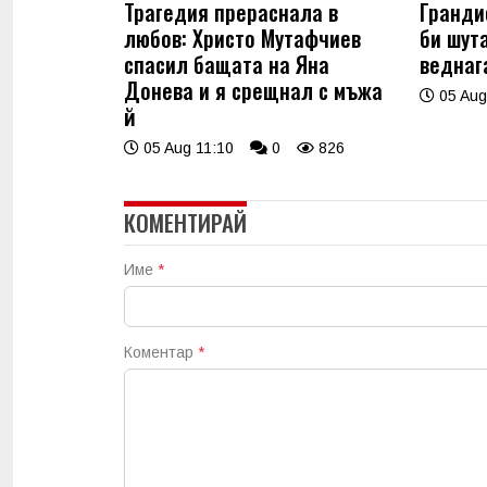
Трагедия прераснала в
Гранди
любов: Христо Мутафчиев
би шут
спасил бащата на Яна
веднаг
Донева и я срещнал с мъжа
05 Aug
й
05 Aug 11:10
0
826
КОМЕНТИРАЙ
Име
*
Коментар
*