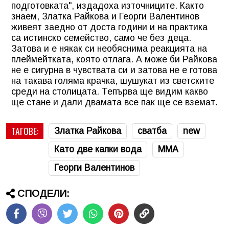
подготовката", издадоха източниците. Както
знаем, Златка Райкова и Георги Валентинов
живеят заедно от доста години и на практика
са истинско семейство, само че без деца.
Затова и е някак си необяснима реакцията на
плеймейтката, която отлага. А може би Райкова
не е сигурна в чувствата си и затова не е готова
на такава голяма крачка, шушукат из светските
среди на столицата. Тепърва ще видим какво
ще стане и дали двамата все пак ще се вземат.
ТАГОВЕ:
Златка Райкова
сватба
new
Като две капки вода
ММА
Георги Валентинов
СПОДЕЛИ: