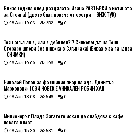
Близо година след раздялата: Ивана РАЗТЪРСИ с истината
за Стояна! (двете бяха повече от сестри – ВИЖ ТУК)
08 Aug 19:03
252
0
Тоя нагъл ли е, или е дебилен?!? Синковецът на Тони
Стораро шпори без книжка в Слънчака! (Емрах е за пандиза
- СНИМКИ)
08 Aug 19:00
196
0
Николай Попов за фалшивия пиар на адв. Димитър
Марковски: ТОЗИ ЧОВЕК Е УНИКАЛЕН РОБИН ХУД
08 Aug 18:08
546
0
Милионерът Владо Загатото искал да снабдява с кафе
новата власт
08 Aug 15:30
581
0