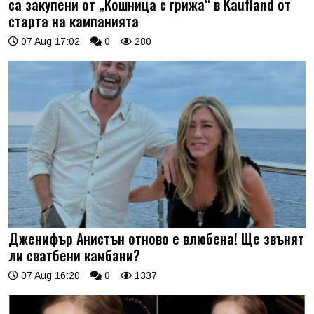
са закупени от „Кошница с грижа“ в Kaufland от
старта на кампанията
07 Aug 17:02
0
280
Дженифър Анистън отново е влюбена! Ще звънят
ли сватбени камбани?
07 Aug 16:20
0
1337