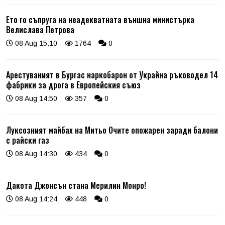
Ето го съпруга на неадекватната външна министърка
Велислава Петрова
08 Aug 15:10
1764
0
Арестуваният в Бургас наркобарон от Украйна ръководел 14
фабрики за дрога в Европейския съюз
08 Aug 14:50
357
0
Луксозният майбах на Митьо Очите опожарен заради балони
с райски газ
08 Aug 14:30
434
0
Дакота Джонсън стана Мерилин Монро!
08 Aug 14:24
448
0