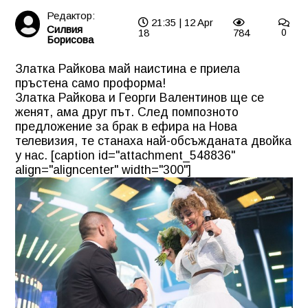
Редактор:
21:35 | 12 Apr
Силвия
18
784
0
Борисова
Златка Райкова май наистина е приела
пръстена само проформа!
Златка Райкова и Георги Валентинов ще се
женят, ама друг път. След помпозното
предложение за брак в ефира на Нова
телевизия, те станаха най-обсъжданата двойка
у нас. [caption id="attachment_548836"
align="aligncenter" width="300"]