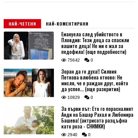
НАЙ-ЧЕТЕНИ
НАЙ-КОМЕНТИРАНИ
Емануела след убийството в
Пловдив: Тези деца са спасили
вашите деца! Не ми е жал за
педофила! (още подробности)
75642
0
Зоран да го духа!! Силвия
Петкова влюбена отново: Не
мисля, че е раждан друг, който
да успее... (още разкрития)
10829
0
За първи път: Ето го порасналият
Анди на Башар Рахал и Любомира
Башева! (актрисата разцъфна
като роза - СНИМКИ)
2940
0