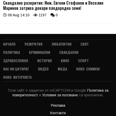
Скандално разкритие: Инж. Евгени Стефанов и Веселин
Маринов затриха декари плодородна земя!
08 Aug 14:10
1197
0
НАЧАЛО
РАЗКРИТИЯ
ЛЮБОПИТНИ
СВЯТ
ПОЛИТИКА
КРИМИНАЛНИ
СКАНДАЛНИ
ЗДРАВОСЛОВНО
ИСТОРИЯ
КИНО
СПОРТ
НАС НИ ЦИТИРАТ
ВИДЕО
МОДА
НОВО: СНИМКИ!
НОВО: ИНТЕРВЮТА
Този сайт е защитен от reCAPTCHA и Google
Политика за
поверителност
и
Условия за ползване
са приложени.
Реклама
Контакти