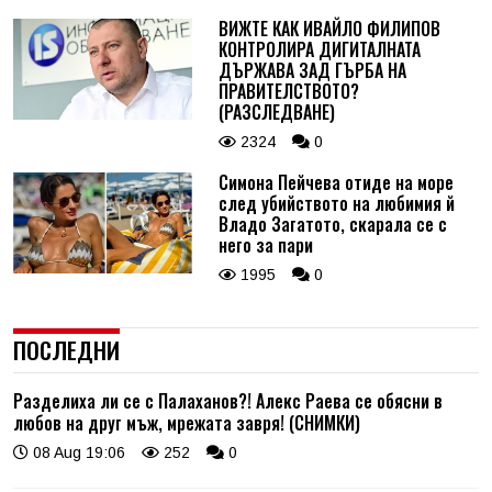
ВИЖТЕ КАК ИВАЙЛО ФИЛИПОВ
КОНТРОЛИРА ДИГИТАЛНАТА
ДЪРЖАВА ЗАД ГЪРБА НА
ПРАВИТЕЛСТВОТО?
(РАЗСЛЕДВАНЕ)
2324
0
Симона Пейчева отиде на море
след убийството на любимия й
Владо Загатото, скарала се с
него за пари
1995
0
ПОСЛЕДНИ
Разделиха ли се с Палаханов?! Алекс Раева се обясни в
любов на друг мъж, мрежата завря! (СНИМКИ)
08 Aug 19:06
252
0