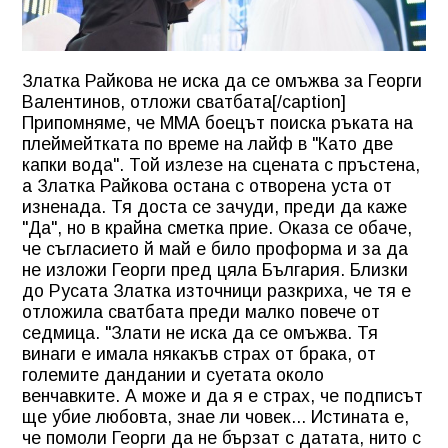
Златка Райкова не иска да се омъжва за Георги
Валентинов, отложи сватбата[/caption]
Припомняме, че ММА боецът поиска ръката на
плеймейтката по време на лайф в "Като две
капки вода". Той излезе на сцената с пръстена,
а Златка Райкова остана с отворена уста от
изненада. Тя доста се зачуди, преди да каже
"Да", но в крайна сметка прие. Оказа се обаче,
че съгласието й май е било проформа и за да
не изложи Георги пред цяла България. Близки
до Русата Златка източници разкриха, че тя е
отложила сватбата преди малко повече от
седмица. "Злати не иска да се омъжва. Тя
винаги е имала някакъв страх от брака, от
големите дандании и суетата около
венчавките. А може и да я е страх, че подписът
ще убие любовта, знае ли човек... Истината е,
че помоли Георги да не бързат с датата, нито с