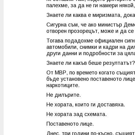
палехме, за да не ги намери някой,
Знаете ли каква е миризмата, дока
Сигурна съм, че ако министър Дем
отворен прозорецът, може и да се
Тогава подадохме официален сигн
автомобили, снимки и кадри на дил
други данни и подробности за цял
Знаете ли какъв беше резултатът?
От МВР, по времето когато същият
бъде установено поставеното лице
наркотиците.
Не дилърите.
Не хората, които ги доставяха.
Не хората зад схемата.
Поставеното лице.
Днес, три години по-късно, същият