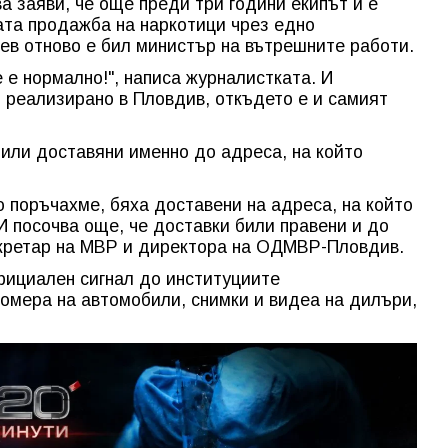
а заяви, че още преди три години екипът ѝ е
ата продажба на наркотици чрез едно
ев отново е бил министър на вътрешните работи.
е е нормално!", написа журналистката. И
о реализирано в Пловдив, откъдето е и самият
били доставяни именно до адреса, на който
о поръчахме, бяха доставени на адреса, на който
И посочва още, че доставки били правени и до
екретар на МВР и директора на ОДМВР-Пловдив.
фициален сигнал до институциите
омера на автомобили, снимки и видеа на дилъри,