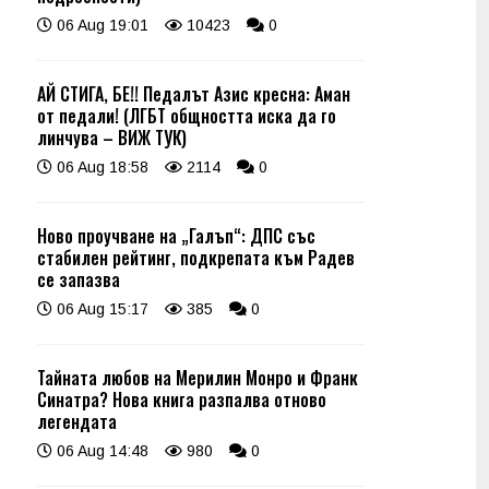
06 Aug 19:01
10423
0
АЙ СТИГА, БЕ!! Педалът Азис кресна: Аман
от педали! (ЛГБТ общността иска да го
линчува – ВИЖ ТУК)
06 Aug 18:58
2114
0
Ново проучване на „Галъп“: ДПС със
стабилен рейтинг, подкрепата към Радев
се запазва
06 Aug 15:17
385
0
Тайната любов на Мерилин Монро и Франк
Синатра? Нова книга разпалва отново
легендата
06 Aug 14:48
980
0