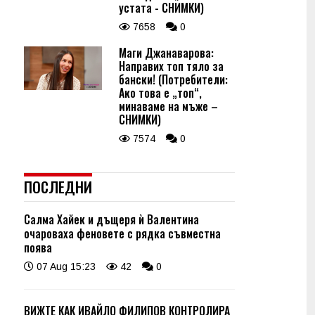
устата - СНИМКИ)
7658
0
Маги Джанаварова:
Направих топ тяло за
бански! (Потребители:
Ако това е „топ“,
минаваме на мъже –
СНИМКИ)
7574
0
ПОСЛЕДНИ
Салма Хайек и дъщеря ѝ Валентина
очароваха феновете с рядка съвместна
поява
07 Aug 15:23
42
0
ВИЖТЕ КАК ИВАЙЛО ФИЛИПОВ КОНТРОЛИРА