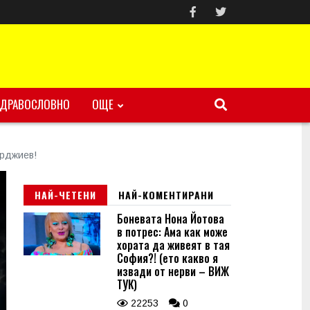
ЗДРАВОСЛОВНО
ОЩЕ
ерджиев!
НАЙ-ЧЕТЕНИ
НАЙ-КОМЕНТИРАНИ
Боневата Нона Йотова
в потрес: Ама как може
хората да живеят в тая
София?! (ето какво я
извади от нерви – ВИЖ
ТУК)
22253
0