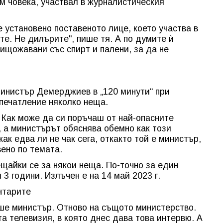
ъм човека, участвал в журналистическия
 установено поставеното лице, което участва в
е. Не дилърите", пише тя. А по думите ѝ
ищожавани със спирт и палени, за да не
министър Демерджиев в „120 минути“ при
печатление няколко неща.
Как може да си поръчаш от най-опасните
 а министърът обяснява обемно как този
ак едва ли не чак сега, откакто той е министър,
ено по темата.
ещайки се за някои неща. По-точно за един
3 години. Излъчен е на 14 май 2023 г.
нтарите
е министър. Отново на същото министерство.
 телевизия, в която днес дава това интервю. А