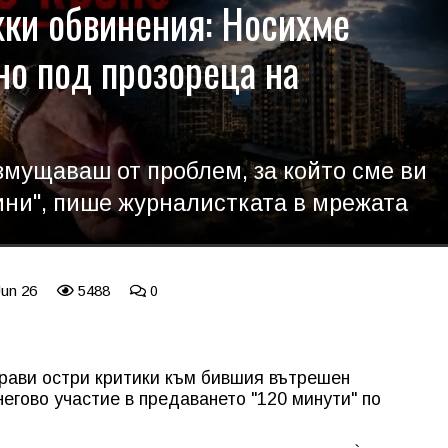
жки обвинения: Носихме
но под прозореца на
ъзмущаваш от проблем, за който сме ви
ини", пише журналистката в мрежата
Jun 26
5488
0
рави остри критики към бившия вътрешен
гово участие в предаването "120 минути" по