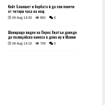
Кейт Бланшет и борбата ѝ да спи повече
от четири часа на нощ
06 Aug 14:30
882
0
Шокиращо видео на Перес Хилтън доведе
до полицейска намеса в дома му в Маями
06 Aug 14:10
756
0