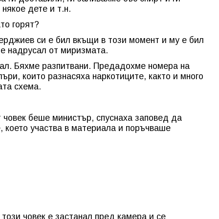
 някое дете и т.н.
то горят?
ерджиев си е бил вкъщи в този момент и му е бил
 е надрусал от миризмата.
ал. Бяхме разпитвани. Предадохме номера на
ъри, които разнасяха наркотиците, както и много
ата схема.
 човек беше министър, спуснаха заповед да
, което участва в материала и поръчваше
 този човек е застанал пред камера и се