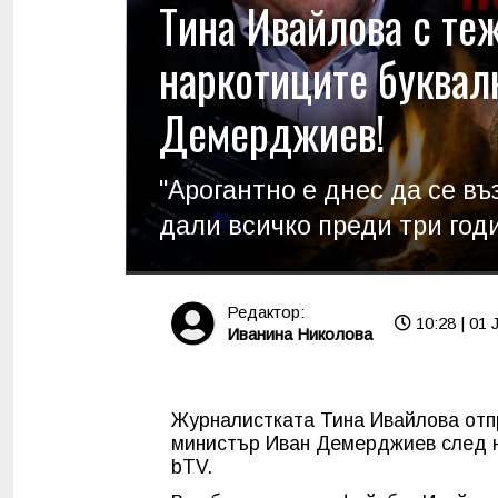
Тина Ивайлова с те
наркотиците буквал
Демерджиев!
"Арогантно е днес да се в
дали всичко преди три год
Редактор:
10:28 | 01 
Иванина Николова
Журналистката Тина Ивайлова отп
министър Иван Демерджиев след не
bTV.