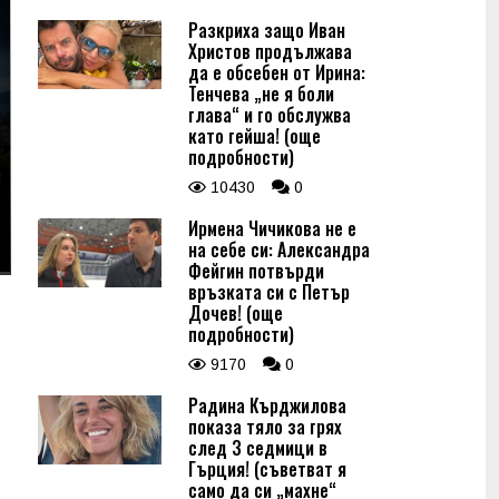
Разкриха защо Иван
Христов продължава
да е обсебен от Ирина:
Тенчева „не я боли
глава“ и го обслужва
като гейша! (още
подробности)
10430
0
Ирмена Чичикова не е
на себе си: Александра
Фейгин потвърди
връзката си с Петър
Дочев! (още
подробности)
9170
0
Радина Кърджилова
показа тяло за грях
след 3 седмици в
Гърция! (съветват я
само да си „махне“