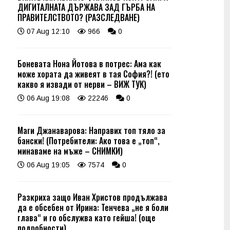
ДИГИТАЛНАТА ДЪРЖАВА ЗАД ГЪРБА НА
ПРАВИТЕЛСТВОТО? (РАЗСЛЕДВАНЕ)
07 Aug 12:10
966
0
Боневата Нона Йотова в потрес: Ама как
може хората да живеят в тая София?! (ето
какво я извади от нерви – ВИЖ ТУК)
06 Aug 19:08
22246
0
Маги Джанаварова: Направих топ тяло за
бански! (Потребители: Ако това е „топ“,
минаваме на мъже – СНИМКИ)
06 Aug 19:05
7574
0
Разкриха защо Иван Христов продължава
да е обсебен от Ирина: Тенчева „не я боли
глава“ и го обслужва като гейша! (още
подробности)