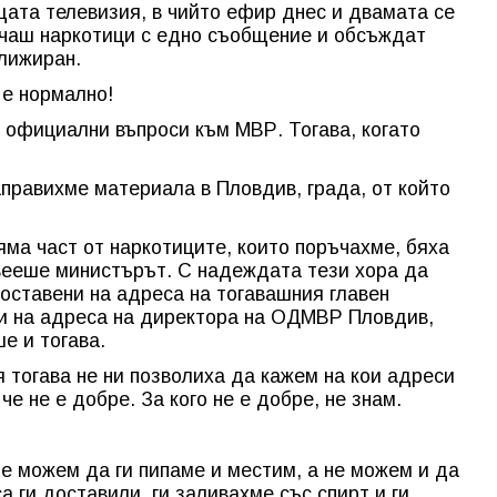
ата телевизия, в чийто ефир днес и двамата се
чаш наркотици с едно съобщение и обсъждат
глижиран.
 е нормално!
и официални въпроси към МВР. Тогава, когато
правихме материала в Пловдив, града, от който
яма част от наркотиците, които поръчахме, бяха
ивееше министърът. С надеждата тези хора да
доставени на адреса на тогавашния главен
 и на адреса на директора на ОДМВР Пловдив,
е и тогава.
 тогава не ни позволиха да кажем на кои адреси
е не е добре. За кого не е добре, не знам.
не можем да ги пипаме и местим, а не можем и да
а ги доставили, ги заливахме със спирт и ги