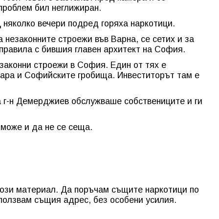
проблем бил неглижиран.
 няколко вечери подред горяха наркотици.
а незаконните строежи във Варна, се сетих и за
 правила с бившия главен архитект на София.
езаконни строежи в София. Един от тях е
гара и Софийските гробища. Инвеститорът там е
а г-н Демерджиев обслужваше собствениците и ги
 може и да не се сеща.
този материал. Да поръчам същите наркотици по
ползвам същия адрес, без особени усилия.