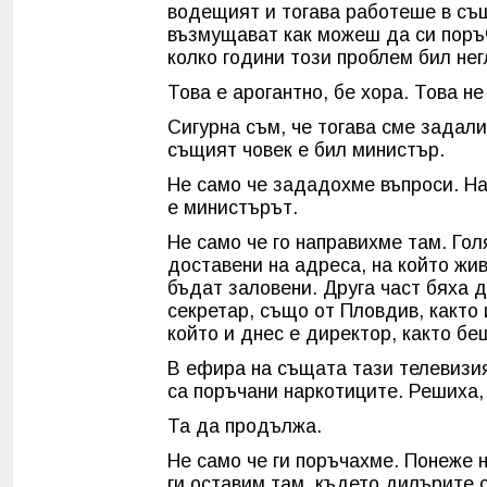
водещият и тогава работеше в същ
възмущават как можеш да си поръ
колко години този проблем бил не
Това е арогантно, бе хора. Това не
Сигурна съм, че тогава сме задал
същият човек е бил министър.
Не само че зададохме въпроси. На
е министърът.
Не само че го направихме там. Гол
доставени на адреса, на който ж
бъдат заловени. Друга част бяха 
секретар, също от Пловдив, както
който и днес е директор, както беш
В ефира на същата тази телевизия
са поръчани наркотиците. Решиха, ч
Та да продължа.
Не само че ги поръчахме. Понеже 
ги оставим там, където дилърите с