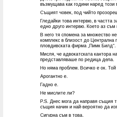
възмущава как години наред този 
Същият човек, под чийто прозорец
Гледайки това интервю, в частта з
едно друго интервю. Което аз съм
В него тя спомена за множество н
комплекс в близост до Централна 
пловдивската фирма „Пимк Билд“.
Мисля, че адвокатската кантора н
представляваше по редица дела.
Но няма проблем. Всичко е ок. Той
Арогантно е.
Гадно е.
Не мислите ли?
P.S. Днес мога да направя същия 
същия начин и най-вероятно да из
Сигурна съм в това.