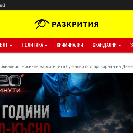
АКТ
ВЯТ
ПОЛИТИКА
КРИМИНАЛНИ
СКАНДАЛНИ
обвинения: Носихме наркотиците буквално под прозореца на Дем