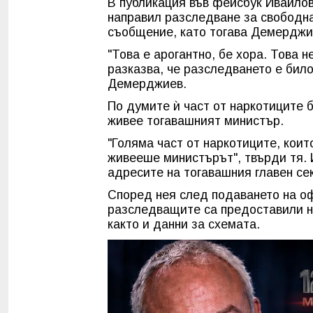
В публикация във фейсбук Ивайлов
направил разследване за свободн
съобщение, като тогава Демерджи
"Това е арогантно, бе хора. Това н
разказва, че разследването е бил
Демерджиев.
По думите ѝ част от наркотиците 
живее тогавашният министър.
"Голяма част от наркотиците, коит
живееше министърът", твърди тя. 
адресите на тогавашния главен с
Според нея след подаването на о
разследващите са предоставили н
както и данни за схемата.