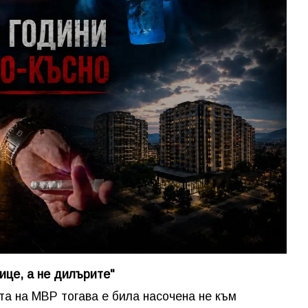
ице, а не дилърите"
та на МВР тогава е била насочена не към