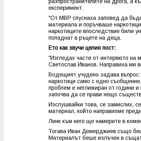
разпространителите на дрога, а к
експеримент.
"От МВР спуснаха заповед да бъде
материала и поръчваше наркотицит
наркотиците впоследствие били ун
попаднат в ръцете на деца.
Ето как звучи целия пост:
"Изгледах части от интервюто на 
Светослав Иванов. Направиха ми в
Водещият учудено задава въпрос: 
наркотици само с едно съобщение,
проблем е неглижиран от години и к
започва да се прави нещо съществ
Изслушвайки това, се замислих, с
материал, който направихме преди 
Линк към него ще намерите в коме
Тогава Иван Демерджиев също беш
Материалът беше излъчен в същата