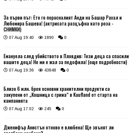
За първи път: Ето го порасналият Анди на Башар Рахал и
Любомира Башева! (актрисата разцъфна като роза -
СНИМКИ)
07 Aug 19:40
1890
0
Емануела след убийството в Пловдив: Тези деца са спасили
вашите деца! Не ми е жал за педофила! (още подробности)
07 Aug 19:36
43848
0
Близо 6 млн. броя основни хранителни продукти са
закупени от „Кошница с грижа“ в Kaufland от старта на
кампанията
07 Aug 17:02
245
0
Дженифър Анистън отново е влюбена! Ще звънят ли