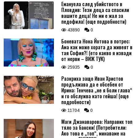
Емануела след убийството в
Пловдив: Тези деца са спасили
вашите деца! Не ми е жал за
педофила! (още подробности)
43890
0
Боневата Нона Йотова в потрес:
Ама как може хората да живеят в
тая София?! (ето какво я извади
от нерви – ВИЖ ТУК)
25935
0
Разкриха защо Иван Христов
продължава да е обсебен от
Ирина: Тенчева „не я боли глава“
и го обслужва като гейша! (още
подробности)
11704
0
Маги Джанаварова: Направих топ
тяло за бански! (Потребители:
Ако това е „топ“, минаваме на