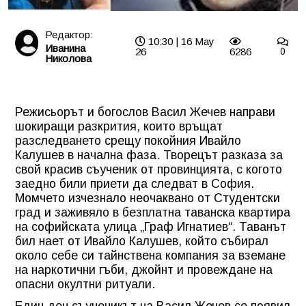
Редактор:
10:30 | 16 May
Иванина
26
6286
0
Николова
Режисьорът и богослов Васил Жечев направи
шокиращи разкрития, които връщат
разследването срещу покойния Ивайло
Калушев в начална фаза. Творецът разказа за
свой красив съученик от провинцията, с когото
заедно били приети да следват в София.
Момчето изчезнало неочаквано от Студентски
град и заживяло в безплатна таванска квартира
на софийската улица „Граф Игнатиев“. Таванът
бил нает от Ивайло Калушев, който събирал
около себе си тайнствена компания за вземане
на наркотични гъби, джойнт и провеждане на
опасни окултни ритуали.
Един ден съученикът на Васил Жечев се появил