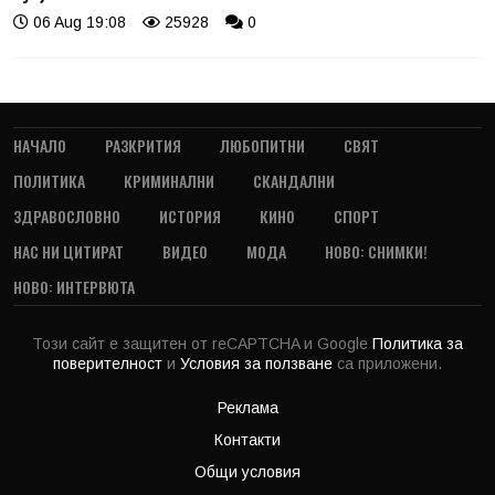
06 Aug 19:08
25928
0
НАЧАЛО
РАЗКРИТИЯ
ЛЮБОПИТНИ
СВЯТ
ПОЛИТИКА
КРИМИНАЛНИ
СКАНДАЛНИ
ЗДРАВОСЛОВНО
ИСТОРИЯ
КИНО
СПОРТ
НАС НИ ЦИТИРАТ
ВИДЕО
МОДА
НОВО: СНИМКИ!
НОВО: ИНТЕРВЮТА
Този сайт е защитен от reCAPTCHA и Google
Политика за
поверителност
и
Условия за ползване
са приложени.
Реклама
Контакти
Общи условия