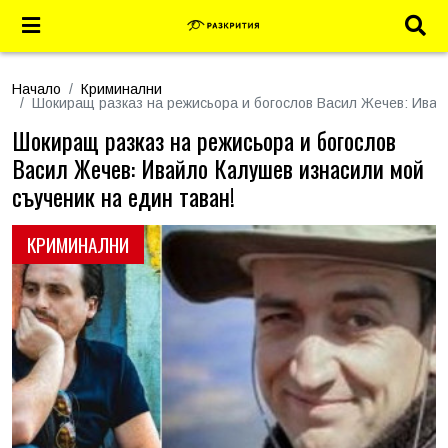
Начало
Криминални
Шокиращ разказ на режисьора и богослов Васил Жечев: Ивай
Шокиращ разказ на режисьора и богослов
Васил Жечев: Ивайло Калушев изнасили мой
съученик на един таван!
КРИМИНАЛНИ