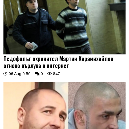
Педофилът охранител Мартин Карамихайлов
отново върлува в интернет
06 Aug 9:50
0
847