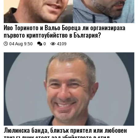
Иво Ториното и Вальо Бореца ли организираха
първото криптоубийство в България?
04 Aug 9:50
0
4109
Люлинска банда, близък приятел или любовен
триъгълник стоят зад убийството в стил