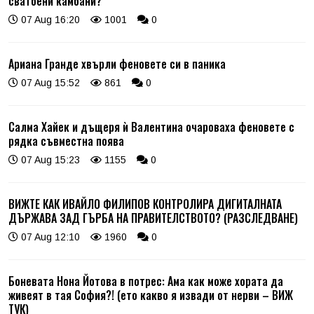
сватбени камбани?
07 Aug 16:20
1001
0
Ариана Гранде хвърли феновете си в паника
07 Aug 15:52
861
0
Салма Хайек и дъщеря ѝ Валентина очароваха феновете с
рядка съвместна поява
07 Aug 15:23
1155
0
ВИЖТЕ КАК ИВАЙЛО ФИЛИПОВ КОНТРОЛИРА ДИГИТАЛНАТА
ДЪРЖАВА ЗАД ГЪРБА НА ПРАВИТЕЛСТВОТО? (РАЗСЛЕДВАНЕ)
07 Aug 12:10
1960
0
Боневата Нона Йотова в потрес: Ама как може хората да
живеят в тая София?! (ето какво я извади от нерви – ВИЖ
ТУК)