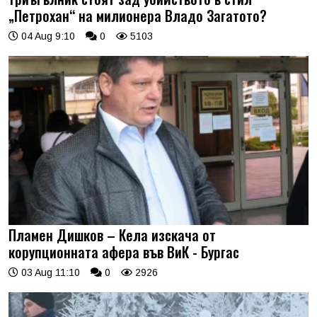
„Петрохан“ на милионера Владо Загатото?
04 Aug 9:10
0
5103
Пламен Дишков – Кела изскача от
корупционната афера във ВиК - Бургас
03 Aug 11:10
0
2926