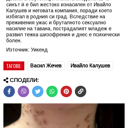
синът ѝ е бил жестоко изнасилен от Ивайло
Калушев и неговата компания, поради което
избягал в родния си град. Вследствие на
преживения ужас и бруталното сексуално
насилие на тавана, пострадалият младеж е
развил тежка шизофрения и днес е психически
болен.
Източник: Уикенд
ТАГОВЕ:
Васил Жечев
Ивайло Калушев
СПОДЕЛИ: