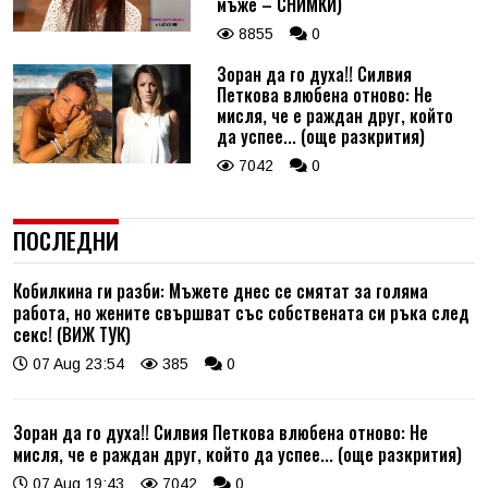
мъже – СНИМКИ)
8855
0
Зоран да го духа!! Силвия
Петкова влюбена отново: Не
мисля, че е раждан друг, който
да успее... (още разкрития)
7042
0
ПОСЛЕДНИ
Кобилкина ги разби: Мъжете днес се смятат за голяма
работа, но жените свършват със собствената си ръка след
секс! (ВИЖ ТУК)
07 Aug 23:54
385
0
Зоран да го духа!! Силвия Петкова влюбена отново: Не
мисля, че е раждан друг, който да успее... (още разкрития)
07 Aug 19:43
7042
0