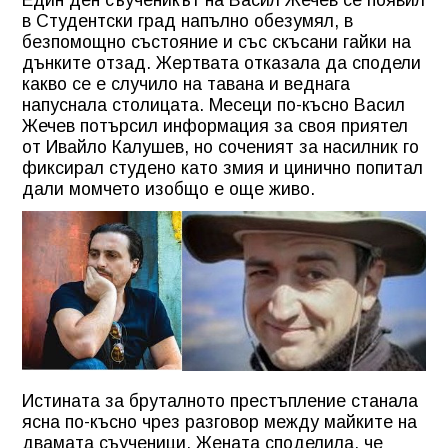
в Студентски град напълно обезумял, в
безпомощно състояние и със скъсани гайки на
дънките отзад. Жертвата отказала да сподели
какво се е случило на тавана и веднага
напуснала столицата. Месеци по-късно Васил
Жечев потърсил информация за своя приятел
от Ивайло Калушев, но соченият за насилник го
фиксирал студено като змия и цинично попитал
дали момчето изобщо е още живо.
Истината за бруталното престъпление станала
ясна по-късно чрез разговор между майките на
двамата съученици. Жената споделила, че