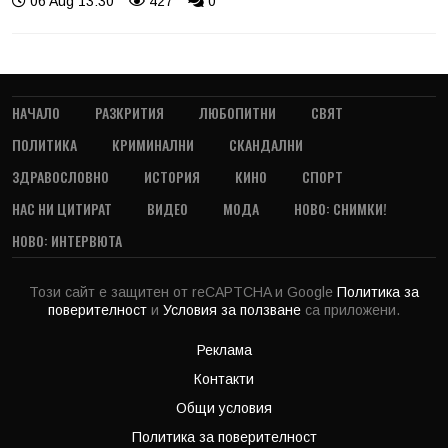
06 Aug 13:30
427
0
НАЧАЛО
РАЗКРИТИЯ
ЛЮБОПИТНИ
СВЯТ
ПОЛИТИКА
КРИМИНАЛНИ
СКАНДАЛНИ
ЗДРАВОСЛОВНО
ИСТОРИЯ
КИНО
СПОРТ
НАС НИ ЦИТИРАТ
ВИДЕО
МОДА
НОВО: СНИМКИ!
НОВО: ИНТЕРВЮТА
Този сайт е защитен от reCAPTCHA и Google
Политика за
поверителност
и
Условия за ползване
са приложени.
Реклама
Контакти
Общи условия
Политика за поверителност