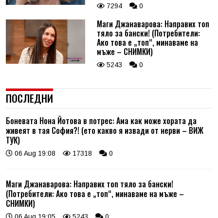
7294
0
Маги Джанаварова: Направих топ
тяло за бански! (Потребители:
Ако това е „топ“, минаваме на
мъже – СНИМКИ)
5243
0
ПОСЛЕДНИ
Боневата Нона Йотова в потрес: Ама как може хората да
живеят в тая София?! (ето какво я извади от нерви – ВИЖ
ТУК)
06 Aug 19:08
17318
0
Маги Джанаварова: Направих топ тяло за бански!
(Потребители: Ако това е „топ“, минаваме на мъже –
СНИМКИ)
06 Aug 19:05
5243
0