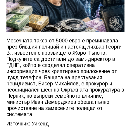
Месечната такса от 5000 евро е преминавала
през бившия полицай и настоящ лихвар Георги
В., известен с прозвището Жоро Тъпото.
Подкупите са достигали до зам.-директор в
ГДНП, който е споделял оперативна
информация чрез криптирано приложение от
чужд телефон. Бащата на арестувания
рецидивист, Бисер Михайлов, е прокурор и
неофициален шеф на Окръжната прокуратура в
Перник, но въпреки семейното влияние,
министър Иван Демерджиев обеща пълно
прочистване на замесените полицаи от
системата.
Източник: Уикенд