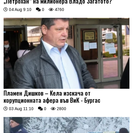
„Петрохан“ на милионера Владо Загатото?
04 Aug 9:10
0
4760
Пламен Дишков – Кела изскача от
корупционната афера във ВиК - Бургас
03 Aug 11:10
0
2800