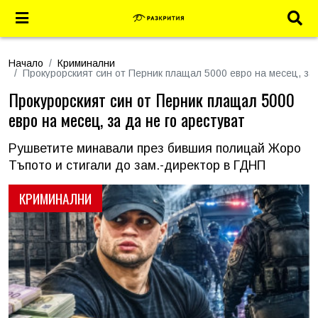
Начало
Криминални
Прокурорският син от Перник плащал 5000 евро на месец, за 
Прокурорският син от Перник плащал 5000
евро на месец, за да не го арестуват
Рушветите минавали през бившия полицай Жоро
Тъпото и стигали до зам.-директор в ГДНП
КРИМИНАЛНИ