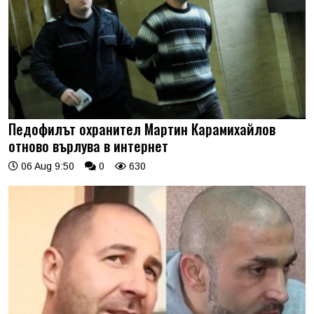
Педофилът охранител Мартин Карамихайлов
отново върлува в интернет
06 Aug 9:50
0
630