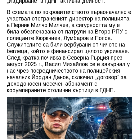
„Издирване“ в ГДНП активна дейност.
В схемата по покровителството първоначално е
участвал отстраненият директор на полицията
в Перник Милчо Милчев, а сигурността му е
била обезпечавана от патрули на Второ РПУ с
полицаите Кюркчиев, Лумбаров и Попов.
Служителите са били вербувани от чичото на
беглеца, който е финансирал цялото укриване.
След кратка почивка в Северна Гърция през
август 2025 г., Васил Михайлов се е завърнал у
нас чрез посредничеството на полицейския
началник Йордан Данов, сключил „договор“ за
доходоносен месечен абонамент с
корумпираните столични къртици в ГДНП.