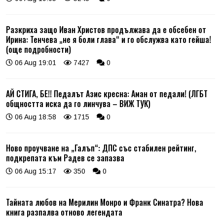
Разкриха защо Иван Христов продължава да е обсебен от
Ирина: Тенчева „не я боли глава“ и го обслужва като гейша!
(още подробности)
06 Aug 19:01
7427
0
АЙ СТИГА, БЕ!! Педалът Азис кресна: Аман от педали! (ЛГБТ
общността иска да го линчува – ВИЖ ТУК)
06 Aug 18:58
1715
0
Ново проучване на „Галъп“: ДПС със стабилен рейтинг,
подкрепата към Радев се запазва
06 Aug 15:17
350
0
Тайната любов на Мерилин Монро и Франк Синатра? Нова
книга разпалва отново легендата