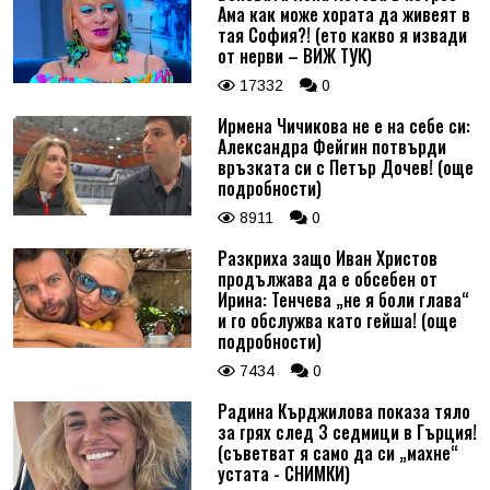
Ама как може хората да живеят в
тая София?! (ето какво я извади
от нерви – ВИЖ ТУК)
17332
0
Ирмена Чичикова не е на себе си:
Александра Фейгин потвърди
връзката си с Петър Дочев! (още
подробности)
8911
0
Разкриха защо Иван Христов
продължава да е обсебен от
Ирина: Тенчева „не я боли глава“
и го обслужва като гейша! (още
подробности)
7434
0
Радина Кърджилова показа тяло
за грях след 3 седмици в Гърция!
(съветват я само да си „махне“
устата - СНИМКИ)