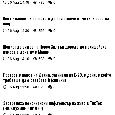
06 Aug 14:48
798
0
Кейт Бланшет и борбата ѝ да спи повече от четири часа на
нощ
06 Aug 14:30
756
0
Шокиращо видео на Перес Хилтън доведе до полицейска
намеса в дома му в Маями
06 Aug 14:10
693
0
Протест в памет на Даяна, загинала на Е-79, в деня, в който
трябваше да е сватбата ѝ (снимки)
06 Aug 13:50
875
0
Застреляха мексикански инфлуенсър на живо в ТикТок
(ЕКСКЛУЗИВНО ВИДЕО)