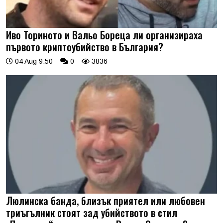
Иво Ториното и Вальо Бореца ли организираха
първото криптоубийство в България?
04 Aug 9:50
0
3836
Люлинска банда, близък приятел или любовен
триъгълник стоят зад убийството в стил