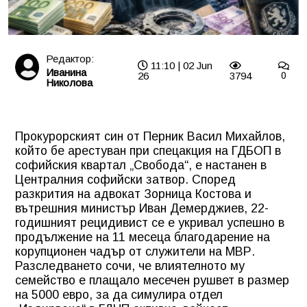
Редактор:
11:10 | 02 Jun
Иванина
26
3794
0
Николова
Прокурорският син от Перник Васил Михайлов,
който бе арестуван при спецакция на ГДБОП в
софийския квартал „Свобода“, е настанен в
Централния софийски затвор. Според
разкрития на адвокат Зорница Костова и
вътрешния министър Иван Демерджиев, 22-
годишният рецидивист се е укривал успешно в
продължение на 11 месеца благодарение на
корупционен чадър от служители на МВР.
Разследването сочи, че влиятелното му
семейство е плащало месечен рушвет в размер
на 5000 евро, за да симулира отдел