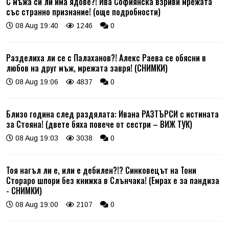
С мъжа си ли има ядове?! Ива Софиянска взриви мрежата
със странно признание! (още подробности)
08 Aug 19:40
1246
0
Разделиха ли се с Палаханов?! Алекс Раева се обясни в
любов на друг мъж, мрежата завря! (СНИМКИ)
08 Aug 19:06
4837
0
Близо година след раздялата: Ивана РАЗТЪРСИ с истината
за Стояна! (двете бяха повече от сестри – ВИЖ ТУК)
08 Aug 19:03
3038
0
Тоя нагъл ли е, или е дебилен?!? Синковецът на Тони
Стораро шпори без книжка в Слънчака! (Емрах е за пандиза
- СНИМКИ)
08 Aug 19:00
2107
0