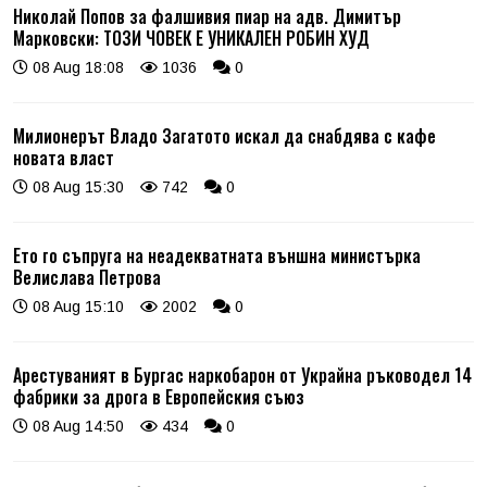
Николай Попов за фалшивия пиар на адв. Димитър
Марковски: ТОЗИ ЧОВЕК Е УНИКАЛЕН РОБИН ХУД
08 Aug 18:08
1036
0
Милионерът Владо Загатото искал да снабдява с кафе
новата власт
08 Aug 15:30
742
0
Ето го съпруга на неадекватната външна министърка
Велислава Петрова
08 Aug 15:10
2002
0
Арестуваният в Бургас наркобарон от Украйна ръководел 14
фабрики за дрога в Европейския съюз
08 Aug 14:50
434
0