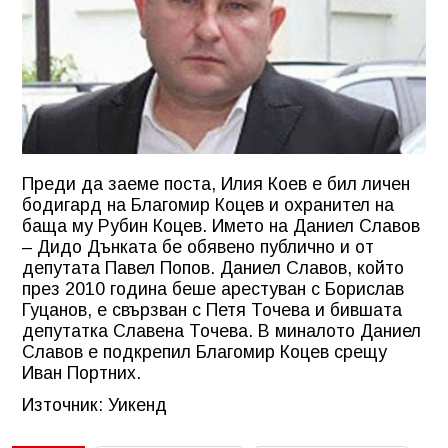
Преди да заеме поста, Илия Коев е бил личен
бодигард на Благомир Коцев и охранител на
баща му Рубин Коцев. Името на Даниел Славов
– Дидо Дънката бе обявено публично и от
депутата Павел Попов. Даниел Славов, който
през 2010 година беше арестуван с Борислав
Гуцанов, е свързван с Петя Точева и бившата
депутатка Славена Точева. В миналото Даниел
Славов е подкрепил Благомир Коцев срещу
Иван Портних.
Източник: Уикенд