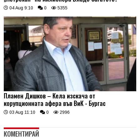
04 Aug 9:10
0
5355
Пламен Дишков – Кела изскача от
корупционната афера във ВиК - Бургас
03 Aug 11:10
0
2996
КОМЕНТИРАЙ