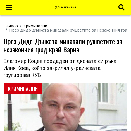
Начало
Криминални
През Дидо Дънката минавали рушветите за незаконния град
През Дидо Дънката минавали рушветите за
незаконния град край Варна
Благомир Коцев предаден от дясната си ръка
Илия Коев, който закрилял украинската
групировка КУБ
КРИМИНАЛНИ