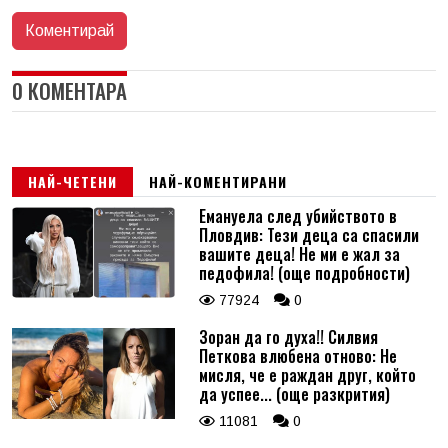
0 КОМЕНТАРА
НАЙ-ЧЕТЕНИ
НАЙ-КОМЕНТИРАНИ
Емануела след убийството в
Пловдив: Тези деца са спасили
вашите деца! Не ми е жал за
педофила! (още подробности)
77924
0
Зоран да го духа!! Силвия
Петкова влюбена отново: Не
мисля, че е раждан друг, който
да успее... (още разкрития)
11081
0