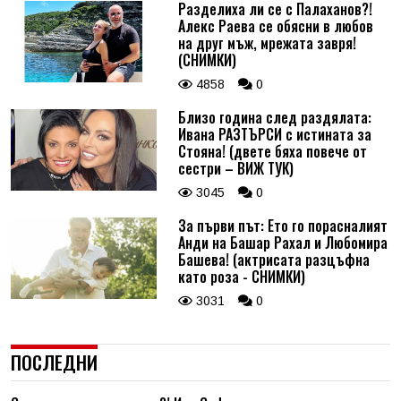
Разделиха ли се с Палаханов?!
Алекс Раева се обясни в любов
на друг мъж, мрежата завря!
(СНИМКИ)
4858
0
Близо година след раздялата:
Ивана РАЗТЪРСИ с истината за
Стояна! (двете бяха повече от
сестри – ВИЖ ТУК)
3045
0
За първи път: Ето го порасналият
Анди на Башар Рахал и Любомира
Башева! (актрисата разцъфна
като роза - СНИМКИ)
3031
0
ПОСЛЕДНИ