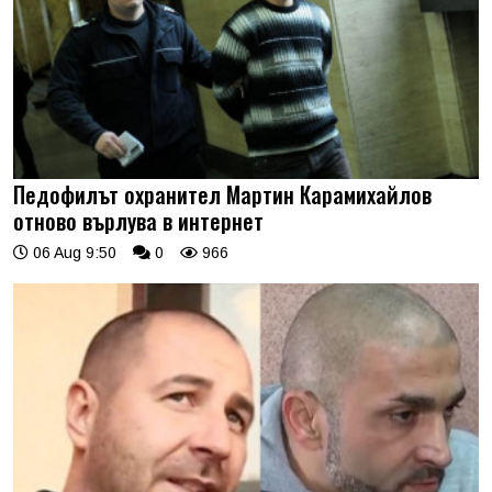
Педофилът охранител Мартин Карамихайлов
отново върлува в интернет
06 Aug 9:50
0
966