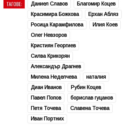
ТАГОВЕ:
Даниел Славов
Благомир Коцев
Красимира Божкова
Ерхан Абляз
Росица Карамфилова
Илия Коев
Олег Невзоров
Кристиян Георгиев
Силва Крикорян
Александър Драгнев
Милена Неделчева
наталия
Диан Иванов
Рубин Коцев
Павел Попов
борислав гуцанов
Петя Точева
Славена Точева
Иван Портних