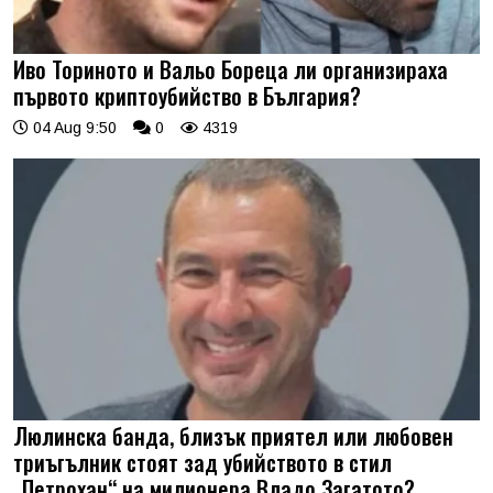
Иво Ториното и Вальо Бореца ли организираха
първото криптоубийство в България?
04 Aug 9:50
0
4319
Люлинска банда, близък приятел или любовен
триъгълник стоят зад убийството в стил
„Петрохан“ на милионера Владо Загатото?