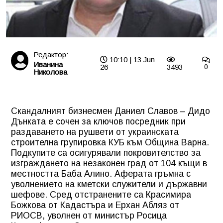
Редактор:
10:10 | 13 Jun
Иванина
26
3493
0
Николова
Скандалният бизнесмен Даниел Славов – Дидо
Дънката е сочен за ключов посредник при
раздаването на рушвети от украинската
строителна групировка КУБ към Община Варна.
Подкупите са осигурявали покровителство за
изграждането на незаконен град от 104 къщи в
местността Баба Алино. Аферата гръмна с
уволнението на кметски служители и държавни
шефове. Сред отстранените са Красимира
Божкова от Кадастъра и Ерхан Абляз от
РИОСВ, уволнен от министър Росица