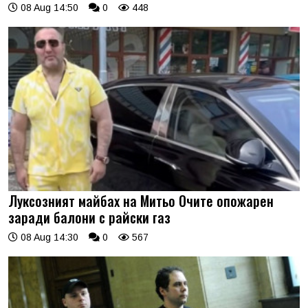
08 Aug 14:50
0
448
Луксозният майбах на Митьо Очите опожарен
заради балони с райски газ
08 Aug 14:30
0
567