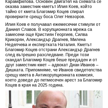
Карамфилова. Основен двигател на схемата се
оказва заместник-кметът Илия Коев, който
тайно от кмета Благомир Коцев спирал
проверките срещу боса Олег Невзоров.
Илия Коев е получавал ежемесечни стимули от
Даниел Славов. В корупционната мрежа са
замесени още Кристиян Георгиев, Силва
Крикорян, Александър Драгнев, Милена
Неделчева и експертката Наталия. Кметът
Благомир Коцев отстрани Александър Драгнев
след вътрешно разследване. Преди този
скандал Благомир Коцев беше предаден и от
друг заместник-кмет – адвокат Диан Иванов –
Дишката. Припомняме, че Иванов свидетелства
срещу кмета в Антикорупционната комисия,
което доведе до петмесечен арест за Благомир
Коцев в края на 2025 година.