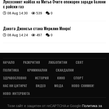
Луксозният майбах на Митьо Очите опожарен заради балони
с райски газ
08 Aug 14:30
539
0
Дакота Джонсън стана Мерилин Монро!
08 Aug 14:24
497
0
НАЧАЛО
РАЗКРИТИЯ
ЛЮБОПИТНИ
СВЯТ
ПОЛИТИКА
КРИМИНАЛНИ
СКАНДАЛНИ
ЗДРАВОСЛОВНО
ИСТОРИЯ
КИНО
СПОРТ
НАС НИ ЦИТИРАТ
ВИДЕО
МОДА
НОВО: СНИМКИ!
НОВО: ИНТЕРВЮТА
Този сайт е защитен от reCAPTCHA и Google
Политика за