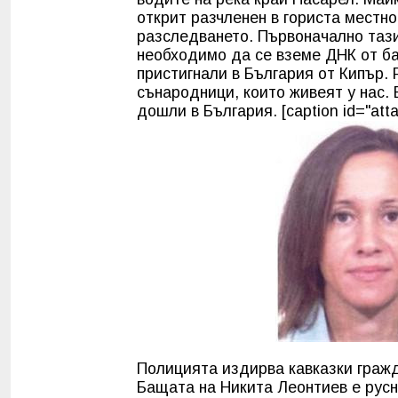
открит разчленен в гориста местно
разследването. Първоначално тази
необходимо да се вземе ДНК от ба
пристигнали в България от
Кипър
.
сънародници, които живеят у нас. 
дошли в България. [caption id="atta
Полицията издирва кавказки гражд
Бащата на Никита Леонтиев е русн