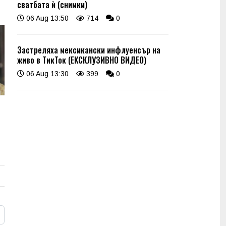
сватбата ѝ (снимки)
06 Aug 13:50
714
0
Застреляха мексикански инфлуенсър на
живо в ТикТок (ЕКСКЛУЗИВНО ВИДЕО)
06 Aug 13:30
399
0