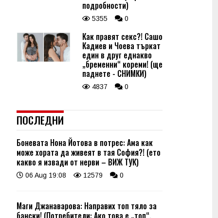
подробности)
5355
0
Как правят секс?! Сашо
Кадиев и Чоева търкат
един в друг еднакво
„бременни“ кореми! (ще
паднете - СНИМКИ)
4837
0
ПОСЛЕДНИ
Боневата Нона Йотова в потрес: Ама как
може хората да живеят в тая София?! (ето
какво я извади от нерви – ВИЖ ТУК)
06 Aug 19:08
12579
0
Маги Джанаварова: Направих топ тяло за
бански! (Потребители: Ако това е „топ“,