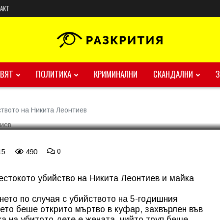
АКТ
бийството на Никита
ВЯТ
ПОЛИТИКА
КРИМИНАЛНИ
СКАНДАЛНИ
ството на Никита Леонтиев
15
490
0
естокото убийство на Никита Леонтиев и майка
ето по случая с убийството на 5-годишния
чето беше открито мъртво в куфар, захвърлен във
а на убитото дете е жената, чийто труп беше