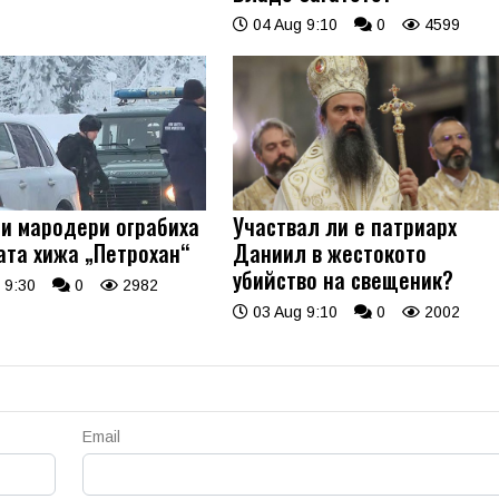
04 Aug 9:10
0
4599
и мародери ограбиха
Участвал ли е патриарх
ата хижа „Петрохан“
Даниил в жестокото
убийство на свещеник?
 9:30
0
2982
03 Aug 9:10
0
2002
Email