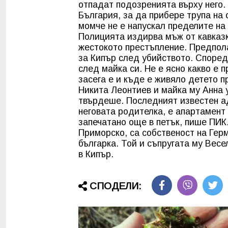
отпадат подозренията върху него. 
България, за да прибере трупа на 
момче не е напускал пределите на 
Полицията издирва мъж от кавказк
жестокото престъпление. Предполаг
за Кипър след убийството. Според
след майка си. Не е ясно какво е 
засега е и къде е живяло детето п
Никита Леонтиев и майка му Анна у
твърдеше. Последният известен ад
неговата родителка, е апартамент
запечатано още в петък, пише ПИК.
Приморско, са собственост на Гер
българка. Той и съпругата му Вес
в Кипър.
СПОДЕЛИ: