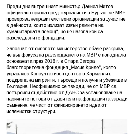
Преди дни вътрешният министър Даниел Митов
официално призна пред журналисти в Бургас, че МВР
проверява неправителствени организации за „участие
в дейности, които излизат извън рамките на
хуманитарната помощ", но не назова кои са
разследваните фондации.
Запознат от силовото министерство обаче разкрива,
че във фокуса на разследването на МВР е попаднала
основаната през 2018 г. в Стара Загора
благотворителна фондация „Мисия Криле“, която
управлява Консултативен център в Харманли в
подкрепа на мигранти, търсещи и получили убежище в
България. Неофициално се твърди, че от МВР са
потърсили съдействие от ДАНС за установяване на
паричните потоци от дарители на фондацията заради
съмнения, че част от финансирането идва от
ислямистки структури.