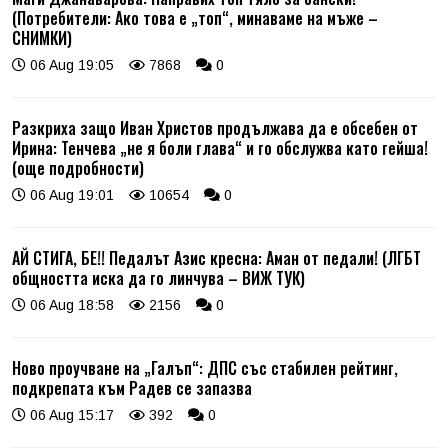
(Потребители: Ако това е „топ“, минаваме на мъже –
СНИМКИ)
06 Aug 19:05
7868
0
Разкриха защо Иван Христов продължава да е обсебен от
Ирина: Тенчева „не я боли глава“ и го обслужва като гейша!
(още подробности)
06 Aug 19:01
10654
0
АЙ СТИГА, БЕ!! Педалът Азис кресна: Аман от педали! (ЛГБТ
общността иска да го линчува – ВИЖ ТУК)
06 Aug 18:58
2156
0
Ново проучване на „Галъп“: ДПС със стабилен рейтинг,
подкрепата към Радев се запазва
06 Aug 15:17
392
0