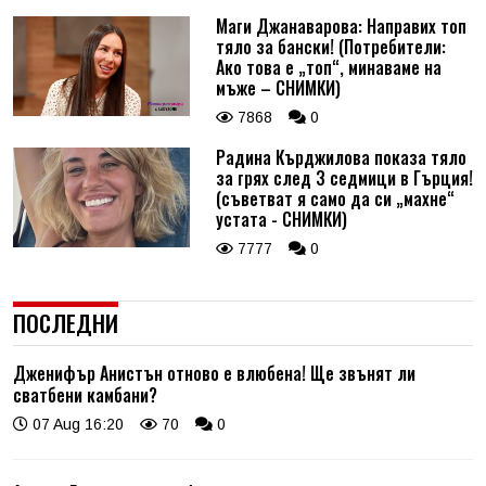
Маги Джанаварова: Направих топ
тяло за бански! (Потребители:
Ако това е „топ“, минаваме на
мъже – СНИМКИ)
7868
0
Радина Кърджилова показа тяло
за грях след 3 седмици в Гърция!
(съветват я само да си „махне“
устата - СНИМКИ)
7777
0
ПОСЛЕДНИ
Дженифър Анистън отново е влюбена! Ще звънят ли
сватбени камбани?
07 Aug 16:20
70
0