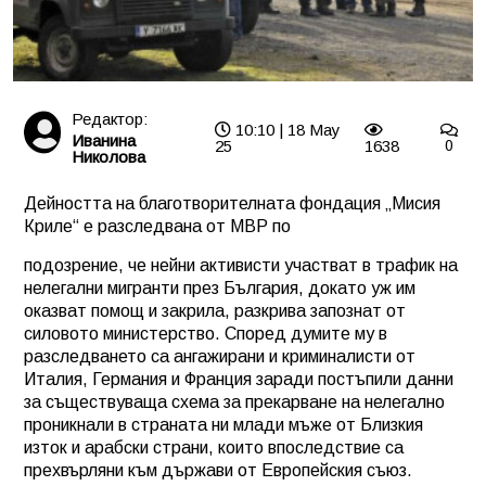
Редактор:
10:10 | 18 May
Иванина
25
1638
0
Николова
Дейността на благотворителната фондация „Мисия
Криле“ е разследвана от МВР по
подозрение, че нейни активисти участват в трафик на
нелегални мигранти през България, докато уж им
оказват помощ и закрила, разкрива запознат от
силовото министерство. Според думите му в
разследването са ангажирани и криминалисти от
Италия, Германия и Франция заради постъпили данни
за съществуваща схема за прекарване на нелегално
проникнали в страната ни млади мъже от Близкия
изток и арабски страни, които впоследствие са
прехвърляни към държави от Европейския съюз.