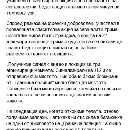
умишлено е саботирала акцията по спасяването на
непълнолетни, бедстващи в планината при минусови
температури.
Според разказа на френски доброволец, участвал в
провалената спасителна акция за загиналите трима
нелегални мигранти в Странджа, в нощта на 27
декември той и още трима студенти са се опитали да
спасят бедстващите мигранти, но са били
възпрепятствани от полицията.
„Получихме сигнал с видео и локация за три
агонизиращи момчета. Сигнализирали на 112 и се
отправили към мястото. Ние обаче бяхме блокирани
от „Гранична полиция“ много близо до мястото.
Полицаите бяха много агресивни, крещяха по нас и ни
заплашваха, не ни позволиха да спасим човешки
животи.
На следващия ден, когато открихме телата, отново
получихме заплахи. Напъхаха ни със сила в багажника
на един от джиповете на „Гранична полиция“, а лично
мен ме принудиха да нося едно от телата на