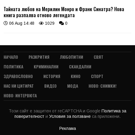
Тайната любов на Мерилин Монро и Франк Синатра? Нова
книга разпалва отново легендата
06 Aug 14:48
1029
0
НАЧАЛО
РАЗКРИТИЯ
ЛЮБОПИТНИ
СВЯТ
ПОЛИТИКА
КРИМИНАЛНИ
СКАНДАЛНИ
ЗДРАВОСЛОВНО
ИСТОРИЯ
КИНО
СПОРТ
НАС НИ ЦИТИРАТ
ВИДЕО
МОДА
НОВО: СНИМКИ!
НОВО: ИНТЕРВЮТА
Този сайт е защитен от reCAPTCHA и Google
Политика за
поверителност
и
Условия за ползване
са приложени.
Реклама