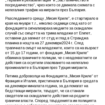
„Терапия и рехабилитация“ и „Застъпничество и
посредничество“, чрез които се движела схемата с
нелегалния трафик на мигранти през България.
Разследването срещу „Мисия Криле“, е стартирало в
края на януари т.г., няколко седмици след като от
фондацията сигнализираха медиите за скандален
случай със смъртта на трима младежи от Египет,
оставени да загинат от студ и глад в Странджа
планина в нощта на 27 декември2024 г. След
трагичната смърт на младежите, които са на възраст
от 15 до 17 години, от фондация „Мисия Криле“
обвиниха граничните полицаи, че с неадекватните си
действия са осуетили спасяването на нелегално
проникналите в България през Турция мигранти.
Петима доброволци на Фондацията „Мисия Криле“ от
Франция и Италия, пристигнали в България в средата
на декември миналата година, за да помагат на
бедстващи мигранти, твърдят, че са станали
свидетели на скандалните действия на родните
гранични власти. Според твърденията им полицията