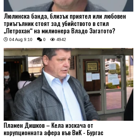
Люлинска банда, близък приятел или любовен
триъгълник стоят зад убийството в стил
„Петрохан“ на милионера Владо Загатото?
04 Aug 9:10
0
4942
Пламен Дишков – Кела изскача от
корупционната афера във ВиК - Бургас