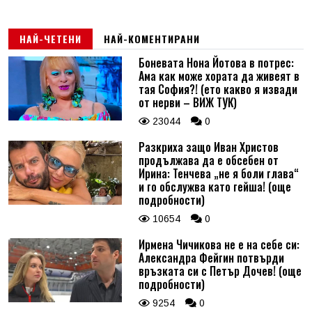
НАЙ-ЧЕТЕНИ
НАЙ-КОМЕНТИРАНИ
Боневата Нона Йотова в потрес:
Ама как може хората да живеят в
тая София?! (ето какво я извади
от нерви – ВИЖ ТУК)
23044
0
Разкриха защо Иван Христов
продължава да е обсебен от
Ирина: Тенчева „не я боли глава“
и го обслужва като гейша! (още
подробности)
10654
0
Ирмена Чичикова не е на себе си:
Александра Фейгин потвърди
връзката си с Петър Дочев! (още
подробности)
9254
0