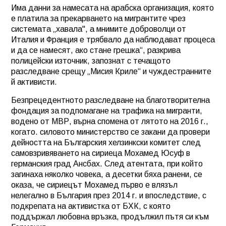
Има данни за намесата на арабска организация, която
е платила за прекарването на мигрантите чрез
системата „хавала", а мнимите доброволци от
Италия и Франция е трябвало да наблюдават процеса
и да се намесят, ако стане грешка“, разкрива
полицейски източник, запознат с течащото
разследване срещу „Мисия Криле“ и чуждестранните
й активисти.
Безпрецедентното разследване на благотворителна
фондация за подпомагане на трафика на мигранти,
водено от МВР, върна спомена от лятото на 2016 г.,
когато. силовото министерство се закани да провери
дейността на Българския хелзинкски комитет след
самовзривяването на сириеца Мохамед Юсуф в
германския град Ансбах. След атентата, при който
загинаха няколко човека, а десетки бяха ранени, се
оказа, че сириецът Мохамед първо е влязъл
нелегално в България през 2014 г. и впоследствие, с
подкрепата на активистка от БХК, с която
поддържал любовна връзка, продължил пътя си към