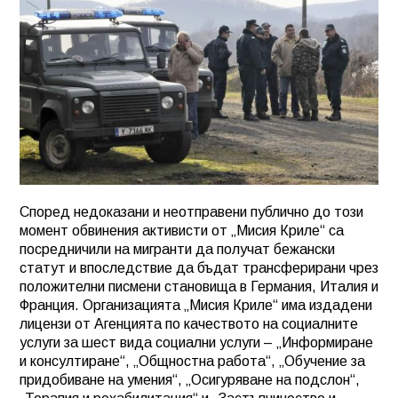
Според недоказани и неотправени публично до този
момент обвинения активисти от „Мисия Криле“ са
посредничили на мигранти да получат бежански
статут и впоследствие да бъдат трансферирани чрез
положителни писмени становища в Германия, Италия и
Франция. Организацията „Мисия Криле“ има издадени
лицензи от Агенцията по качеството на социалните
услуги за шест вида социални услуги – „Информиране
и консултиране“, „Общностна работа“, „Обучение за
придобиване на умения“, „Осигуряване на подслон“,