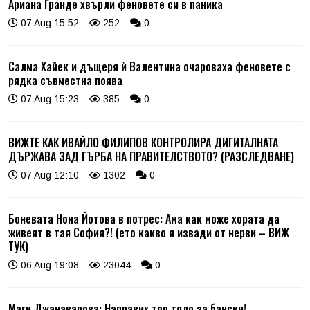
Ариана Гранде хвърли феновете си в паника
07 Aug 15:52
252
0
Салма Хайек и дъщеря ѝ Валентина очароваха феновете с
рядка съвместна поява
07 Aug 15:23
385
0
ВИЖТЕ КАК ИВАЙЛО ФИЛИПОВ КОНТРОЛИРА ДИГИТАЛНАТА
ДЪРЖАВА ЗАД ГЪРБА НА ПРАВИТЕЛСТВОТО? (РАЗСЛЕДВАНЕ)
07 Aug 12:10
1302
0
Боневата Нона Йотова в потрес: Ама как може хората да
живеят в тая София?! (ето какво я извади от нерви – ВИЖ
ТУК)
06 Aug 19:08
23044
0
Маги Джанаварова: Направих топ тяло за бански!