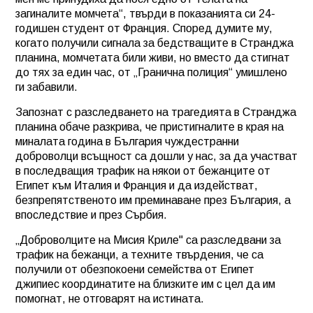
загиналите момчета“, твърди в показанията си 24-
годишен студент от Франция. Според думите му,
когато получили сигнала за бедстващите в Странджа
планина, момчетата били живи, но вместо да стигнат
до тях за един час, от „Гранична полиция“ умишлено
ги забавили.
Запознат с разследването на трагедията в Странджа
планина обаче разкрива, че пристигналите в края на
миналата година в България чуждестранни
доброволци всъщност са дошли у нас, за да участват
в последващия трафик на някои от бежанците от
Египет към Италия и Франция и да издействат,
безпрепятственото им преминаване през България, а
впоследствие и през Сърбия.
„Доброволците на Мисия Криле" са разследвани за
трафик на бежанци, а техните твърдения, че са
получили от обезпокоени семейства от Египет
джипиес координатите на близките им с цел да им
помогнат, не отговарят на истината.