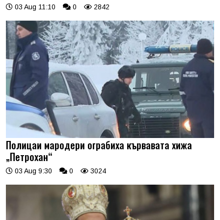
03 Aug 11:10
0
2842
Полицаи мародери ограбиха кървавата хижа
„Петрохан“
03 Aug 9:30
0
3024