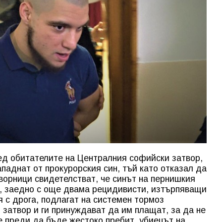
ед обитателите на Централния софийски затвор,
паднат от прокурорския син, тъй като отказал да
творници свидетелстват, че синът на пернишкия
, заедно с още двама рецидивисти, изтърпяващи
я с дрога, подлагат на системен тормоз
затвор и ги принуждават да им плащат, за да не
е преди да бъде жестоко пребит, убиецът на