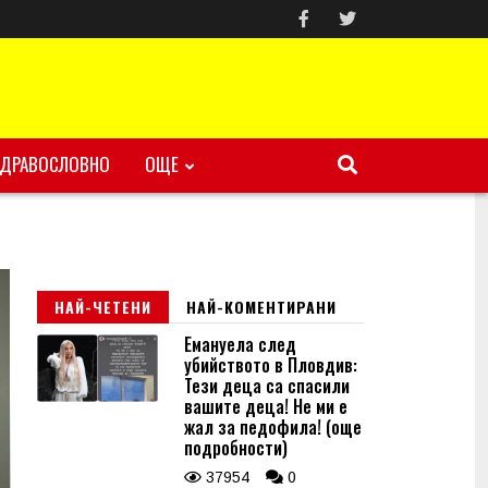
ЗДРАВОСЛОВНО
ОЩЕ
НАЙ-ЧЕТЕНИ
НАЙ-КОМЕНТИРАНИ
Емануела след
убийството в Пловдив:
Тези деца са спасили
вашите деца! Не ми е
жал за педофила! (още
подробности)
37954
0