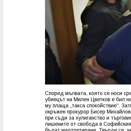
Според мълвата, която се носи ср
убиецът на Милен Цветков е бил на
му плаща „такса спокойствие“. За
окръжен прокурор Бисер Михайлов
при съди за хулиганство и търгови
лишените от свобода в Софийския 
бъдат малтретирани. Твърди се, ч