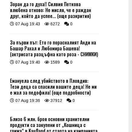
Зоран да го духа!! Силвия Петкова
влюбена отново: Не мисля, че е раждан
друг, който да успее... (още разкрития)
07 Aug 19:43
6272
0
За първи път: Ето го порасналият Анди на
Башар Рахал и Любомира Башева!
(актрисата разцъфна като роза - СНИМКИ)
07 Aug 19:40
1589
0
Емануела след убийството в Пловдив:
Тези деца са спасили вашите деца! Не ми
е жал за педофила! (още подробности)
07 Aug 19:36
37912
0
Близо 6 млн. броя основни хранителни
продукти са закупени от „Кошница с
грижа“ в Kaufland от старта на кампанията