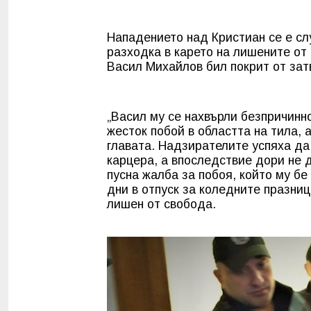
Нападението над Кристиан се е слу
разходка в карето на лишените от 
Васил Михайлов бил покрит от за
„Васил му се нахвърли безпричинн
жесток побой в областта на тила, а
главата. Надзирателите успяха да 
карцера, а впоследствие дори не 
пусна жалба за побоя, който му бе
дни в отпуск за коледните празни
лишен от свобода.