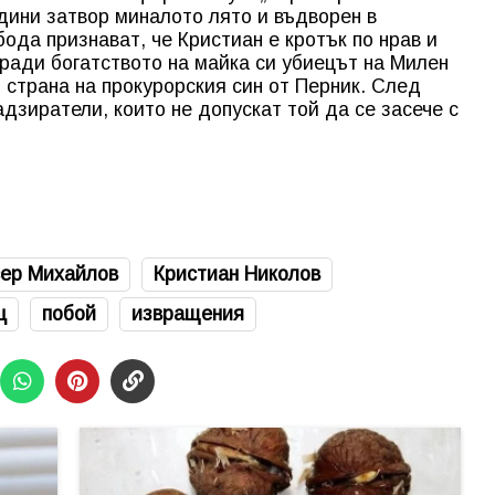
одини затвор миналото лято и въдворен в
ода признават, че Кристиан е кротък по нрав и
ради богатството на майка си убиецът на Милен
т страна на прокурорския син от Перник. След
адзиратели, които не допускат той да се засече с
ер Михайлов
Кристиан Николов
ц
побой
извращения