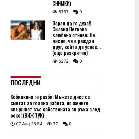
СНИМКИ)
8757
0
Зоран да го духа!!
Силвия Петкова
влюбена отново: Не
мисля, че е раждан
друг, който да успее...
(още разкрития)
6272
0
ПОСЛЕДНИ
Кобилкина ги разби: Мъжете днес се
смятат за голяма работа, но жените
свършват със собствената си ръка след
секс! (ВИЖ ТУК)
07 Aug 23:54
77
0