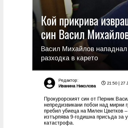
Кой прикрива извра
син Васил Михайлов
Васил Михайлов нападнал 
разходка в карето
Редактор:
21:50 | 27 
Иванина Николова
Прокурорският син от Перник Васи
непредизвикани побои над мирни гр
пребил убиеца на Милен Цветков –
изтърпява 9-годишна присъда за у
катастрофа.