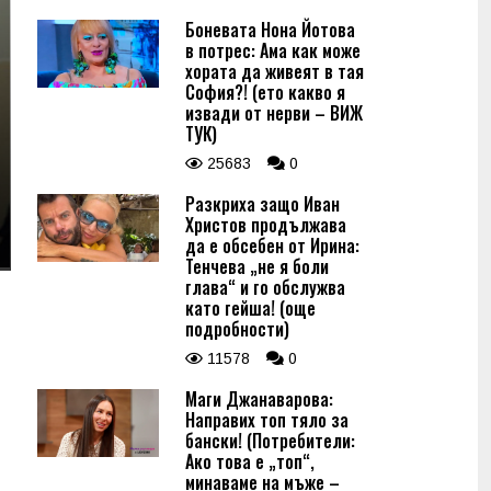
Боневата Нона Йотова
в потрес: Ама как може
хората да живеят в тая
София?! (ето какво я
извади от нерви – ВИЖ
ТУК)
25683
0
Разкриха защо Иван
Христов продължава
да е обсебен от Ирина:
Тенчева „не я боли
глава“ и го обслужва
като гейша! (още
подробности)
11578
0
Маги Джанаварова:
Направих топ тяло за
бански! (Потребители:
Ако това е „топ“,
минаваме на мъже –