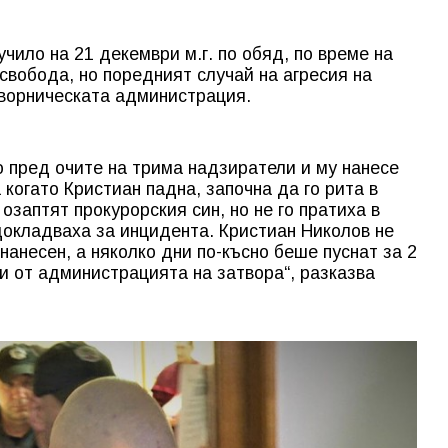
чило на 21 декември м.г. по обяд, по време на
свобода, но поредният случай на агресия на
творническата администрация.
о пред очите на трима надзиратели и му нанесе
 когато Кристиан падна, започна да го рита в
озаптят прокурорския син, но не го пратиха в
докладваха за инцидента. Кристиан Николов не
 нанесен, а няколко дни по-късно беше пуснат за 2
ци от администрацията на затвора“, разказва