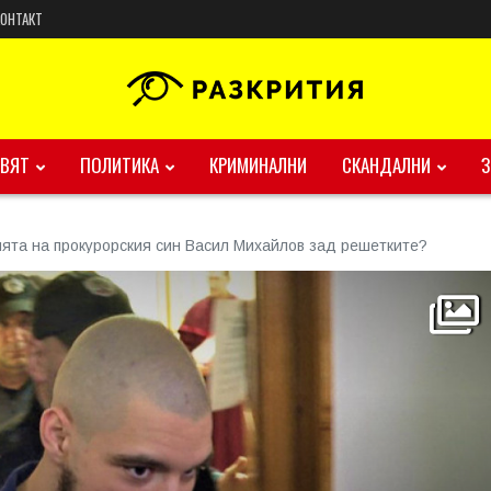
КОНТАКТ
ВЯТ
ПОЛИТИКА
КРИМИНАЛНИ
СКАНДАЛНИ
ята на прокурорския син Васил Михайлов зад решетките?