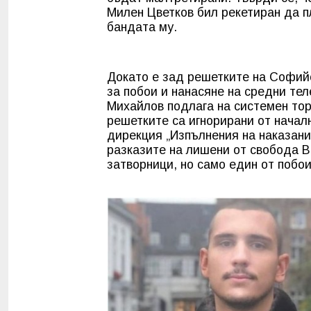
Милен Цветков бил рекетиран да 
бандата му.
Докато е зад решетките на Софийс
за побои и нанасяне на средни тел
Михайлов подлага на системен тор
решетките са игнорирани от начал
дирекция „Изпълнения на наказан
разказите на лишени от свобода В
затворници, но само един от побо