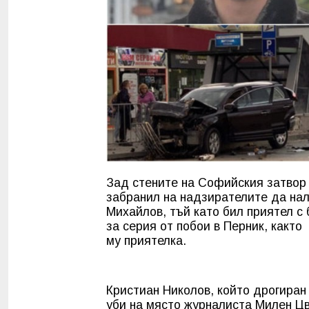
Зад стените на Софийския затвор 
забранил на надзирателите да нал
Михайлов, тъй като бил приятел с
за серия от побои в Перник, както
му приятелка.
Кристиан Николов, който дрогиран
уби на място журналиста Милен Цве