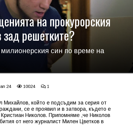
щенията на прокурорския
 зад решетките?
милионерския син по време на
Jan 24
10024
1
л Михайлов, който е подсъдим за серия от
аждани, се е проявил и в затвора, където е
 Кристиан Николов. Припомняме ,че Николов
бития от него журналист Милен Цветков в