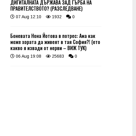
ДИГИТАЛНАТА ДЪРЖАВА ЗАД ГЪРБА НА
ПРАВИТЕЛСТВОТО? (РАЗСЛЕДВАНЕ)
07 Aug 12:10
1932
0
Боневата Нона Йотова в потрес: Ама как
може хората да живеят в тая София?! (ето
какво я извади от нерви – ВИЖ ТУК)
06 Aug 19:08
25683
0