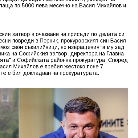
плаща по 5000
лева месечно на Васил Михайлов и
кия затвор в очакване на присъди по делата си
есни повреди в Перник, прокурорският син Васил
моз свои съкилийници, но извращенията му зад
ника на Софийския затвор, директора на Главна
ията" и Софийската районна прокуратура. Според
асил Михайлов е пребил жестоко поне 7
ите е бил докладван на прокуратурата.