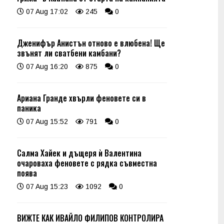
07 Aug 17:02
245
0
Дженифър Анистън отново е влюбена! Ще
звънят ли сватбени камбани?
07 Aug 16:20
875
0
Ариана Гранде хвърли феновете си в
паника
07 Aug 15:52
791
0
Салма Хайек и дъщеря ѝ Валентина
очароваха феновете с рядка съвместна
поява
07 Aug 15:23
1092
0
ВИЖТЕ КАК ИВАЙЛО ФИЛИПОВ КОНТРОЛИРА