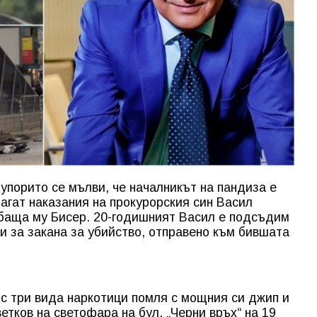
упорито се мълви, че началникът на пандиза е
агат наказания на прокурорския син Васил
 баща му Бисер. 20-годишният Васил е подсъдим
и за закана за убийство, отправено към бившата
 с три вида наркотици помля с мощния си джип и
тков на светофара на бул. „Черни връх“ на 19