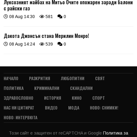
Луксозният майбах на Митьо Очите опожарен заради балони
с райски газ
08 Aug 14:30
581
0
Дакота Джонсън стана Мерилин Монро!
08 Aug 14:24
539
0
НАЧАЛО
РАЗКРИТИЯ
ЛЮБОПИТНИ
СВЯТ
ПОЛИТИКА
КРИМИНАЛНИ
СКАНДАЛНИ
ЗДРАВОСЛОВНО
ИСТОРИЯ
КИНО
СПОРТ
НАС НИ ЦИТИРАТ
ВИДЕО
МОДА
НОВО: СНИМКИ!
НОВО: ИНТЕРВЮТА
Този сайт е защитен от reCAPTCHA и Google
Политика за