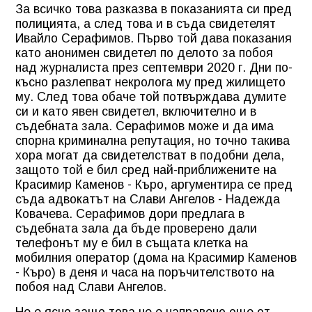
За всичко това разказва в показанията си пред
полицията, а след това и в съда свидетелят
Ивайло Серафимов. Първо той дава показания
като анонимен свидетел по делото за побоя
над журналиста през септември 2020 г. Дни по-
късно разлепват некролога му пред жилището
му. След това обаче той потвърждава думите
си и като явен свидетел, включително и в
съдебната зала. Серафимов може и да има
спорна криминална репутация, но точно такива
хора могат да свидетелстват в подобни дела,
защото той е бил сред най-приближените на
Красимир Каменов - Къро, аргументира се пред
съда адвокатът на Слави Ангелов - Надежда
Ковачева. Серафимов дори предлага в
съдебната зала да бъде проверено дали
телефонът му е бил в същата клетка на
мобилния оператор (дома на Красимир Каменов
- Къро) в деня и часа на поръчителството на
побоя над Слави Ангелов.
Не е ясно защо това не е направено още от