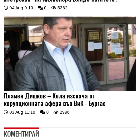
04 Aug 9:10
0
5362
Пламен Дишков – Кела изскача от
корупционната афера във ВиК - Бургас
03 Aug 11:10
0
2996
КОМЕНТИРАЙ