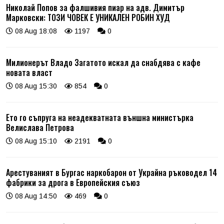
Николай Попов за фалшивия пиар на адв. Димитър
Марковски: ТОЗИ ЧОВЕК Е УНИКАЛЕН РОБИН ХУД
08 Aug 18:08
1197
0
Милионерът Владо Загатото искал да снабдява с кафе
новата власт
08 Aug 15:30
854
0
Ето го съпруга на неадекватната външна министърка
Велислава Петрова
08 Aug 15:10
2191
0
Арестуваният в Бургас наркобарон от Украйна ръководел 14
фабрики за дрога в Европейския съюз
08 Aug 14:50
469
0