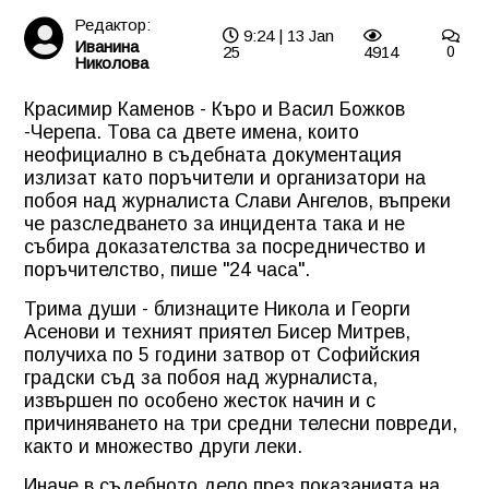
Редактор:
9:24 | 13 Jan
Иванина
25
4914
0
Николова
Красимир Каменов - Къро и Васил Божков
-Черепа. Това са двете имена, които
неофициално в съдебната документация
излизат като поръчители и организатори на
побоя над журналиста Слави Ангелов, въпреки
че разследването за инцидента така и не
събира доказателства за посредничество и
поръчителство, пише "24 часа".
Трима души - близнаците Никола и Георги
Асенови и техният приятел Бисер Митрев,
получиха по 5 години затвор от Софийския
градски съд за побоя над журналиста,
извършен по особено жесток начин и с
причиняването на три средни телесни повреди,
както и множество други леки.
Иначе в съдебното дело през показанията на