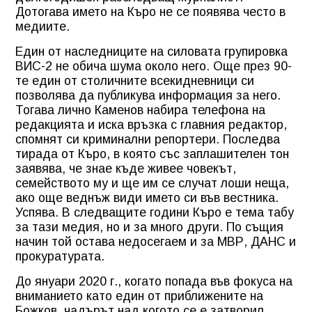
Дотогава името на Къро не се появява често в
медиите.
Един от наследниците на силовата групировка
ВИС-2 не обича шума около него. Още през 90-
те един от столичните всекидневници си
позволява да публикува информация за него.
Тогава лично Каменов набира телефона на
редакцията и иска връзка с главния редактор,
спомнят си криминални репортери. Последва
тирада от Къро, в която със заплашителен тон
заявява, че знае къде живее човекът,
семейството му и ще им се случат лоши неща,
ако още веднъж види името си във вестника.
Успява. В следващите години Къро е тема табу
за тази медия, но и за много други. По същия
начин той остава недосегаем и за МВР, ДАНС и
прокуратурата.
До януари 2020 г., когато попада във фокуса на
вниманието като един от приближените на
Божков, чадърът над когото се е затворил.