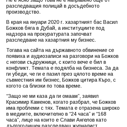
разследващия полицай в досъдебното
производство.
В края на януари 2020 г. хазартният бас Васил
Божков бяга в Дубай, а институциите под
надзора на прокуратурата започват
разследване на хазартния му бизнес.
Тогава на сайта на държавното обвинение се
появиха и аудиозаписи на разговори на Божков
с негови съдружници, с които вече е бил в
конфликт. Темата е подялба на бизнеса. За да
ги убеди, че ги е пазил през цялото време на
съвместния им бизнес, Божков цитира Къро, с
когото са близки по това време.
“Защо не ми каза да ги омаам”, заявил
Красимир Каменов, когато разбрал, че Божков
има проблеми с тях. Темата е отразена широко
в медиите, включително в “24 часа” и “168
часа”, лице на които е Слави Ангелов като
дългогодишен разследващ журналист.