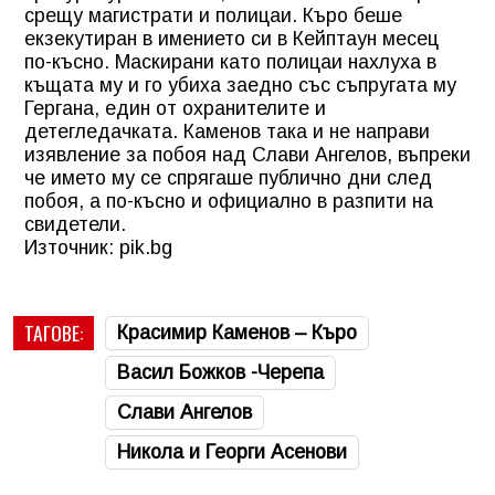
срещу магистрати и полицаи. Къро беше
екзекутиран в имението си в Кейптаун месец
по-късно. Маскирани като полицаи нахлуха в
къщата му и го убиха заедно със съпругата му
Гергана, един от охранителите и
детегледачката. Каменов така и не направи
изявление за побоя над Слави Ангелов, въпреки
че името му се спрягаше публично дни след
побоя, а по-късно и официално в разпити на
свидетели.
Източник: pik.bg
ТАГОВЕ:
Красимир Каменов – Къро
Васил Божков -Черепа
Слави Ангелов
Никола и Георги Асенови