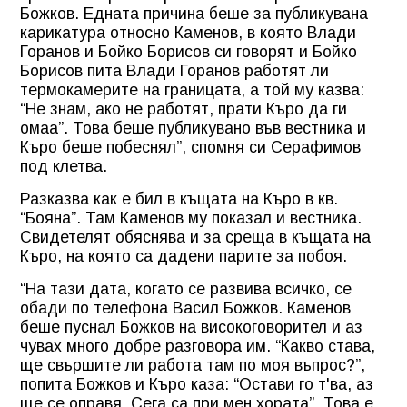
Божков. Едната причина беше за публикувана
карикатура относно Каменов, в която Влади
Горанов и Бойко Борисов си говорят и Бойко
Борисов пита Влади Горанов работят ли
термокамерите на границата, а той му казва:
“Не знам, ако не работят, прати Къро да ги
омаа”. Това беше публикувано във вестника и
Къро беше побеснял”, спомня си Серафимов
под клетва.
Разказва как е бил в къщата на Къро в кв.
“Бояна”. Там Каменов му показал и вестника.
Свидетелят обяснява и за среща в къщата на
Къро, на която са дадени парите за побоя.
“На тази дата, когато се развива всичко, се
обади по телефона Васил Божков. Каменов
беше пуснал Божков на високоговорител и аз
чувах много добре разговора им. “Какво става,
ще свършите ли работа там по моя въпрос?”,
попита Божков и Къро каза: “Остави го т'ва, аз
ще се оправя. Сега са при мен хората”. Това е.