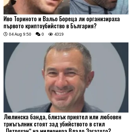
Иво Ториното и Вальо Бореца ли организираха
първото криптоубийство в България?
04 Aug 9:50
0
4319
Люлинска банда, близък приятел или любовен
триъгълник стоят зад убийството в стил
„Петрохан“ на милионера Владо Загатото?