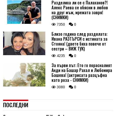
Разделиха ли се с Палаханов?!
Алекс Раева се обясни в любов
на друг мъж, мрежата завря!
(СНИМКИ)
7350
0
Близо година след раздялата:
Ивана РАЗТЪРСИ с истината за
Стояна! (двете бяха повече от
сестри – ВИЖ ТУК)
4235
0
За първи път: Ето го порасналият
Анди на Башар Рахал и Любомира
Башева! (актрисата разцъфна
като роза - СНИМКИ)
3080
0
ПОСЛЕДНИ