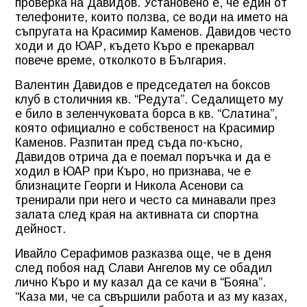
проверка на Давидов. Установено е, че един от
телефоните, които ползва, се води на името на
съпругата на Красимир Каменов. Давидов често
ходи и до ЮАР, където Къро е прекарвал
повече време, отколкото в България.
Валентин Давидов е председател на боксов
клуб в столичния кв. “Редута”. Седалището му
е било в зеленчуковата борса в кв. “Слатина”,
която официално е собственост на Красимир
Каменов. Разпитан пред съда по-късно,
Давидов отрича да е поемал поръчка и да е
ходил в ЮАР при Къро, но признава, че е
близнаците Георги и Никола Асенови са
тренирали при него и често са минавали през
залата след края на активната си спортна
дейност.
Ивайло Серафимов разказва още, че в деня
след побоя над Слави Ангелов му се обадил
лично Къро и му казал да се качи в “Бояна”.
“Каза ми, че са свършили работа и аз му казах,