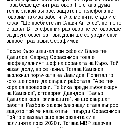
Това беше целият разговор. Не стана дума
точно за кой въпрос, защото по телефона не
говорим такива работи. Ако ме питате дали е
казал “Ще пребиете ли Слави Ангелов”, не, не го
е казал. В телефонния разговор не се говореше
за друго освен за това дали ще се уреди онзи
въпрос", разказва Серафимов.
После Къро извикал при себе си Валентин
Давидов. Според Серафимов това е
неофициалният шеф на охраната на Къро. Той
чакал долу, но се качил. Тогава Каменов
възложил поръчката на Давидов. Попитал го
кого ще прати да свърши работата. “Абе тия
хора са проверени. Те биха преди зъболекаря
на Каменов”, отговорил Давидов. “Вальо
Давидов каза “близнаците”, че ще свършат
работа. Разбрах за кои близнаци става въпрос,
защото той ми каза отвън”, твърди Серафимов.
Той го е казвал още при разпита си в
полицията през 2020 г. Тогава МВР започва