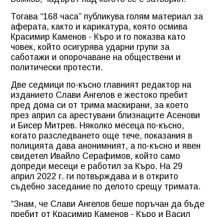
Тогава “168 часа” публикува голям материал за
аферата, както и карикатура, която осмива
Красимир Каменов - Къро и го показва като
човек, който осигурява ударни групи за
саботажи и опорочаване на обществени и
политически протести.
Две седмици по-късно главният редактор на
изданието Слави Ангелов е жестоко пребит
пред дома си от трима маскирани, за което
през април са арестувани близнаците Асенови
и Бисер Митрев. Няколко месеца по-късно,
когато разследването още тече, показания в
полицията дава анонимният, а по-късно и явен
свидетел Ивайло Серафимов, който само
допреди месеци е работил за Къро. На 29
април 2022 г. ги потвърждава и в открито
съдебно заседание по делото срещу тримата.
“Знам, че Слави Ангелов беше поръчан да бъде
пребит от Красимир Каменов - Къро и Васил