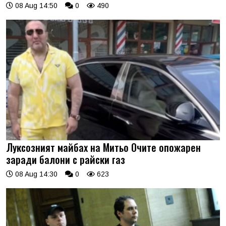
08 Aug 14:50
0
490
Луксозният майбах на Митьо Очите опожарен
заради балони с райски газ
08 Aug 14:30
0
623