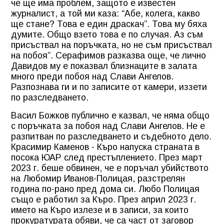
че ще има проблем, защото е известен
журналист, а той ми каза: “Абе, колега, какво
ще стане? Това е един драскач”. Това му бяха
думите. Общо взето това е по случая. Аз съм
присъствал на поръчката, но не съм присъствал
на побоя”. Серафимов разказва още, че лично
Давидов му е показвал близнаците в залата
много преди побоя над Слави Ангелов.
Разпознава ги и по записите от камери, иззети
по разследването.
Васил Божков публично е казвал, че няма общо
с поръчката за побоя над Слави Ангелов. Не е
разпитван по разследването и съдебното дело.
Красимир Каменов - Къро напуска страната в
посока ЮАР след престъплението. През март
2023 г. беше обвинен, че е поръчал убийството
на Любомир Иванов-Полицая, разстрелян
година по-рано пред дома си. Любо Полицая
също е работил за Къро. През април 2023 г.
името на Къро излезе и в записи, за които
прокуратурата обяви, че са част от заговор