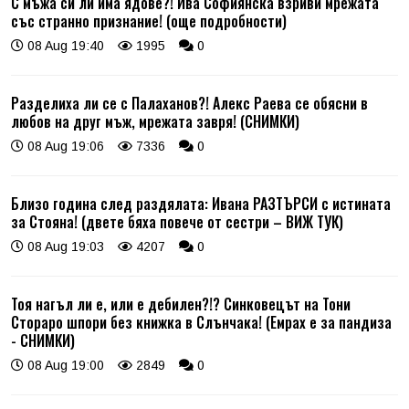
С мъжа си ли има ядове?! Ива Софиянска взриви мрежата
със странно признание! (още подробности)
08 Aug 19:40
1995
0
Разделиха ли се с Палаханов?! Алекс Раева се обясни в
любов на друг мъж, мрежата завря! (СНИМКИ)
08 Aug 19:06
7336
0
Близо година след раздялата: Ивана РАЗТЪРСИ с истината
за Стояна! (двете бяха повече от сестри – ВИЖ ТУК)
08 Aug 19:03
4207
0
Тоя нагъл ли е, или е дебилен?!? Синковецът на Тони
Стораро шпори без книжка в Слънчака! (Емрах е за пандиза
- СНИМКИ)
08 Aug 19:00
2849
0