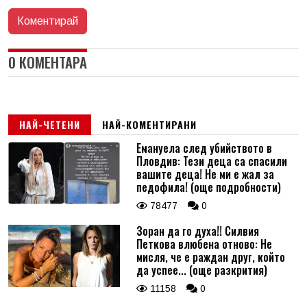
0 КОМЕНТАРА
НАЙ-ЧЕТЕНИ
НАЙ-КОМЕНТИРАНИ
Емануела след убийството в
Пловдив: Тези деца са спасили
вашите деца! Не ми е жал за
педофила! (още подробности)
78477
0
Зоран да го духа!! Силвия
Петкова влюбена отново: Не
мисля, че е раждан друг, който
да успее... (още разкрития)
11158
0