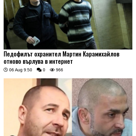
Педофилът охранител Мартин Карамихайлов
отново върлува в интернет
06 Aug 9:50
0
966