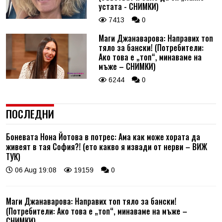
устата - СНИМКИ)
7413
0
Маги Джанаварова: Направих топ
тяло за бански! (Потребители:
Ако това е „топ“, минаваме на
мъже – СНИМКИ)
6244
0
ПОСЛЕДНИ
Боневата Нона Йотова в потрес: Ама как може хората да
живеят в тая София?! (ето какво я извади от нерви – ВИЖ
ТУК)
06 Aug 19:08
19159
0
Маги Джанаварова: Направих топ тяло за бански!
(Потребители: Ако това е „топ“, минаваме на мъже –
СНИМКИ)