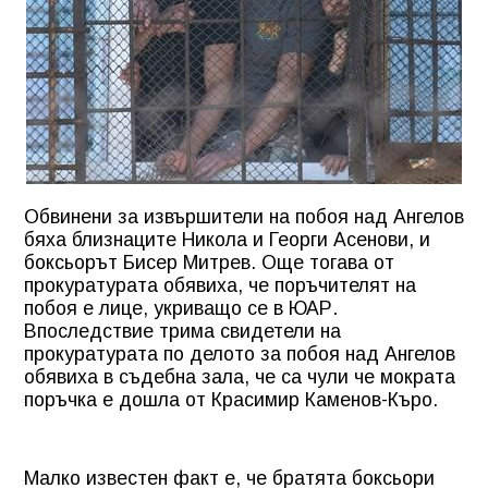
Обвинени за извършители на побоя над Ангелов
бяха близнаците Никола и Георги Асенови, и
боксьорът Бисер Митрев. Още тогава от
прокуратурата обявиха, че поръчителят на
побоя е лице, укриващо се в ЮАР.
Впоследствие трима свидетели на
прокуратурата по делото за побоя над Ангелов
обявиха в съдебна зала, че са чули че мократа
поръчка е дошла от Красимир Каменов-Къро.
Малко известен факт е, че братята боксьори