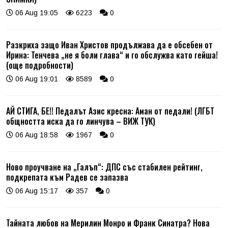
06 Aug 19:05
6223
0
Разкриха защо Иван Христов продължава да е обсебен от
Ирина: Тенчева „не я боли глава“ и го обслужва като гейша!
(още подробности)
06 Aug 19:01
8589
0
АЙ СТИГА, БЕ!! Педалът Азис кресна: Аман от педали! (ЛГБТ
общността иска да го линчува – ВИЖ ТУК)
06 Aug 18:58
1967
0
Ново проучване на „Галъп“: ДПС със стабилен рейтинг,
подкрепата към Радев се запазва
06 Aug 15:17
357
0
Тайната любов на Мерилин Монро и Франк Синатра? Нова