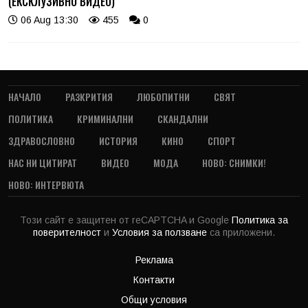
(ЕКСКЛУЗИВНО ВИДЕО)
06 Aug 13:30
455
0
НАЧАЛО
РАЗКРИТИЯ
ЛЮБОПИТНИ
СВЯТ
ПОЛИТИКА
КРИМИНАЛНИ
СКАНДАЛНИ
ЗДРАВОСЛОВНО
ИСТОРИЯ
КИНО
СПОРТ
НАС НИ ЦИТИРАТ
ВИДЕО
МОДА
НОВО: СНИМКИ!
НОВО: ИНТЕРВЮТА
Този сайт е защитен от reCAPTCHA и Google
Политика за
поверителност
и
Условия за ползване
са приложени.
Реклама
Контакти
Общи условия