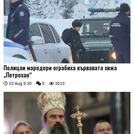
Полицаи мародери ограбиха кървавата хижа
„Петрохан“
03 Aug 9:30
0
3010