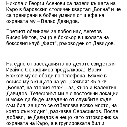
Никола и Георги Асенови са пазели къщата на
Къро в баровския столичен квартал „Бояна“ и че
са тренирани в бойни умения от шефа на
охраната му – Вальо Давидов.
Третият обвиняем за побоя над Ангелов –
Бисер Митов, също е боксьор в школата на
боксовия клуб „Фаст“, ръководен от Давидов.
На едно от заседанията по делото свидетелят
Ивайло Серафимов продължава: „Васил
Божков му се обади по телефона. Бяхме в
офиса му в къщата на ул. „Секвоя“ 35 в кв.
„Бояна“, на втория етаж – аз, Къро и Валентин
Давидов. Телефонът ми е с постоянни локации
и може да бъде извадено от службите къде
съм бил, защото се отбелязва всяко място, на
което съм ходил“, разказва Серафимов. После
добавя, че Давидов е нещо като отговорник за
охраната на Къро, а в групировката бил и