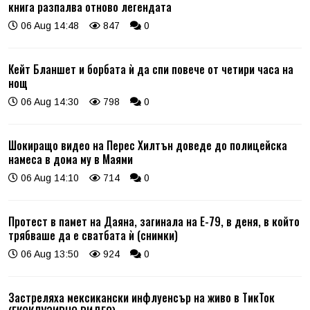
книга разпалва отново легендата
06 Aug 14:48
847
0
Кейт Бланшет и борбата ѝ да спи повече от четири часа на
нощ
06 Aug 14:30
798
0
Шокиращо видео на Перес Хилтън доведе до полицейска
намеса в дома му в Маями
06 Aug 14:10
714
0
Протест в памет на Даяна, загинала на Е-79, в деня, в който
трябваше да е сватбата ѝ (снимки)
06 Aug 13:50
924
0
Застреляха мексикански инфлуенсър на живо в ТикТок