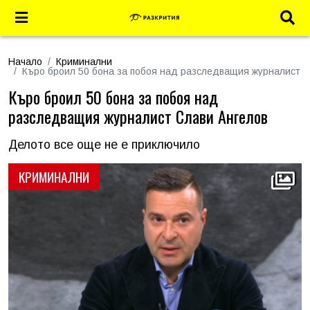
Начало
Криминални
Къро броил 50 бона за побоя над разследващия журналист С
Къро броил 50 бона за побоя над
разследващия журналист Слави Ангелов
Делото все още не е приключило
КРИМИНАЛНИ