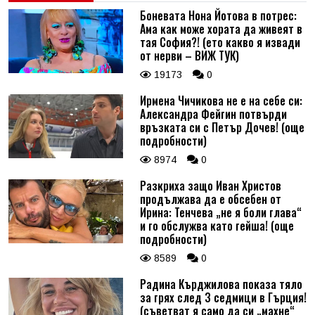
Боневата Нона Йотова в потрес:
Ама как може хората да живеят в
тая София?! (ето какво я извади
от нерви – ВИЖ ТУК)
19173
0
Ирмена Чичикова не е на себе си:
Александра Фейгин потвърди
връзката си с Петър Дочев! (още
подробности)
8974
0
Разкриха защо Иван Христов
продължава да е обсебен от
Ирина: Тенчева „не я боли глава“
и го обслужва като гейша! (още
подробности)
8589
0
Радина Кърджилова показа тяло
за грях след 3 седмици в Гърция!
(съветват я само да си „махне“