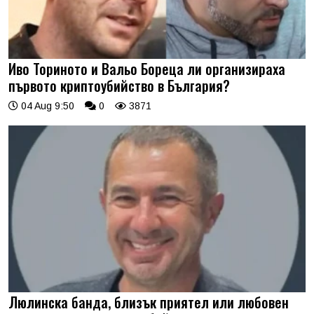
Иво Ториното и Вальо Бореца ли организираха
първото криптоубийство в България?
04 Aug 9:50
0
3871
Люлинска банда, близък приятел или любовен