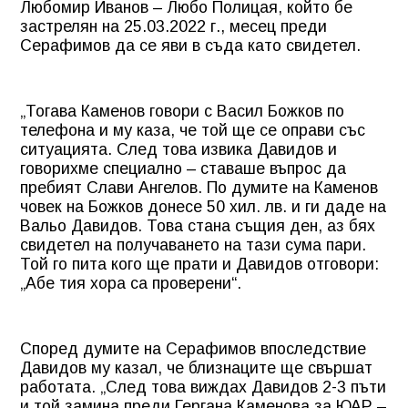
Любомир Иванов – Любо Полицая, който бе
застрелян на 25.03.2022 г., месец преди
Серафимов да се яви в съда като свидетел.
„Тогава Каменов говори с Васил Божков по
телефона и му каза, че той ще се оправи със
ситуацията. След това извика Давидов и
говорихме специално – ставаше въпрос да
пребият Слави Ангелов. По думите на Каменов
човек на Божков донесе 50 хил. лв. и ги даде на
Вальо Давидов. Това стана същия ден, аз бях
свидетел на получаването на тази сума пари.
Той го пита кого ще прати и Давидов отговори:
„Абе тия хора са проверени“.
Според думите на Серафимов впоследствие
Давидов му казал, че близнаците ще свършат
работата. „След това виждах Давидов 2-3 пъти
и той замина преди Гергана Каменова за ЮАР –