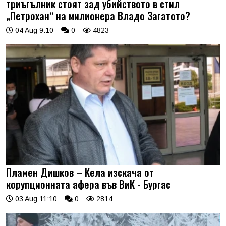
триъгълник стоят зад убийството в стил
„Петрохан“ на милионера Владо Загатото?
04 Aug 9:10
0
4823
Пламен Дишков – Кела изскача от
корупционната афера във ВиК - Бургас
03 Aug 11:10
0
2814