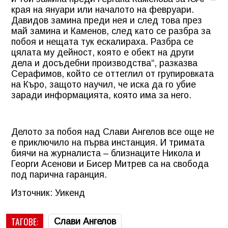
края на януари или началото на февруари.
Давидов замина преди нея и след това през
май замина и Каменов, след като се разбра за
побоя и нещата тук ескалираха. Разбра се
цялата му дейност, която е обект на други
дела и досъдебни производства“, разказва
Серафимов, който се оттеглил от групировката
на Къро, защото научил, че иска да го убие
заради информацията, която има за него.
Делото за побоя над Слави Ангелов все още не
е приключило на първа инстанция. И тримата
биячи на журналиста – близнаците Никола и
Георги Асенови и Бисер Митрев са на свобода
под парична гаранция.
Източник: Уикенд
ТАГОВЕ:
Слави Ангелов