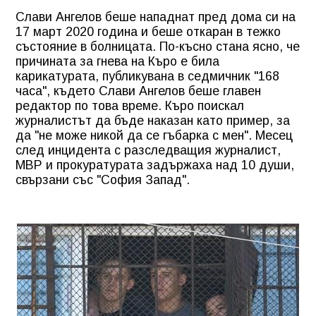
Слави Ангелов беше нападнат пред дома си на
17 март 2020 година и беше откаран в тежко
състояние в болницата. По-късно стана ясно, че
причината за гнева на Къро е била
карикатурата, публикувана в седмичник "168
часа", където Слави Ангелов беше главен
редактор по това време. Къро поискал
журналистът да бъде наказан като пример, за
да "не може никой да се гъбарка с мен". Месец
след инцидента с разследващия журналист,
МВР и прокуратурата задържаха над 10 души,
свързани със "София Запад".