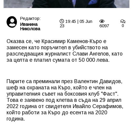
Редактор:
19:45 | 05 Jun
Иванина
23
6097
0
Николова
Оказва се, че Красимир Каменов-Къро е
замесен като поръчител в убийството на
разследващия журналист Слави Ангелов, като
за целта е платил сумата от 50 000 лева.
Парите са преминали през Валентин Давидов,
шеф на охраната на Къро, който е член на
управителния съвет на боксовия клуб "Фаст".
Това е заявено под клетва в съда на 29 април
2022 година от свидетеля Ивайло Серафимов,
който работи за Къро до есента на 2020
година.