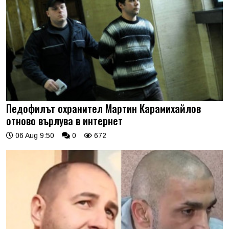
Педофилът охранител Мартин Карамихайлов
отново върлува в интернет
06 Aug 9:50
0
672