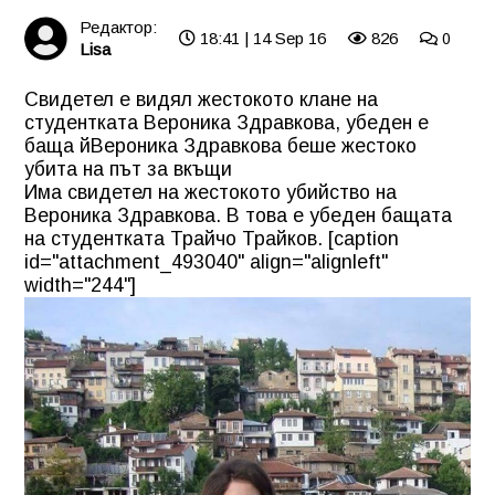
Редактор:
18:41 | 14 Sep 16
826
0
Lisa
Свидетел е видял жестокото клане на
студентката Вероника Здравкова, убеден е
баща й
Вероника Здравкова беше жестоко
убита на път за вкъщи
Има свидетел на жестокото убийство на
Вероника Здравкова. В това е убеден бащата
на студентката Трайчо Трайков. [caption
id="attachment_493040" align="alignleft"
width="244"]