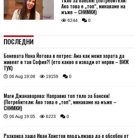
тяло за бански! (Потребители:
Ако това е „топ“, минаваме на
мъже – СНИМКИ)
6244
0
ПОСЛЕДНИ
Боневата Нона Йотова в потрес: Ама как може хората да
живеят в тая София?! (ето какво я извади от нерви – ВИЖ
ТУК)
06 Aug 19:08
19159
0
Маги Джанаварова: Направих топ тяло за бански!
(Потребители: Ако това е „топ“, минаваме на мъже –
СНИМКИ)
06 Aug 19:05
6223
0
Разкриха защо Иван Христов продължава да е обсебен от