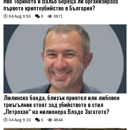
Иво Ториното и Вальо Бореца ли организираха
първото криптоубийство в България?
04 Aug 9:50
0
3871
Люлинска банда, близък приятел или любовен
триъгълник стоят зад убийството в стил
„Петрохан“ на милионера Владо Загатото?
04 Aug 9:10
0
4844