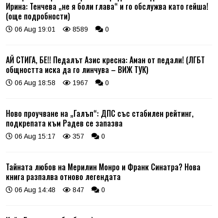
Ирина: Тенчева „не я боли глава“ и го обслужва като гейша!
(още подробности)
06 Aug 19:01
8589
0
АЙ СТИГА, БЕ!! Педалът Азис кресна: Аман от педали! (ЛГБТ
общността иска да го линчува – ВИЖ ТУК)
06 Aug 18:58
1967
0
Ново проучване на „Галъп“: ДПС със стабилен рейтинг,
подкрепата към Радев се запазва
06 Aug 15:17
357
0
Тайната любов на Мерилин Монро и Франк Синатра? Нова
книга разпалва отново легендата
06 Aug 14:48
847
0