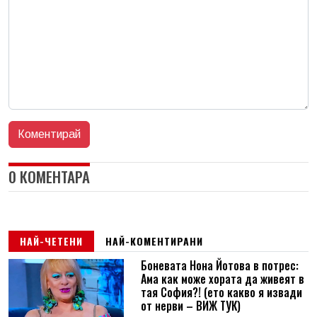
0 КОМЕНТАРА
НАЙ-ЧЕТЕНИ
НАЙ-КОМЕНТИРАНИ
Боневата Нона Йотова в потрес:
Ама как може хората да живеят в
тая София?! (ето какво я извади
от нерви – ВИЖ ТУК)