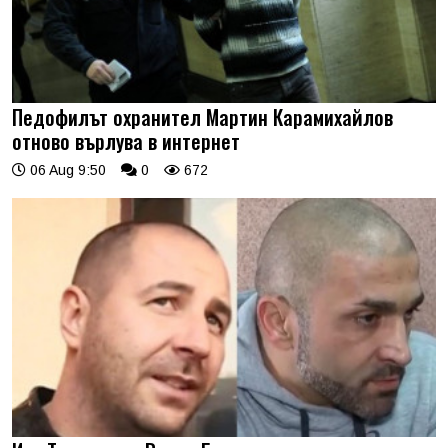
Педофилът охранител Мартин Карамихайлов
отново върлува в интернет
06 Aug 9:50
0
672