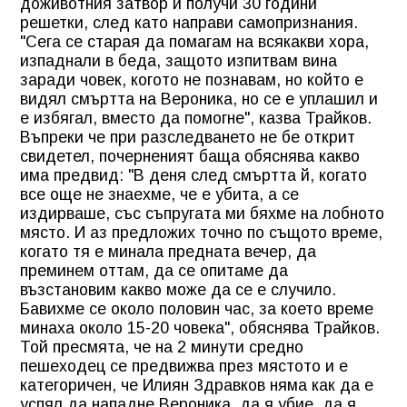
доживотния затвор и получи 30 години
решетки, след като направи самопризнания.
"Сега се старая да помагам на всякакви хора,
изпаднали в беда, защото изпитвам вина
заради човек, когото не познавам, но който е
видял смъртта на Вероника, но се е уплашил и
е избягал, вместо да помогне", казва Трайков.
Въпреки че при разследването не бе открит
свидетел, почерненият баща обяснява какво
има предвид: "В деня след смъртта й, когато
все още не знаехме, че е убита, а се
издирваше, със съпругата ми бяхме на лобното
място. И аз предложих точно по същото време,
когато тя е минала предната вечер, да
преминем оттам, да се опитаме да
възстановим какво може да се е случило.
Бавихме се около половин час, за което време
минаха около 15-20 човека", обяснява Трайков.
Той пресмята, че на 2 минути средно
пешеходец се предвижва през мястото и е
категоричен, че Илиян Здравков няма как да е
успял да нападне Вероника, да я убие, да я