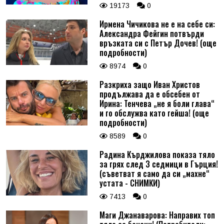
19173
0
Ирмена Чичикова не е на себе си:
Александра Фейгин потвърди
връзката си с Петър Дочев! (още
подробности)
8974
0
Разкриха защо Иван Христов
продължава да е обсебен от
Ирина: Тенчева „не я боли глава“
и го обслужва като гейша! (още
подробности)
8589
0
Радина Кърджилова показа тяло
за грях след 3 седмици в Гърция!
(съветват я само да си „махне“
устата - СНИМКИ)
7413
0
Маги Джанаварова: Направих топ