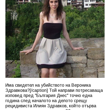
Има свидетел на убийството на Вероника
Здравкова?[/caption] Той направи потресаваща
изповед пред "България Днес" точно една
година след началото на делото срещу
рецидивиста Илиян Здравков, който отърва