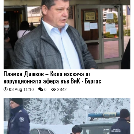
Пламен Дишков – Кела изскача от
корупционната афера във ВиК - Бургас
03 Aug 11:10
0
2842