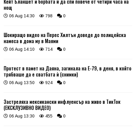
Кейт Бланшет и борбата ѝ да спи повече от четири часа на
нощ
06 Aug 14:30
798
0
Шокиращо видео на Перес Хилтън доведе до полицейска
намеса в дома му в Маями
06 Aug 14:10
714
0
Протест в памет на Даяна, загинала на Е-79, в деня, в който
трябваше да е сватбата ѝ (снимки)
06 Aug 13:50
924
0
Застреляха мексикански инфлуенсър на живо в ТикТок
(ЕКСКЛУЗИВНО ВИДЕО)
06 Aug 13:30
455
0