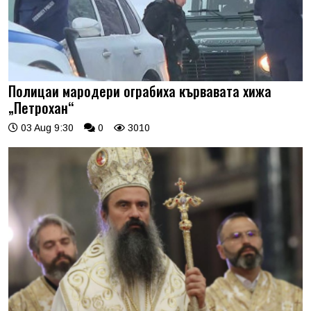
Полицаи мародери ограбиха кървавата хижа
„Петрохан“
03 Aug 9:30
0
3010