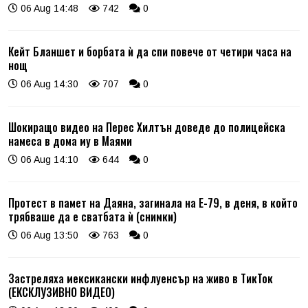
06 Aug 14:48
742
0
Кейт Бланшет и борбата ѝ да спи повече от четири часа на
нощ
06 Aug 14:30
707
0
Шокиращо видео на Перес Хилтън доведе до полицейска
намеса в дома му в Маями
06 Aug 14:10
644
0
Протест в памет на Даяна, загинала на Е-79, в деня, в който
трябваше да е сватбата ѝ (снимки)
06 Aug 13:50
763
0
Застреляха мексикански инфлуенсър на живо в ТикТок
(ЕКСКЛУЗИВНО ВИДЕО)