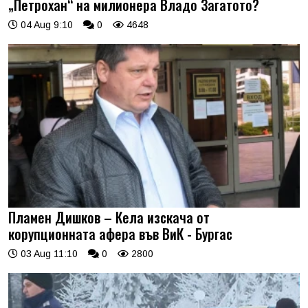
„Петрохан“ на милионера Владо Загатото?
04 Aug 9:10
0
4648
Пламен Дишков – Кела изскача от
корупционната афера във ВиК - Бургас
03 Aug 11:10
0
2800