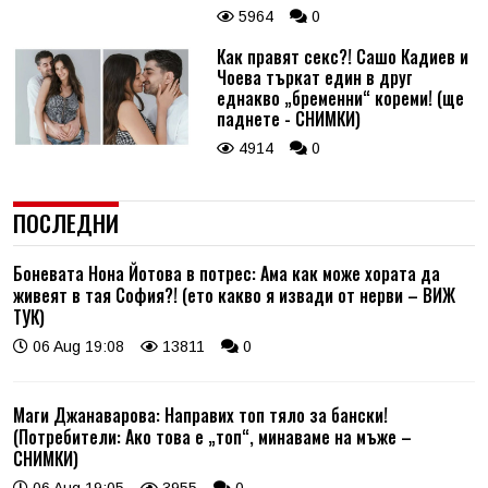
5964
0
Как правят секс?! Сашо Кадиев и
Чоева търкат един в друг
еднакво „бременни“ кореми! (ще
паднете - СНИМКИ)
4914
0
ПОСЛЕДНИ
Боневата Нона Йотова в потрес: Ама как може хората да
живеят в тая София?! (ето какво я извади от нерви – ВИЖ
ТУК)
06 Aug 19:08
13811
0
Маги Джанаварова: Направих топ тяло за бански!
(Потребители: Ако това е „топ“, минаваме на мъже –
СНИМКИ)