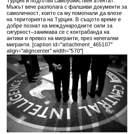
Турция и подготвя самоубийствен атентат.
Мъжът вече разполага с фалшиви документи за
самоличност, които са му помогнали да влезе
на територията на Турция. В същото време е
добре познат на международните сили за
сигурност–занимава се с контрабанда на
антики и превоз на мигранти, през нелегални
мигранти. [caption id="attachment_465107"
align="aligncenter" width="570"]