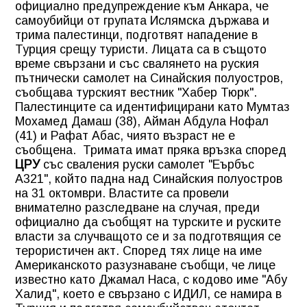
официално предупреждение към Анкара, че
самоубийци от групата Ислямска държава и
трима палестинци, подготвят нападение в
Турция срещу туристи. Лицата са в същото
време свързани и със свалянето на руския
пътнически самолет на Синайския полуостров,
съобщава турският вестник "Хабер Тюрк".
Палестинците са идентифицирани като Мумтаз
Мохамед Дамаш (38), Айман Абдула Нофал
(41) и Рафат Абас, чиято възраст не е
съобщена. Тримата имат пряка връзка според
ЦРУ
със сваления руски самолет "Еърбъс
А321", който падна над Синайския полуостров
на 31 октомври. Властите са провели
внимателно разследване на случая, преди
официално да съобщят на турските и руските
власти за случващото се и за подготвящия се
терористичен акт. Според тях лице на име
Американското разузнаване съобщи, че лице
известно като Джамал Наса, с кодово име "Абу
Халид", което е свързано с ИДИЛ, се намира в