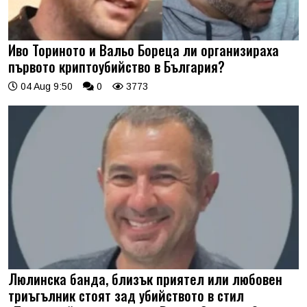
Иво Ториното и Вальо Бореца ли организираха
първото криптоубийство в България?
04 Aug 9:50
0
3773
Люлинска банда, близък приятел или любовен
триъгълник стоят зад убийството в стил