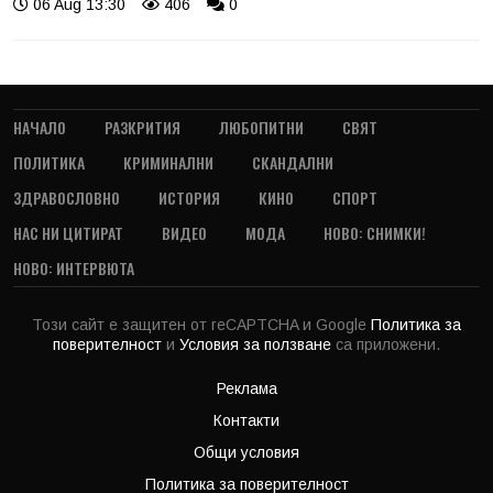
06 Aug 13:30
406
0
НАЧАЛО
РАЗКРИТИЯ
ЛЮБОПИТНИ
СВЯТ
ПОЛИТИКА
КРИМИНАЛНИ
СКАНДАЛНИ
ЗДРАВОСЛОВНО
ИСТОРИЯ
КИНО
СПОРТ
НАС НИ ЦИТИРАТ
ВИДЕО
МОДА
НОВО: СНИМКИ!
НОВО: ИНТЕРВЮТА
Този сайт е защитен от reCAPTCHA и Google
Политика за
поверителност
и
Условия за ползване
са приложени.
Реклама
Контакти
Общи условия
Политика за поверителност