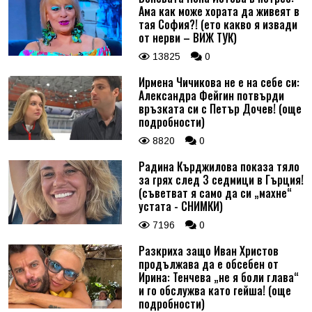
Ама как може хората да живеят в
тая София?! (ето какво я извади
от нерви – ВИЖ ТУК)
13825
0
Ирмена Чичикова не е на себе си:
Александра Фейгин потвърди
връзката си с Петър Дочев! (още
подробности)
8820
0
Радина Кърджилова показа тяло
за грях след 3 седмици в Гърция!
(съветват я само да си „махне“
устата - СНИМКИ)
7196
0
Разкриха защо Иван Христов
продължава да е обсебен от
Ирина: Тенчева „не я боли глава“
и го обслужва като гейша! (още
подробности)