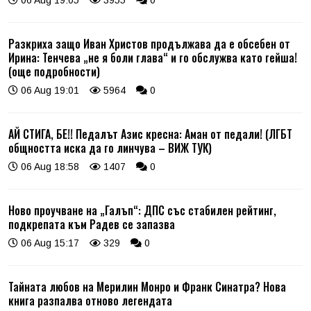
06 Aug 19:05
3955
0
Разкриха защо Иван Христов продължава да е обсебен от
Ирина: Тенчева „не я боли глава“ и го обслужва като гейша!
(още подробности)
06 Aug 19:01
5964
0
АЙ СТИГА, БЕ!! Педалът Азис кресна: Аман от педали! (ЛГБТ
общността иска да го линчува – ВИЖ ТУК)
06 Aug 18:58
1407
0
Ново проучване на „Галъп“: ДПС със стабилен рейтинг,
подкрепата към Радев се запазва
06 Aug 15:17
329
0
Тайната любов на Мерилин Монро и Франк Синатра? Нова
книга разпалва отново легендата