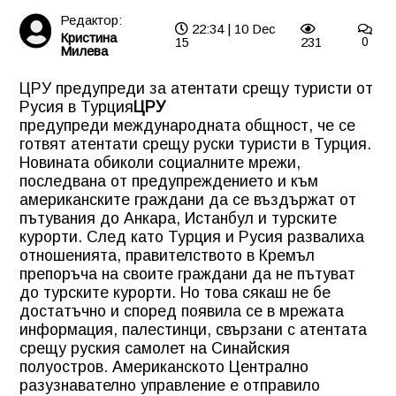
Редактор:
22:34 | 10 Dec
Кристина
15
231
0
Милева
ЦРУ предупреди за атентати срещу туристи от
Русия в Турция
ЦРУ
предупреди международната общност, че се
готвят атентати срещу руски туристи в Турция.
Новината обиколи социалните мрежи,
последвана от предупреждението и към
американските граждани да се въздържат от
пътувания до Анкара, Истанбул и турските
курорти. След като Турция и Русия развалиха
отношенията, правителството в Кремъл
препоръча на своите граждани да не пътуват
до турските курорти. Но това сякаш не бе
достатъчно и според появила се в мрежата
информация, палестинци, свързани с атентата
срещу руския самолет на Синайския
полуостров. Американското Централно
разузнавателно управление е отправило