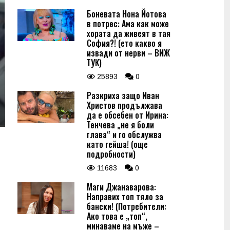
Боневата Нона Йотова
в потрес: Ама как може
хората да живеят в тая
София?! (ето какво я
извади от нерви – ВИЖ
ТУК)
25893
0
Разкриха защо Иван
Христов продължава
да е обсебен от Ирина:
Тенчева „не я боли
глава“ и го обслужва
като гейша! (още
подробности)
11683
0
Маги Джанаварова:
Направих топ тяло за
бански! (Потребители:
Ако това е „топ“,
минаваме на мъже –