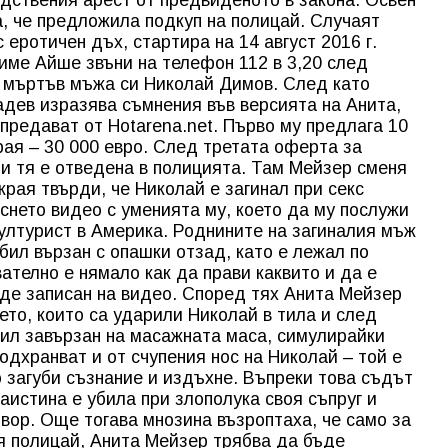
, че предложила подкуп на полицай. Случаят
 еротичен дъх, стартира на 14 август 2016 г.
име Айше звъни на телефон 112 в 3,20 след
а мъртъв мъжа си Николай Димов. След като
дев изразява съмнения във версията на Анита,
, предават от Hotarena.net. Първо му предлага 10
края – 30 000 евро. След третата оферта за
 и тя е отведена в полицията. Там Мейзер сменя
края твърди, че Николай е загинал при секс
снето видео с уменията му, което да му послужи
културист в Америка. Роднините на загиналия мъж
 бил вързан с опашки отзад, като е лежал по
ателно е нямало как да прави каквито и да е
ъде записан на видео. Според тях Анита Мейзер
ето, които са ударили Николай в тила и след
 бил завързан на масажната маса, симулирайки
одхранват и от счупения нос на Николай – той е
о загуби съзнание и издъхне. Въпреки това съдът
аистина е убила при злополука своя съпруг и
атвор. Още тогава мнозина възроптаха, че само за
я полицай, Анита Мейзер трябва да бъде