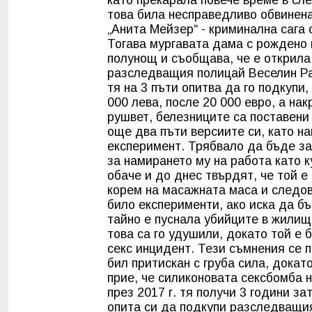
това била несправедливо обвинена
„Анита Мейзер“ - криминална сага с
Тогава мургавата дама с рождено 
полунощ и съобщава, че е открил
разследващия полицай Веселин Ра
тя на 3 пъти опитва да го подкупи
000 лева, после 20 000 евро, а на
рушвет, белезниците са поставени
още два пъти версиите си, като на
експеримент. Трябвало да бъде за
за намирането му на работа като 
обаче и до днес твърдят, че той е
корем на масажната маса и следов
било експерименти, ако иска да б
тайно е пуснала убийците в жилищ
това са го удушили, докато той е
секс инцидент. Тези съмнения се п
бил притискан с груба сила, докат
прие, че силиконовата сексбомба н
през 2017 г. тя получи 3 години з
опита си да подкупи разследващи