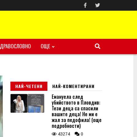
ЗДРАВОСЛОВНО
ОЩЕ
НАЙ-ЧЕТЕНИ
НАЙ-КОМЕНТИРАНИ
Емануела след
убийството в Пловдив:
Тези деца са спасили
вашите деца! Не ми е
жал за педофила! (още
подробности)
43274
0