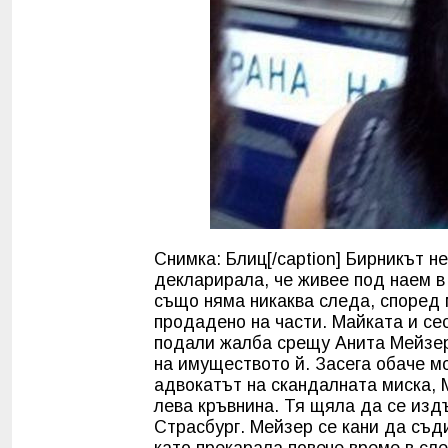
Снимка: Блиц[/caption] Бирникът н
декларирала, че живее под наем в
също няма никаква следа, според 
продадено на части. Майката и се
подали жалба срещу Анита Мейзер
на имуществото й. Засега обаче м
адвокатът на скандалната миска, 
лева кръвнина. Тя щяла да се изд
Страсбург. Мейзер се кани да съд
като прекарала повече време в сл