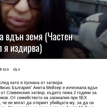
а вдън земя (Частен
 я издирва)
819
0
след като я пуснаха от затвора
Мисис България“ Анита Мейзер е изчезнала вдън
 от Сливенския затвор, където лежа 2 години за
мов. От семейството на загиналия при SEX
 че не могат да открият убийцата му, за да си