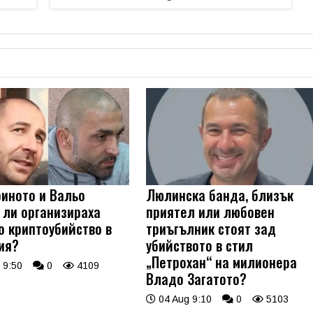
риното и Вальо
Люлинска банда, близък
 ли организираха
приятел или любовен
о криптоубийство в
триъгълник стоят зад
ия?
убийството в стил
„Петрохан“ на милионера
 9:50
0
4109
Владо Загатото?
04 Aug 9:10
0
5103