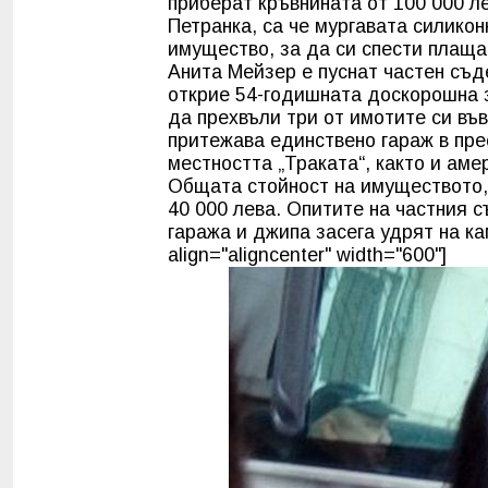
приберат кръвнината от 100 000 л
Петранка, са че мургавата силико
имущество, за да си спести плащан
Анита Мейзер е пуснат частен съд
открие 54-годишната доскорошна 
да прехвъли три от имотите си въ
притежава единствено гараж в пре
местността „Траката“, както и аме
Общата стойност на имуществото,
40 000 лева. Опитите на частния 
гаража и джипа засега удрят на ка
align="aligncenter" width="600"]