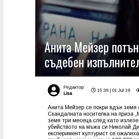
Анита Мейзер потън
съдебен изпълнител
Редактор:
15:39 | 01 Jul 19
Lisa
Анита Мейзер се покри вдън земя 
Скандалната носителка на приза „
земя три месеца след като излезе
убийството на мъжа си Николай Ди
експеримент културист се ожалиха,