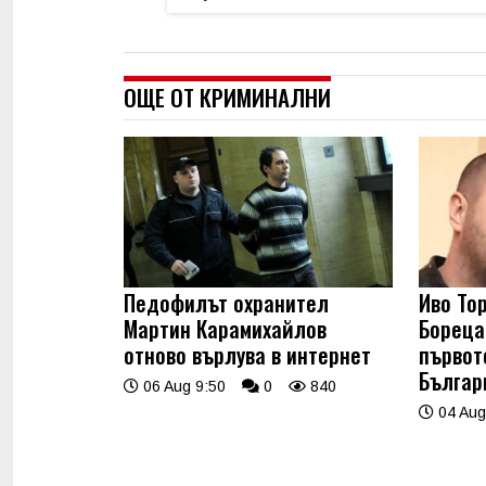
ОЩЕ ОТ КРИМИНАЛНИ
Педофилът охранител
Иво То
Мартин Карамихайлов
Бореца
отново върлува в интернет
първот
Българ
06 Aug 9:50
0
840
04 Aug