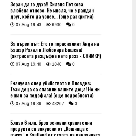
Зоран да го духа!! Силвия Петкова
влюбена отново: Не мисля, че е раждан
друг, който да успее... (още разкрития)
07 Aug 19:43
6930
0
За първи път: Ето го порасналият Анди на
Башар Рахал и Любомира Башева!
(актрисата разцъфна като роза - СНИМКИ)
07 Aug 19:40
1848
0
Емануела след убийството в Пловдив:
Тези деца са спасили вашите деца! Не ми
е жал за педофила! (още подробности)
07 Aug 19:36
43267
0
Близо 6 млн. броя основни хранителни
продукти са закупени от „Кошница с
грижа“ в Kaufland от старта на кампанията