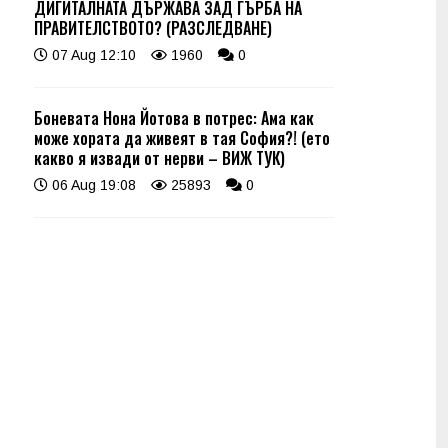
ДИГИТАЛНАТА ДЪРЖАВА ЗАД ГЪРБА НА
ПРАВИТЕЛСТВОТО? (РАЗСЛЕДВАНЕ)
07 Aug 12:10
1960
0
Боневата Нона Йотова в потрес: Ама как
може хората да живеят в тая София?! (ето
какво я извади от нерви – ВИЖ ТУК)
06 Aug 19:08
25893
0