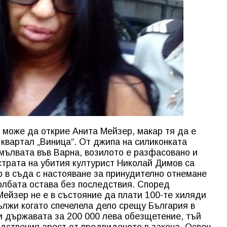
е може да открие Анита Мейзер, макар тя да е
 квартал „Виница“. От джипа на силиконката
мълвата във Варна, возилото е разфасовано и
страта на убития културист Николай Димов са
 в съда с настояване за принудително отнемане
олбата остава без последствия. Според
Мейзер не е в състояние да плати 100-те хиляди
ължи когато спечелела дело срещу България в
и държавата за 200 000 лева обезщетение, тъй
едствения арест от предвиденото в закона. Освен