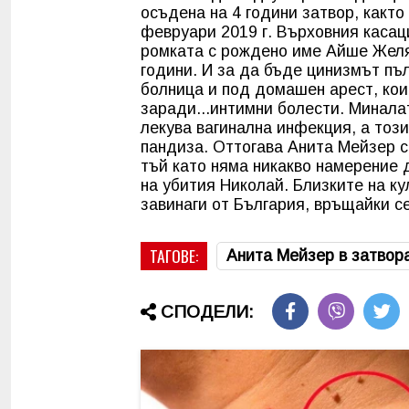
осъдена на 4 години затвор, както
февруари 2019 г. Върховния касац
ромката с рождено име Айше Желяз
години. И за да бъде цинизмът пъ
болница и под домашен арест, кои
заради...интимни болести. Миналат
лекува вагинална инфекция, а този
пандиза. Оттогава Анита Мейзер с
тъй като няма никакво намерение 
на убития Николай. Близките на ку
завинаги от България, връщайки се
ТАГОВЕ:
Анита Мейзер в затвор
СПОДЕЛИ: