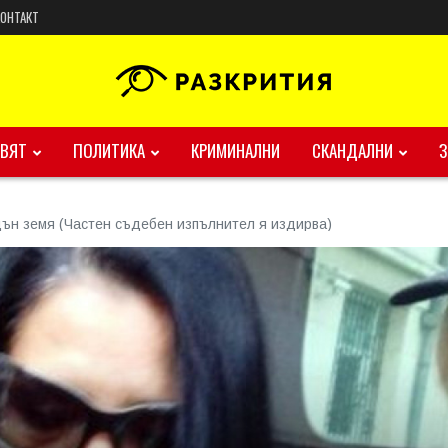
КОНТАКТ
ВЯТ
ПОЛИТИКА
КРИМИНАЛНИ
СКАНДАЛНИ
ън земя (Частен съдебен изпълнител я издирва)