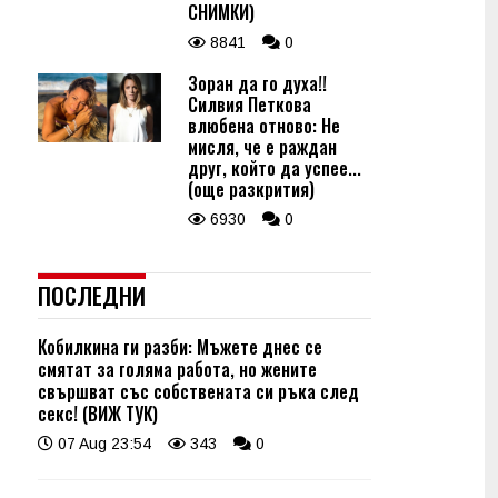
СНИМКИ)
8841
0
Зоран да го духа!!
Силвия Петкова
влюбена отново: Не
мисля, че е раждан
друг, който да успее...
(още разкрития)
6930
0
ПОСЛЕДНИ
Кобилкина ги разби: Мъжете днес се
смятат за голяма работа, но жените
свършват със собствената си ръка след
секс! (ВИЖ ТУК)
07 Aug 23:54
343
0