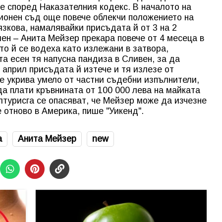
 е според Наказателния кодекс. В началото на
ионен съд още повече облекчи положението на
кова, намалявайки присъдата й от 3 на 2
лен – Анита Мейзер прекара повече от 4 месеца в
то й се водеха като излежани в затвора,
а есен тя напусна пандиза в Сливен, за да
 април присъдата й изтече и тя излезе от
е укрива умело от частни съдебни изпълнители,
да плати кръвнината от 100 000 лева на майката
лтурисга се опасяват, че Мейзер може да изчезне
 отново в Америка, пише "Уикенд".
а
Анита Мейзер
new