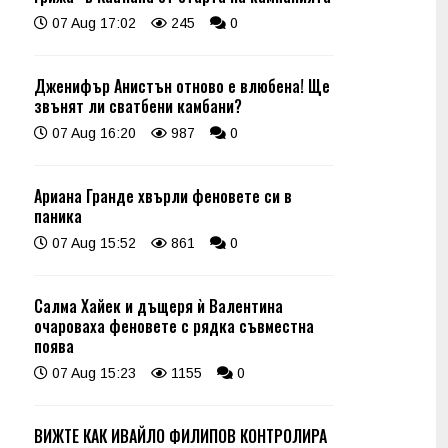
07 Aug 17:02
245
0
Дженифър Анистън отново е влюбена! Ще
звънят ли сватбени камбани?
07 Aug 16:20
987
0
Ариана Гранде хвърли феновете си в
паника
07 Aug 15:52
861
0
Салма Хайек и дъщеря ѝ Валентина
очароваха феновете с рядка съвместна
поява
07 Aug 15:23
1155
0
ВИЖТЕ КАК ИВАЙЛО ФИЛИПОВ КОНТРОЛИРА