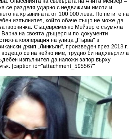
ева. Опасенията на свекърата на Анита Мейзер –
нка се разделя ударно с недвижими имоти и
ето на кръвнината от 100 000 лева. По петите на
ебен изпълнител, който обаче също не може да
затворничка. Същевременно Мейзер е съумяла
в Варна на своята дъщеря и по документи
стижна кооперация на улица „Първа“ в
рикански джип „Линкълн“, произведен през 2013 г.
 водещо се на нейно име, трудно би надхвърлила
съдебен изпълнител да наложи запор върху
мък. [caption id="attachment_595567"