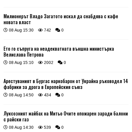
Милионерът Владо Загатото искал да снабдява с кафе
новата власт
08 Aug 15:30
742
0
Ето го съпруга на неадекватната външна министърка
Велислава Петрова
08 Aug 15:10
2002
0
Арестуваният в Бургас наркобарон от Украйна ръководел 14
фабрики за дрога в Европейския съюз
08 Aug 14:50
434
0
Луксозният майбах на Митьо Очите опожарен заради балони
с райски газ
08 Aug 14:30
539
0