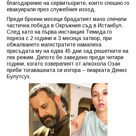
благодарение на сервитьорите, които спешно го
евакуирали през служебния изход.
Преди броени месеци брадатият мачо спечели
частична победа в Окръжния съд в Истанбул.
След като на първа инстанция Темида го
поряза с 2 години и 3 месeца затвор, при
обжалването магистратите намалиха
присъдата му на едва 45 дни зад решетките на
лек режим. Делото бе заведено преди четири
години, когато озверелият от алкохола Озан
преби тогавашната си изгора – пиарката Дениз
Булутсуз.