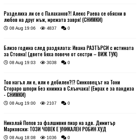
Разделиха ли се с Палаханов?! Алекс Раева се обясни в
любов на друг мъж, мрежата завря! (СНИМКИ)
08 Aug 19:06
4837
0
Близо година след раздялата: Ивана РАЗТЪРСИ с истината
за Стояна! (двете бяха повече от сестри – ВИЖ ТУК)
08 Aug 19:03
3038
0
Тоя нагъл ли е, или е дебилен?!? Синковецът на Тони
Стораро шпори без книжка в Слънчака! (Емрах е за пандиза
- СНИМКИ)
08 Aug 19:00
2107
0
Николай Попов за фалшивия пиар на адв. Димитър
Марковски: ТОЗИ ЧОВЕК Е УНИКАЛЕН РОБИН ХУД
08 Aug 18:08
1036
0