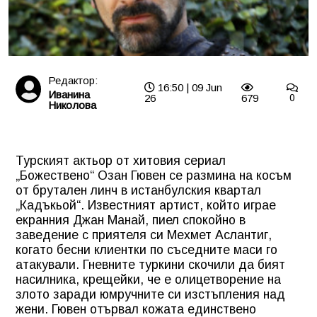
Редактор:
16:50 | 09 Jun
Иванина
26
679
0
Николова
Турският актьор от хитовия сериал
„Божествено“ Озан Гювен се размина на косъм
от брутален линч в истанбулския квартал
„Кадъкьой“. Известният артист, който играе
екранния Джан Манай, пиел спокойно в
заведение с приятеля си Мехмет Аслантиг,
когато бесни клиентки по съседните маси го
атакували. Гневните туркини скочили да бият
насилника, крещейки, че е олицетворение на
злото заради юмручните си изстъпления над
жени. Гювен отървал кожата единствено