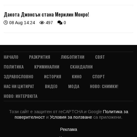
Дакота Джонсън стана Мерилин Монро!
08 Aug 14:24
497
0
НАЧАЛО
РАЗКРИТИЯ
ЛЮБОПИТНИ
СВЯТ
ПОЛИТИКА
КРИМИНАЛНИ
СКАНДАЛНИ
ЗДРАВОСЛОВНО
ИСТОРИЯ
КИНО
СПОРТ
НАС НИ ЦИТИРАТ
ВИДЕО
МОДА
НОВО: СНИМКИ!
НОВО: ИНТЕРВЮТА
Този сайт е защитен от reCAPTCHA и Google
Политика за
поверителност
и
Условия за ползване
са приложени.
Реклама