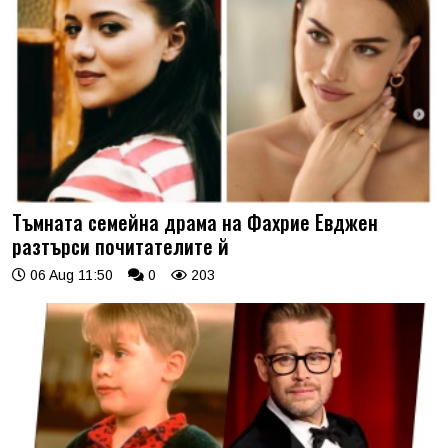
Тъмната семейна драма на Фахрие Евджен
разтърси почитателите й
06 Aug 11:50
0
203