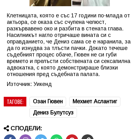
Клетницата, която е със 17 години по-млада от
актьора, се оказа със счупена челюст,
разкървавено око и разбита в стената глава.
Насилникът нагло отричаше вината си с
оправданието, че Дениз сама се е наранила, за
да го изнудва за тлъсти пачки. Докато течеше
съдебният процес обаче, Гювен не си губи
времето и прелъсти собствената си сексапилна
адвокатка, с която демонстрираше близки
отношения пред съдебната палата.
Източник: Уикенд
ТАГОВЕ:
Озан Гювен
Мехмет Аслантиг
Дениз Булутсуз
СПОДЕЛИ: