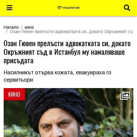
Начало
кино
Озан Гювен прелъсти адвокатката си, докато Окръжният съд
Озан Гювен прелъсти адвокатката си, докато
Окръжният съд в Истанбул му намаляваше
присъдата
Насилникът отърва кожата, евакуираха го
сервитьори
КИНО