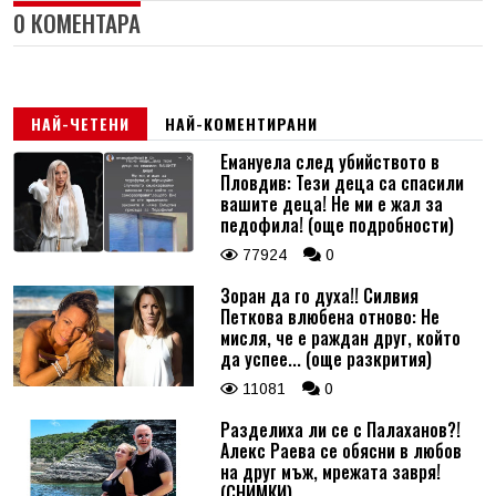
0 КОМЕНТАРА
НАЙ-ЧЕТЕНИ
НАЙ-КОМЕНТИРАНИ
Емануела след убийството в
Пловдив: Тези деца са спасили
вашите деца! Не ми е жал за
педофила! (още подробности)
77924
0
Зоран да го духа!! Силвия
Петкова влюбена отново: Не
мисля, че е раждан друг, който
да успее... (още разкрития)
11081
0
Разделиха ли се с Палаханов?!
Алекс Раева се обясни в любов
на друг мъж, мрежата завря!
(СНИМКИ)