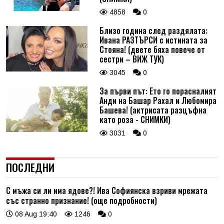
4858
0
Близо година след раздялата:
Ивана РАЗТЪРСИ с истината за
Стояна! (двете бяха повече от
сестри – ВИЖ ТУК)
3045
0
За първи път: Ето го порасналият
Анди на Башар Рахал и Любомира
Башева! (актрисата разцъфна
като роза - СНИМКИ)
3031
0
ПОСЛЕДНИ
С мъжа си ли има ядове?! Ива Софиянска взриви мрежата
със странно признание! (още подробности)
08 Aug 19:40
1246
0