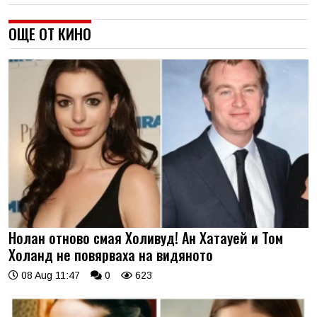
ОЩЕ ОТ КИНО
Нолан отново смая Холивуд! Ан Хатауей и Том
Холанд не повярваха на видяното
08 Aug 11:47
0
623