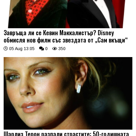
Завръща ли се Кевин Маккалистър? Disney
обмисля нов филм със звездата от „Сам вкъщи“
05 Aug 13:05
0
350
Шарлиз Терон разпали страстите: 50-годишната