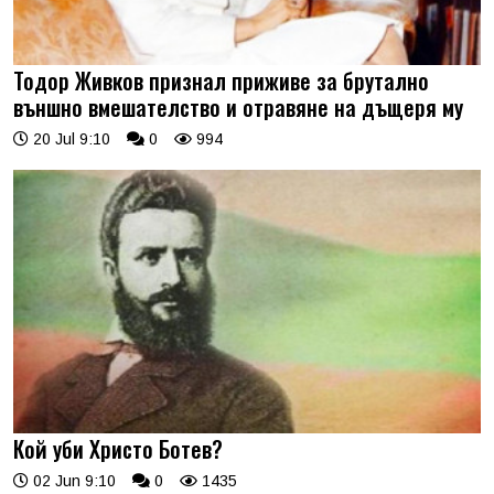
Тодор Живков признал приживе за брутално
външно вмешателство и отравяне на дъщеря му
20 Jul 9:10
0
994
Кой уби Христо Ботев?
02 Jun 9:10
0
1435