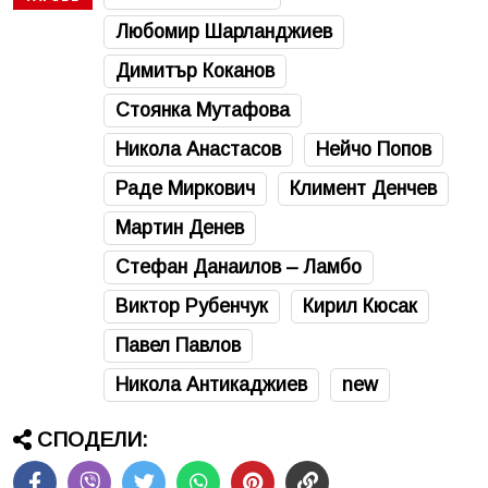
Любомир Шарланджиев
Димитър Коканов
Стоянка Мутафова
Никола Анастасов
Нейчо Попов
Раде Миркович
Климент Денчев
Мартин Денев
Стефан Данаилов – Ламбо
Виктор Рубенчук
Кирил Кюсак
Павел Павлов
Никола Антикаджиев
new
СПОДЕЛИ: