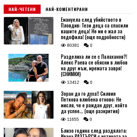
НАЙ-ЧЕТЕНИ
НАЙ-КОМЕНТИРАНИ
Емануела след убийството в
Пловдив: Тези деца са спасили
вашите деца! Не ми е жал за
педофила! (още подробности)
80381
0
Разделиха ли се с Палаханов?!
Алекс Раева се обясни в любов
на друг мъж, мрежата завря!
(СНИМКИ)
13412
0
Зоран да го духа!! Силвия
Петкова влюбена отново: Не
мисля, че е раждан друг, който
да успее... (още разкрития)
11655
0
Близо година след раздялата:
Ивана РАЗТЪРСИ с истината за