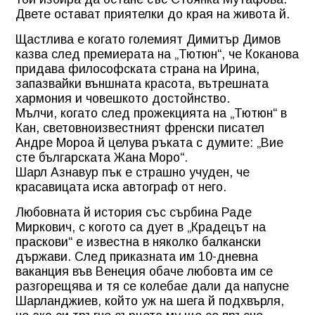
Двете остават приятелки до края на живота й.
Щастлива е когато големият Димитър Димов
казва след премиерата на „Тютюн“, че Коканова
придава философската страна на Ирина,
запазвайки външната красота, вътрешната
хармония и човешкото достойнство.
Мълчи, когато след прожекцията на „Тютюн“ в
Кан, световноизвестният френски писател
Андре Мороа й целува ръката с думите: „Вие
сте българската Жана Моро“.
Шарл Азнавур пък е страшно учуден, че
красавицата иска автограф от него.
Любовната й история със сърбина Раде
Миркович, с когото са дует в „Крадецът на
праскови“ е известна в няколко балкански
държави. След приказната им 10-дневна
ваканция във Венеция обаче любовта им се
разгорещява и тя се колебае дали да напусне
Шарланджиев, който уж на шега й подхвърля,