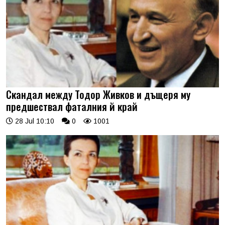
Скандал между Тодор Живков и дъщеря му
предшествал фаталния й край
28 Jul 10:10
0
1001