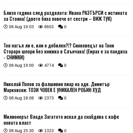
Близо година след раздялата: Ивана РАЗТЪРСИ с истината
за Стояна! (двете бяха повече от сестри – ВИЖ ТУК)
08 Aug 19:03
8603
0
Тоя нагъл ли е, или е дебилен?!? Синковецът на Тони
Стораро шпори без книжка в Слънчака! (Емрах е за пандиза
- СНИМКИ)
08 Aug 19:00
4774
0
Николай Попов за фалшивия пиар на адв. Димитър
Марковски: ТОЗИ ЧОВЕК Е УНИКАЛЕН РОБИН ХУД
08 Aug 18:08
2373
0
Милионерът Владо Загатото искал да снабдява с кафе
новата власт
08 Aug 15:30
1323
0