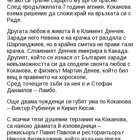
че ако си тръгне сърцето му ще се пръсне.
След продължилата 7 години агония, Коканова
взема решение да сложи край на връзката си с
Раде.
Другата любов в живота й е Климент Денчев.
Заради него Невена е на крачка от раздяла с
Шарланджиев, но в крайна сметка не прави тази
крачка. Сломеният Денчев емигрира в Канада.
Другият, който се изнася от България заради
невъзможността си да сподели своята любов с
Коканова, е физикът Мартин Денев, който бил
вещ в правенето на хороскопи.
Сред точещите зъби за нея е и Стефан
Данаилов – Ламбо.
Още двама чужденци си губят ума по Коканова
– Виктор Рубенчук и Кирил Кюсак.
С всички тези душевни терзания на Коканова,
са наясно двамата й изповедници –
режисьорът Павел Павлов и ресторантьорът
Никола Антикаджиев, който издъхна преди