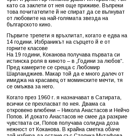
като са заклети от нея още приживе. Въпреки
това почитателите й не спират да се вълнуват
от любовите на най-голямата звезда на
българското кино.
Първите трепети я връхлитат, когато е едва на
14 години. Избраникът на сърцето й е от
горните класове
На 19 години, Коканова получава първата си
истинска роля в киното – в „Години за любов“.
Пред камерите се среща с Любомир
Шарланджиев. Макар той да е много далеч от
имиджа на красавец от моминските мечти, тя
се омъжва за него.
Когато през 1960 г. я назначават в Сатирата,
всички се прехласват по нея. Двама са
откровено влюбени – Никола Анастасов и Нейчо
Попов. И докато Анастасов не смее да разкрие
чувствата си, Попов получава солидна доза
нежност от Коканова. В крайна сметка обаче
той избира да остане със Стоянка Мутафова.