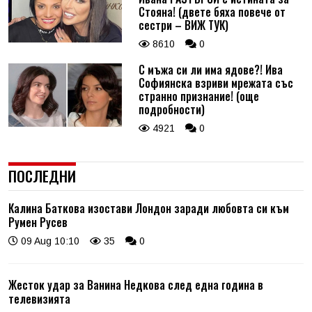
Стояна! (двете бяха повече от
сестри – ВИЖ ТУК)
8610
0
С мъжа си ли има ядове?! Ива
Софиянска взриви мрежата със
странно признание! (още
подробности)
4921
0
ПОСЛЕДНИ
Калина Баткова изостави Лондон заради любовта си към
Румен Русев
09 Aug 10:10
35
0
Жесток удар за Ванина Недкова след една година в
телевизията