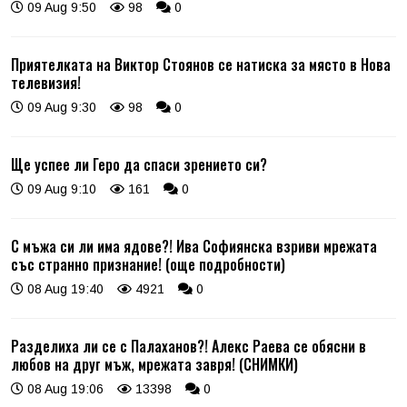
09 Aug 9:50
98
0
Приятелката на Виктор Стоянов се натиска за място в Нова
телевизия!
09 Aug 9:30
98
0
Ще успее ли Геро да спаси зрението си?
09 Aug 9:10
161
0
С мъжа си ли има ядове?! Ива Софиянска взриви мрежата
със странно признание! (още подробности)
08 Aug 19:40
4921
0
Разделиха ли се с Палаханов?! Алекс Раева се обясни в
любов на друг мъж, мрежата завря! (СНИМКИ)
08 Aug 19:06
13398
0