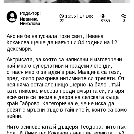
Редактор:
16:35 | 17 Dec
Иванина
22
8785
0
Николова
Ако не бе напуснала този свят, Невена
Коканова щеше да навърши 84 години на 12
декември.
Актрисата, за която са написани и изговорени
най-много суперлативи и градски легенди,
отнася много загадки в рая. Малцина са тези,
пред които разкрива интимните си трепети. От
нея няма останало нищо „черно на бяло“, тъй
като няколко месеца преди смъртта си, изгаря
всичките си писма в двора на селската къща
край Габрово. Категорична е, че не иска да
ровят с мръсни ръце в тайните й, които са само
нейни.
Нито осиновената й дъщеря Теодора, нито пък
брат й Димитър Коканов дават интервюта, тъй