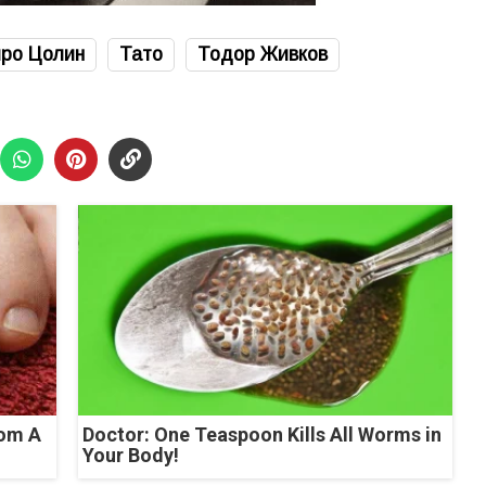
ро Цолин
Тато
Тодор Живков
rom A
Doctor: One Teaspoon Kills All Worms in
Your Body!