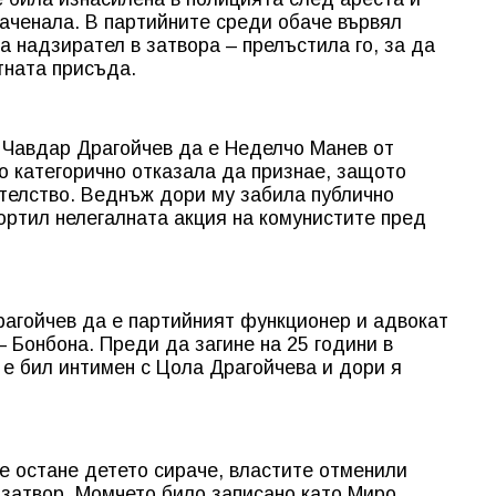
 заченала. В партийните среди обаче вървял
а надзирател в затвора – прелъстила го, за да
тната присъда.
 Чавдар Драгойчев да е Неделчо Манев от
но категорично отказала да признае, защото
ателство. Веднъж дори му забила публично
портил нелегалната акция на комунистите пред
рагойчев да е партийният функционер и адвокат
 Бонбона. Преди да загине на 25 години в
 е бил интимен с Цола Драгойчева и дори я
не остане детето сираче, властите отменили
затвор. Момчето било записано като Миро