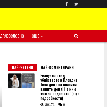
ЗДРАВОСЛОВНО
ОЩЕ
НАЙ-ЧЕТЕНИ
НАЙ-КОМЕНТИРАНИ
Емануела след
убийството в Пловдив:
Тези деца са спасили
вашите деца! Не ми е
жал за педофила! (още
подробности)
80171
0