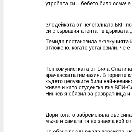
утробата си – бебето било осмаче.
Злодейката от нелегалната БКП п
си с кървавия атентат в църквата 
Темида постановила екзекуцията й
отложено, когато установили, че е
Топ комунистката от Бяла Слатина
врачанската гимназия. В горните к
където целувките били най-невин
живее и като студентка във ВПИ-С
Нинчев я обявил за развратница и 
Дори когато забременяла със сина
мъже и самата тя не знаела кой от
Тя обаче поддържала версията, че