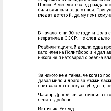
Цолин. В месеците след раждането
били вдигнали ръце от нея. Прину
гледат детето й, да му пеят комун
В началото на 30-те години Цола с
изпратила в СССР. Не след дълго 
Реабилитацията й дошла едва през
като член на Политбюро и й дал а
никога не я натоварил с реална вла
За никого не е тайна, че когато п
давал мило и драго за мъжки ласки
опитвала да го лекува, убедена, ч
Чавдар Драгойчев си отишъл от тоз
белите дробове.
Източник: Уикенд