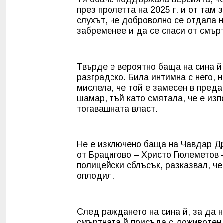
през пролетта на 2025 г. и от там
слухът, че доброволно се отдала н
забременее и да се спаси от смър
Твърде е вероятно баща на сина й
разградско. Била интимна с него, 
мислела, че той е замесен в пред
шамар, тъй като смятала, че е из
тогавашната власт.
Не е изключено баща на Чавдар Д
от Брацигово – Христо Гюлеметов –
полицейски сблъсък, разказвал, че
оплодил.
След раждането на сина й, за да 
смъртната й присъда с доживотен 