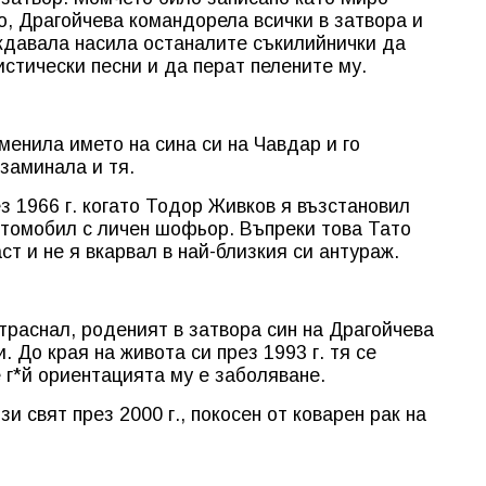
, Драгойчева командорела всички в затвора и
ждавала насила останалите съкилийнички да
истически песни и да перат пелените му.
менила името на сина си на Чавдар и го
заминала и тя.
 1966 г. когато Тодор Живков я възстановил
втомобил с личен шофьор. Въпреки това Тато
ст и не я вкарвал в най-близкия си антураж.
оотраснал, роденият в затвора син на Драгойчева
. До края на живота си през 1993 г. тя се
е г*й ориентацията му е заболяване.
и свят през 2000 г., покосен от коварен рак на