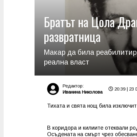
Братът на Цола Дра
развратница
Макар да била реабилитира
реална власт
Редактор:
20:39 | 23 
Иванина Николова
Тихата и свята нощ била изключите
В коридора и килиите отеквали ро
Осъдената на смърт чрез обесване