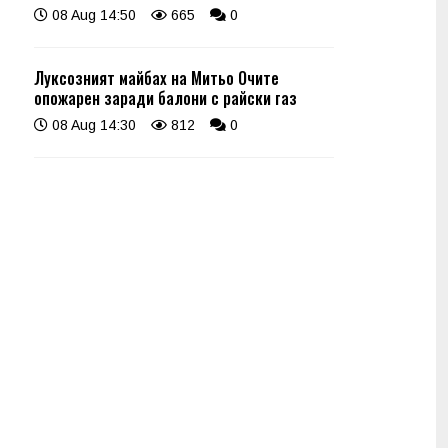
08 Aug 14:50
665
0
Луксозният майбах на Митьо Очите
опожарен заради балони с райски газ
08 Aug 14:30
812
0