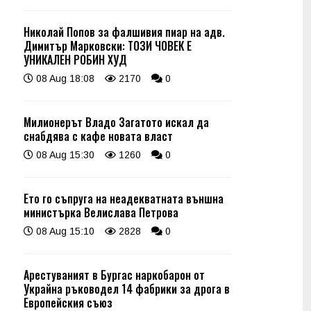
Николай Попов за фалшивия пиар на адв.
Димитър Марковски: ТОЗИ ЧОВЕК Е
УНИКАЛЕН РОБИН ХУД
08 Aug 18:08
2170
0
Милионерът Владо Загатото искал да
снабдява с кафе новата власт
08 Aug 15:30
1260
0
Ето го съпруга на неадекватната външна
министърка Велислава Петрова
08 Aug 15:10
2828
0
Арестуваният в Бургас наркобарон от
Украйна ръководел 14 фабрики за дрога в
Европейския съюз