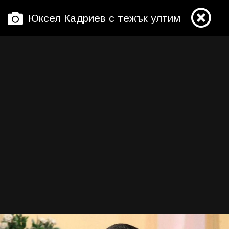
Юксел Кадриев с тежък ултиматум към