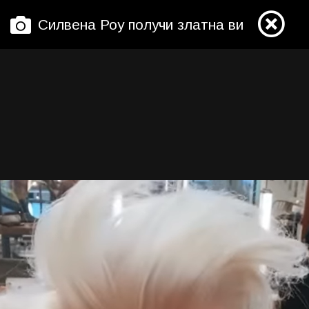
Силвена Роу получи златна виза за Об