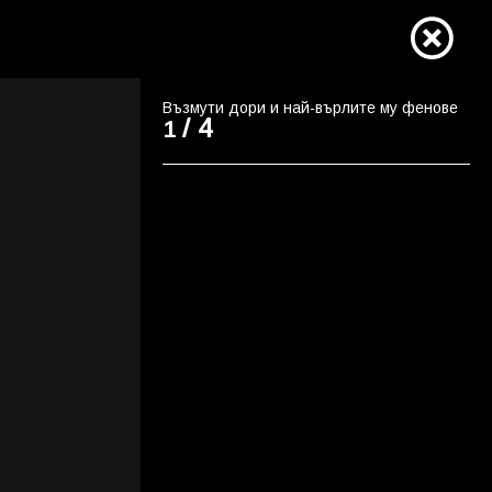
Възмути дори и най-върлите му фенове
/ 4
1