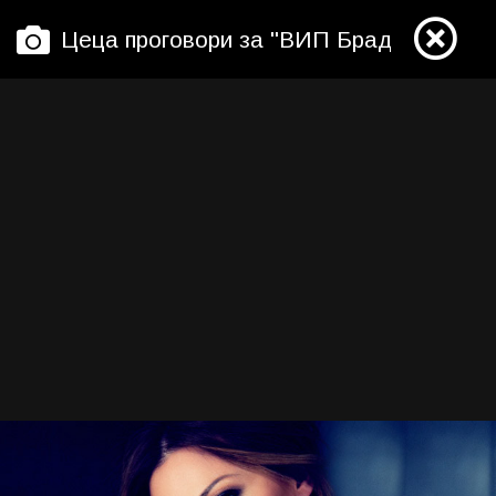
Цеца проговори за "ВИП Брадър"